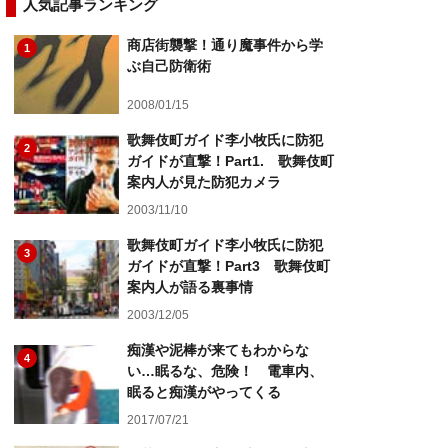
人気記事ランキング
商店街襲撃！通り魔事件から学
1
ぶ自己防衛術
2008/01/15
歌舞伎町ガイド李小牧氏に防犯
2
ガイドが直撃！Part1. 歌舞伎町
案内人が見た防犯カメラ
2003/11/10
歌舞伎町ガイド李小牧氏に防犯
3
ガイドが直撃！Part3 歌舞伎町
案内人が語る裏事情
2003/12/05
痴漢や泥棒が来てもわからな
4
い…眠るな、危険！ 電車内、
眠ると痴漢がやってくる
2017/07/21