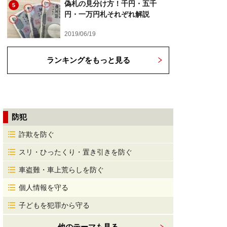
偽札の見分け方！千円・五千
5
円・一万円札それぞれ解説
2019/06/19
ランキングをもっと見る
防犯
詐欺を防ぐ
スリ・ひったくり・置き引きを防ぐ
車盗難・車上荒らしを防ぐ
個人情報を守る
子どもを犯罪から守る
他のテーマも見る