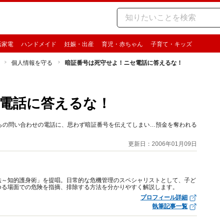
活家電
ハンドメイド
妊娠・出産
育児・赤ちゃん
子育て・キッズ
個人情報を守る
暗証番号は死守せよ！ニセ電話に答えるな！
電話に答えるな！
らの問い合わせの電話に、思わず暗証番号を伝えてしまい…預金を奪われる
更新日：2006年01月09日
法～知的護身術」を提唱。日常的な危機管理のスペシャリストとして、子ど
ゆる場面での危険を指摘、排除する方法を分かりやすく解説します。
プロフィール詳細
執筆記事一覧