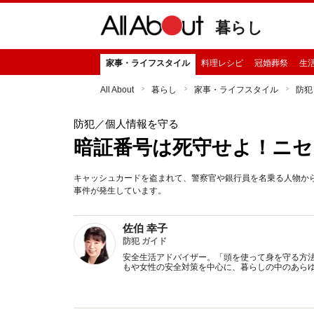
暮らし
家事・ライフスタイル
料理レシピ
冠婚葬祭
生
All About
暮らし
家事・ライフスタイル
防犯
防犯
／個人情報を守る
暗証番号は死守せよ！ニセ
キャッシュカードを盗まれて、警察官や銀行員を名乗る人物か
事件が発生しています。
佐伯 幸子
防犯 ガイド
安全生活アドバイザー。「頭を使って身を守る方
もや女性の安全対策を中心に、暮らしの中のあら