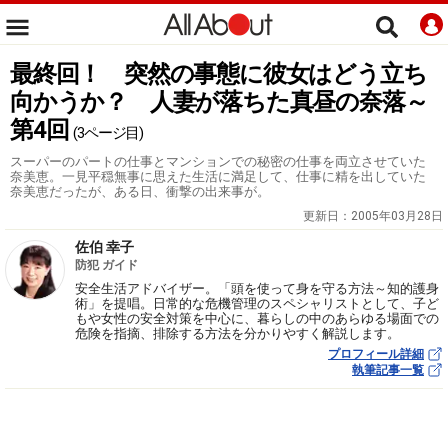
最終回！ 突然の事態に彼女はどう立ち
向かうか？ 人妻が落ちた真昼の奈落～
第4回
(3ページ目)
スーパーのパートの仕事とマンションでの秘密の仕事を両立させていた
奈美恵。一見平穏無事に思えた生活に満足して、仕事に精を出していた
奈美恵だったが、ある日、衝撃の出来事が。
更新日：
2005年03月28日
佐伯 幸子
防犯 ガイド
安全生活アドバイザー。「頭を使って身を守る方法～知的護身
術」を提唱。日常的な危機管理のスペシャリストとして、子ど
もや女性の安全対策を中心に、暮らしの中のあらゆる場面での
危険を指摘、排除する方法を分かりやすく解説します。
プロフィール詳細
執筆記事一覧