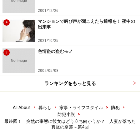
2001/12/26
マンションで叫び声が聞こえたら通報を！ 夜中の
4
出来事
2021/10/25
色情盗の盗むモノ
5
2002/05/08
ランキングをもっと見る
>
>
>
>
All About
暮らし
家事・ライフスタイル
防犯
>
防犯小説
最終回！ 突然の事態に彼女はどう立ち向かうか？ 人妻が落ちた
真昼の奈落～第4回