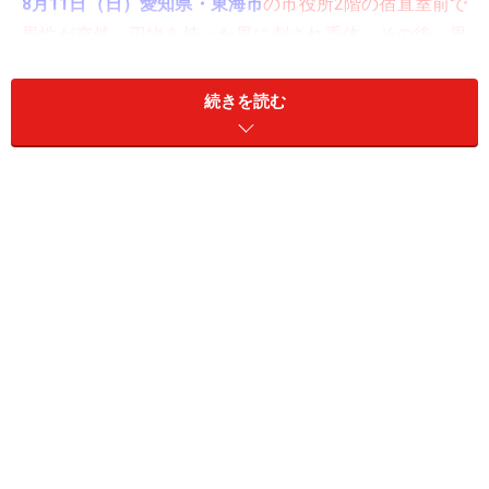
8月11日（日）愛知県・東海市
の市役所2階の宿直室前で
男性が突然、刃物を持った男に刺され重体。その後、男
は包丁を持って警察署に自首。付近で行われていた花火
大会への苦情を言いに来ていた人物。
続きを読む
8月17日（土）大阪・阿倍野区
で25歳の専門学校生の男
性が腹部を刃物で刺されており、間もなく死亡。集合住
宅での生活音でトラブルがあったもよう。
8月18日（日）岩手県・前沢町
で、孫の15歳の男子高校
生が友人3人と一緒に自分の祖父母を刃物で襲撃。祖父
は重傷、祖母は軽傷。
8月19日（月）岐阜県・関市
で、47歳の男が自動車販売
会社の女性従業員を「車を買いたい」と誘い出し、刃物
でおどし、自分の乗用車に監禁。19時間後に富山県氷見