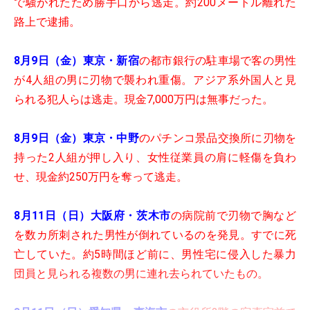
で騒がれたため勝手口から逃走。約200メートル離れた
路上で逮捕。
8月9日（金）東京・新宿
の都市銀行の駐車場で客の男性
が4人組の男に刃物で襲われ重傷。アジア系外国人と見
られる犯人らは逃走。現金7,000万円は無事だった。
8月9日（金）東京・中野
のパチンコ景品交換所に刃物を
持った2人組が押し入り、女性従業員の肩に軽傷を負わ
せ、現金約250万円を奪って逃走。
8月11日（日）大阪府・茨木市
の病院前で刃物で胸など
を数カ所刺された男性が倒れているのを発見。すでに死
亡していた。約5時間ほど前に、男性宅に侵入した暴力
団員と見られる複数の男に連れ去られていたもの。