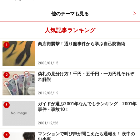
他のテーマも見る
人気記事ランキング
商店街襲撃！通り魔事件から学ぶ自己防衛術
1
2008/01/15
偽札の見分け方！千円・五千円・一万円札それぞ
2
れ解説
2019/06/19
ガイドが選ぶ2001年なんでもランキング 2001年
3
事件・事故10！
2001/12/26
マンションで叫び声が聞こえたら通報を！ 夜中の
4
出来事