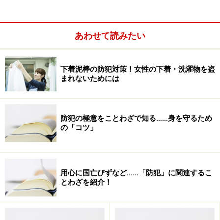
市内で発見、無事保護された。
8月19日（月）東京・赤坂
のビル内で火災が発生。現場
あわせて読みたい
から、2人の遺体発見。その後の調べで、2人は会社の経
理を巡って口論。一人が柳刃包丁でもう一人を殺害、そ
下着泥棒の防犯対策！女性の下着・洗濯物を盗
の後、自分の腹を刺し、放火して自殺したもよう。
まれないためには
まだ続きます。
防犯の極意をことわざで知る……身を守るため
※記事内容は執筆時点のものです。最新の内容をご確認くださ
の「コツ」
い。
次のページへ
1
/
2
用心に国亡びずなど……「防犯」に関連するこ
とわざを紹介！