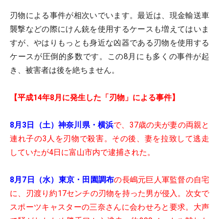
刃物による事件が相次いでいます。最近は、現金輸送車
襲撃などの際にけん銃を使用するケースも増えてはいま
すが、やはりもっとも身近な凶器である刃物を使用する
ケースが圧倒的多数です。この8月にも多くの事件が起
き、被害者は後を絶ちません。
【平成14年8月に発生した「刃物」による事件】
8月3日（土）神奈川県・横浜
で、37歳の夫が妻の両親と
連れ子の3人を刃物で殺害。その後、妻を拉致して逃走
していたが4日に富山市内で逮捕された。
8月7日（水）東京・田園調布
の長嶋元巨人軍監督の自宅
に、刃渡り約17センチの刃物を持った男が侵入。次女で
スポーツキャスターの三奈さんに会わせろと要求。大声