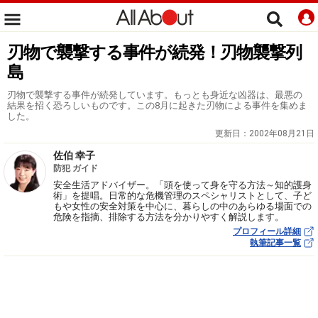
刃物で襲撃する事件が続発！刃物襲撃列
島
刃物で襲撃する事件が続発しています。もっとも身近な凶器は、最悪の
結果を招く恐ろしいものです。この8月に起きた刃物による事件を集めま
した。
更新日：
2002年08月21日
佐伯 幸子
防犯 ガイド
安全生活アドバイザー。「頭を使って身を守る方法～知的護身
術」を提唱。日常的な危機管理のスペシャリストとして、子ど
もや女性の安全対策を中心に、暮らしの中のあらゆる場面での
危険を指摘、排除する方法を分かりやすく解説します。
プロフィール詳細
執筆記事一覧