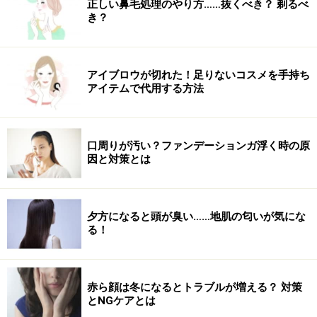
正しい鼻毛処理のやり方……抜くべき？ 剃るべ
き？
アイブロウが切れた！足りないコスメを手持ち
アイテムで代用する方法
口周りが汚い？ファンデーションガ浮く時の原
因と対策とは
夕方になると頭が臭い……地肌の匂いが気にな
る！
赤ら顔は冬になるとトラブルが増える？ 対策
とNGケアとは