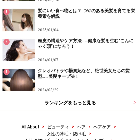
2024/08/14
髪にいい食べ物とは？ つやのある美髪を育てる栄
3
養素を解説
2025/01/04
頭皮の構造やケア方法……健康な髪を生む“こんに
4
ゃく頭”になろう！
2024/01/07
クレオパトラや楊貴妃など、絶世美女たちの髪
5
型……美髪キープ法！
2024/03/29
ランキングをもっと見る
>
>
>
>
All About
ビューティ
ヘア
ヘアケア
>
女性の薄毛・抜け毛