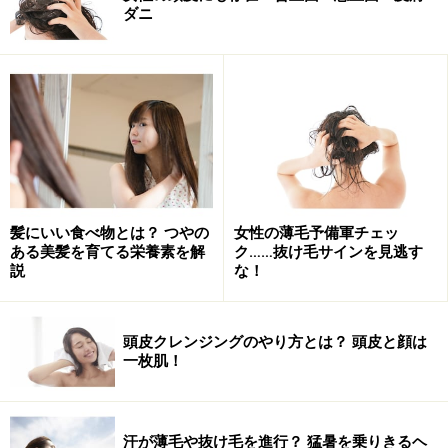
ダニ
髪にいい食べ物とは？ つやの
女性の薄毛予備軍チェッ
ある美髪を育てる栄養素を解
ク……抜け毛サインを見逃す
説
な！
頭皮クレンジングのやり方とは？ 頭皮と顔は
一枚肌！
汗が薄毛や抜け毛を進行？ 猛暑を乗りきるヘ