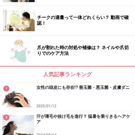
チークの適量って一体どれくらい？ 動画で確
認！
爪が割れた時の対処や補修は？ ネイルや爪切
りでのケア方法
人気記事ランキング
女性の頭皮にも存在!? 善玉菌・悪玉菌・皮膚ダニ
1
2025/01/12
汗が薄毛や抜け毛を進行？ 猛暑を乗りきるヘアケ
2
ア