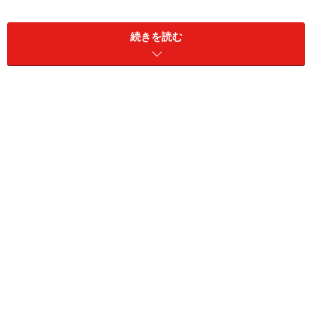
続きを読む
シュガーボール・ドーナッツ(3，4センチサ
イズ：約10個分)
■
ドーナツの材料
薄力粉
100g
ベーキングパウダー
小さじ1/4（1g弱）
卵
1個
砂糖
大さじ1～2 ※甘みはお好み
で