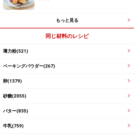
袋の上からよく揉む
3
もっと見る
卵液をビニール袋の中に入れます。 粉と卵液がしっかり
同じ材料のレシピ
混ざるよう、袋の上からよく揉みます。
薄力粉(521)
※このとき、袋の底どちらか一方に生地を寄せながら揉
んでいくと、次の工程が楽になります
ベーキングパウダー(267)
卵(1379)
砂糖(2055)
バター(835)
牛乳(759)