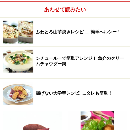
バター
大さじ1
あわせて読みたい
牛乳
大さじ1
ふわとろ山芋焼きレシピ……簡単ヘルシー！
油
適量 （揚げ油）
シチュールーで簡単アレンジ！ 魚介のクリー
ムチャウダー鍋
揚げない大学芋レシピ……タレも簡単！
■
デコレーション