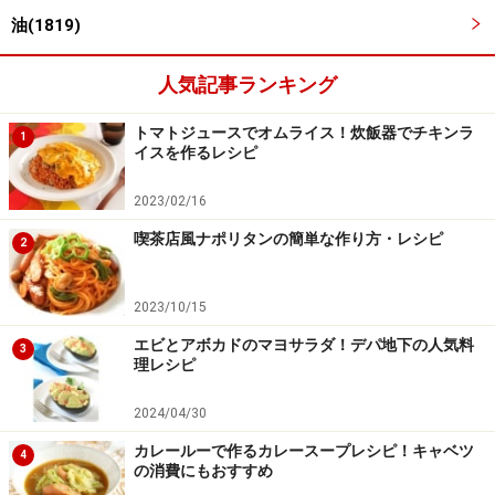
油(1819)
人気記事ランキング
トマトジュースでオムライス！炊飯器でチキンラ
1
イスを作るレシピ
2023/02/16
喫茶店風ナポリタンの簡単な作り方・レシピ
2
揚げ油を160度に加熱する
4
揚げ油を鍋底から3～5センチの高さに入れ、160度（低
2023/10/15
温）に加熱します。
エビとアボカドのマヨサラダ！デパ地下の人気料
3
理レシピ
※揚げ油160度は、木の菜箸を水でぬらし、水分を拭った
2024/04/30
後、油に入れます。箸先からゆっくり細かい泡が出てく
る状態が目安となります
カレールーで作るカレースープレシピ！キャベツ
4
の消費にもおすすめ