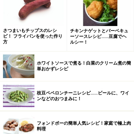
砂糖
適量 ※最後にまぶす分
シュガーボール・ドーナッツの作り方・手
さつまいもチップスのレシ
チキンナゲットとバーベキュ
順
ピ！ フライパンを使った作り
ーソースレシピ……豆腐でヘ
方
ルシー！
■
ドーナツの作り方
ビニール袋に薄力粉、ベーキングパウダー、砂糖を
ホワイトソースで煮る！白菜のクリーム煮の簡
1
入れ、ふる
単おかずレシピ
ビニール袋で薄力粉、ベーキングパウダー、砂糖を計量
します。 袋の口をしっかりもち、よくふります。
枝豆ペペロンチーニレシピ……ビールに、ワイ
ンなどのおつまみに！
※これで粉をふるう代わりとします。使用のビニール袋
はなるべくしっかりしたものがお勧めです
フォンドボーの簡単人気レシピ！家庭で極上肉
料理