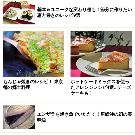
基本＆ユニークな変わり種も！節分に作りたい
恵方巻きのレシピ9選
もんじゃ焼きのレシピ！ 東京
ホットケーキミックスを使っ
都の郷土料理
たアレンジレシピ4選…チーズ
ケーキも！
エンザラを焼き魚でいただく！房総沖の幻の美
味魚