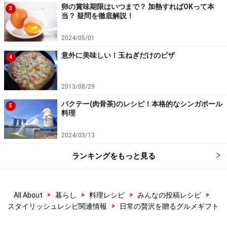
卵の賞味期限はいつまで？ 加熱すればOKって本
3
当？ 疑問を徹底解説！
2024/05/01
意外に美味しい！玉ねぎだけのピザ
4
2013/08/29
バクテー(肉骨茶)のレシピ！本格的なシンガポール
5
料理
2024/03/13
ランキングをもっと見る
>
>
>
>
All About
暮らし
料理レシピ
みんなの投稿レシピ
>
スタイリッシュレシピ関連情報
日常の贅沢を贈るグルメギフト