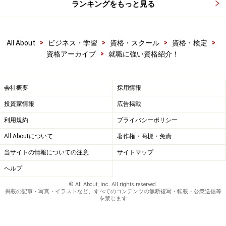
ランキングをもっと見る
表計算やワープロ検定、初級シスアドはパソコンソフト
の利用能力やパソコンをシステムとして活用できる能力
が必要ですが、キータッチ2000はキーボード入力の速さ
>
>
>
>
All About
ビジネス・学習
資格・スクール
資格・検定
と正確さを試される試験です。表計算等の資格と合わせ
>
資格アーカイブ
就職に強い資格紹介！
て取ると相乗効果もあるでしょう。
会社概要
採用情報
キータッチ2000
投資家情報
広告掲載
今回は、就職に有利なIT関連資格をご紹介しました。も
利用規約
プライバシーポリシー
ちろん就職は資格だけで採用されるわけでありません。
All Aboutについて
著作権・商標・免責
しかし、資格があると有利な面もありますので、ぜひが
当サイトの情報についての注意
サイトマップ
んばって資格取得に挑戦してはどうでしょうか。
ヘルプ
© All About, Inc. All rights reserved.
＜関連リンク＞
掲載の記事・写真・イラストなど、すべてのコンテンツの無断複写・転載・公衆送信等
を禁じます
はじめてのIT系資格受験
今、会社が必要とする資格