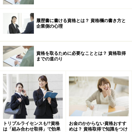
も各種伝票をパソコンで作ったり、得意先との連絡に電
子メールも使います。このようにパソコンは今や会社の
履歴書に書ける資格とは？ 資格欄の書き方と
仕事に欠かせないものになっています。その意味で、パ
企業側の心理
ソコン関係の資格があると即戦力として働いてもらうこ
とができるため、人気が高いといえるでしょう。
資格を取るために必要なこととは？ 資格取得
までの道のり
具体的なパソコン系資格
パソコン系の資格といってもたくさんあります。次に
gooランキング紹介するパソコン系の主な資格について
ご紹介します。
トリプルライセンスも⁉資格
お金のかからない資格おすす
は「組み合わせ取得」で効果
めは？ 資格取得で知識をつけ