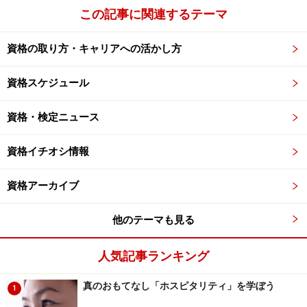
から挑戦できますので、初心者の方でも取得できるでし
この記事に関連するテーマ
ょう。あまり表計算を使ったことがないという方は、ま
ずは3級から挑戦してはどうでしょうか。
資格の取り方・キャリアへの活かし方
資格スケジュール
エクセル・ワード検定を受験する！
資格・検定ニュース
■文書処理能力検定(ワープロ検定)
表計算と同じく企業規模や業種に関係なく使われるのが
資格イチオシ情報
ワープロです。社内の連絡文書の作成や営業報告書、社
外への公式文書など様々形でワープロが使われます。ま
資格アーカイブ
た、ワープロには図やイラストを入れることもできます
ので、製品案内、会社案内、セミナー案内などの作成に
他のテーマも見る
も使われます。ワープロ検定も、3級、2級、1級とレベ
人気記事ランキング
ルがありますので初心者の方は3級から挑戦してみては
どうでしょうか。
真のおもてなし「ホスピタリティ」を学ぼう
1