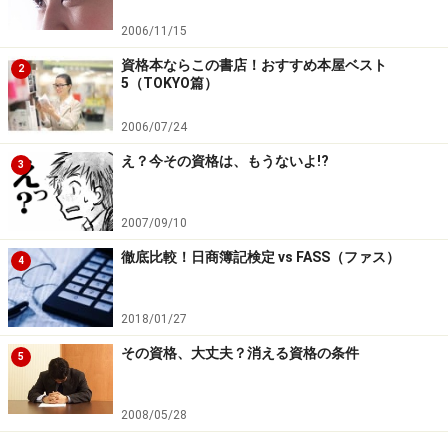
エクセル・ワード検定を受験する！
2006/11/15
資格本ならこの書店！おすすめ本屋ベスト
■初級システムアドミニストレーター
2
5（TOKYO篇）
初級システムアドミニストレーターは、「初級シスア
ド」とも言われる国家資格であり、パソコンなどを上手
2006/07/24
く活用し自社内のITを推進する人材です。単に表計算や
え？今その資格は、もうないよ!?
3
ワープロが使えるだけでなく、自社の業務のどこにパソ
コンを使えば効率化できるかなど、会社業務にパソコン
2007/09/10
を活用する能力を持ちます。その意味から少し難しい試
徹底比較！日商簿記検定 vs FASS（ファス）
験ですが、取得すると就職にも有利になるでしょうか
4
ら、ぜひ挑戦されればいかがでしょうか。
2018/01/27
初級シスアド総まとめ！
その資格、大丈夫？消える資格の条件
5
初級シスアドを目指せ！
2008/05/28
■キーボード操作技能検定（キータッチ2000テスト）