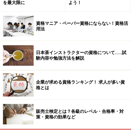
を最大限に
よう！
資格マニア・ペーパー資格にならない！資格活
用法
日本茶インストラクターの資格について……試
験内容や勉強方法を解説
■Excel表計算処理技能認定試験
おそらく会社に入ってパソコンで最もよく使うのが、表
企業が求める資格ランキング！ 求人が多い資
計算とワープロでしょう。表計算は、交通費の清算から
格とは
始まり販売データの分析、実験データの分析など業種や
企業規模を問わず広く使われます。まずは、表計算ソフ
トの使い方をしっかり身につけておくことは就職にも有
販売士検定とは？各級のレベル・合格率・対
策・資格の効果など
利だと思います。Excel表計算処理技能認定試験は、3
級、2級、1級とレベルがあり自分の実力にあったレベル