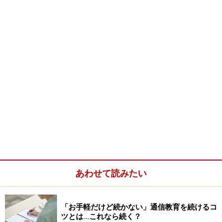
一方、パソコンは今や小さな会社でも利用されており、
会社の規模や業種に関係なくパソコンは普及していま
あわせて読みたい
す。大きな会社であれば、販売管理や生産管理にコンピ
ュータシステムが使われており、日常の仕事で必ずパソ
コンを使います。また、中小企業でも業務がシステム化
「お手軽だけど続かない」通信教育を続けるコ
ツとは…これなら続く？
されている場合はもちろん、システム化されていなくて