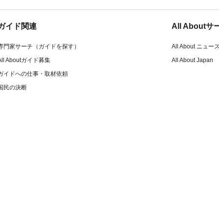
ガイド関連
All Abou
専門家サーチ（ガイドを探す）
All About ニュー
All Aboutガイド募集
All About Japan
ガイドへの仕事・取材依頼
国民の決断