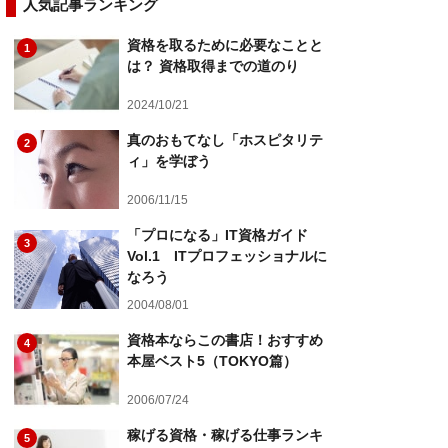
人気記事ランキング
資格を取るために必要なことと
1
は？ 資格取得までの道のり
2024/10/21
真のおもてなし「ホスピタリテ
2
ィ」を学ぼう
2006/11/15
「プロになる」IT資格ガイド
3
Vol.1 ITプロフェッショナルに
なろう
2004/08/01
資格本ならこの書店！おすすめ
4
本屋ベスト5（TOKYO篇）
2006/07/24
稼げる資格・稼げる仕事ランキ
5