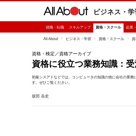
ビジネス・学
就職・転職
スキルアップ
資格・スクール
起業
All About
ビジネス・学習
資格・スクール
資
資格・検定
／資格アーカイブ
資格に役立つ業務知識：受
初級シスアドなどでは、コンピュータの知識の他に会社の業務
す。ぜひご覧ください。
坂田 岳史