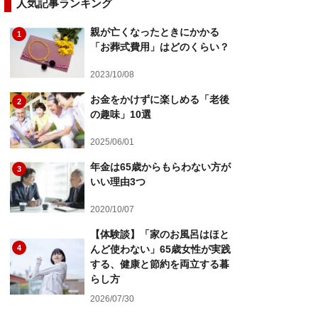
人気記事ランキング
親が亡くなったときにかかる
1
「お葬式費用」はどのくらい？
2023/10/08
お金をかけずに楽しめる「老後
2
の趣味」10選
2025/06/01
年金は65歳からもらわない方が
3
いい理由3つ
2020/10/07
【体験談】「家のお風呂はほと
4
んど使わない」65歳女性が実践
する、健康と節約を両立する暮
らし方
2026/07/30