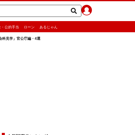
金・公的手当
ローン
あるじゃん
会科見学」官公庁編・4選