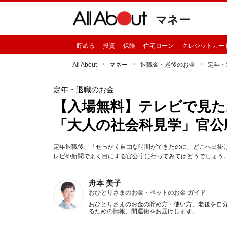
マネー
貯める
投資
保険
住宅ローン
クレジットカー
All About
マネー
退職金・老後のお金
定年・
定年・退職のお金
【入場無料】テレビで見た
「大人の社会科見学」官公
定年退職後、「せっかく自由な時間ができたのに、どこへ出掛
レビや新聞でよく目にする官公庁に行ってみてはどうでしょう。ど
舟本 美子
おひとりさまのお金・ペットのお金 ガイド
おひとりさまのお金の貯め方・使い方、老後を自
るための情報、開運術をお届けします。