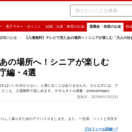
ド・電子マネー・ポイント
結婚・出産・教育のお金
退職金・老後のお金
税
退職のお金
【入場無料】テレビで見たあの場所へ！シニアが楽しむ「大人の社
あの場所へ！シニアが楽しむ
庁編・4選
ければいいか分からない」と感じることはありませんか。そんな方には、テ
こも、入場無料で楽しめます。※サムネイル画像：amanaimages
更新日：2026年07月02日
分らしく暮らすためのアドバイスをします。また、一生涯、ペットと共生す
プロフィール詳細