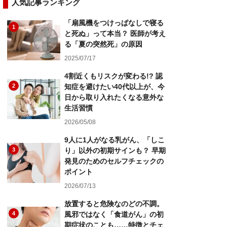
人気記事ランキング
「扇風機をつけっぱなしで寝る
1
と死ぬ」って本当？ 医師が考え
る「夏の突然死」の原因
2025/07/17
4割近くもリスクが変わる!? 認
2
知症を避けたい40代以上が、今
日から取り入れたくなる意外な
生活習慣
2026/05/08
9人に1人がなる乳がん、「しこ
3
り」以外の初期サインも？ 早期
発見のためのセルフチェックの
ポイント
2026/07/13
放置すると危険なのどの不調。
4
風邪ではなく「食道がん」の初
期症状のことも……特徴とチェ