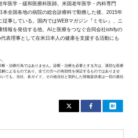
老年医学・緩和医療科医師。米国老年医学・内科専門
本全国各地の病院の総合診療科で勤務した後、2015年
に従事している。国内ではWEBマガジン『ミモレ』、ニ
康情報を発信する他、AIと医療をつなぐ合同会社ishifyの
Tの代表理事として在米日本人の健康を支援する活動にも
い。
診断・治療行為ではありません。診断・治療を必要とする方は、適切な医療
見解によるものであり、全ての方への有効性を保証するものではありませ
ついても、当社、各ガイド、その他当社と契約した情報提供者は一切の責任