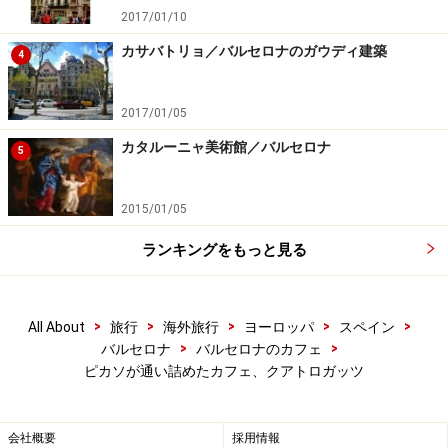
2017/01/10
カサバトリョ／バルセロナのガウディ建築
4
2017/01/05
カタルーニャ美術館／バルセロナ
5
2015/01/05
ランキングをもっと見る
>
>
>
>
>
All About
旅行
海外旅行
ヨーロッパ
スペイン
>
>
バルセロナ
バルセロナのカフェ
ピカソが通い詰めたカフェ、クアトロガッツ
会社概要
採用情報