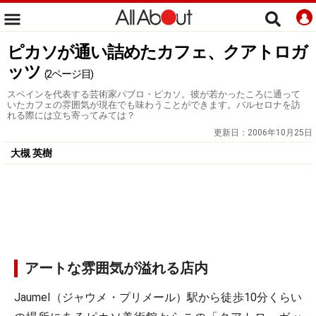
ピカソが通い詰めたカフェ、クアトロガ
ッツ
(2ページ目)
スペインを代表する芸術家パブロ・ピカソ。彼が若かったころに通って
いたカフェの雰囲気が現在でも味わうことができます。バルセロナを訪
れる際には立ち寄ってみては？
更新日：
2006年10月25日
大槻 英樹
アートな雰囲気が溢れる店内
JaumeI（ジャウメ・プリメール）駅から徒歩10分くらい