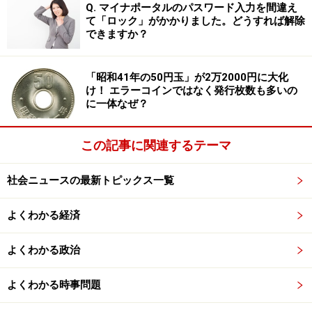
若干異なります）。
Q. マイナポータルのパスワード入力を間違え
て「ロック」がかかりました。どうすれば解除
できますか？
民間企業であれば大企業の部長クラスに相当しますが、
国会議員にはさらに別の費用も支給されます。
「昭和41年の50円玉」が2万2000円に大化
け！ エラーコインではなく発行枚数も多いの
その代表格が「文通費」こと「文書通信交通滞在費」
に一体なぜ？
（旧名称）です。
この記事に関連するテーマ
毎月100万円、年に1200万円支給され、使途も非公開で
領収書の公開も不要のため、何に使われているのか分か
社会ニュースの最新トピックス一覧
りません。まさに議員特権の代表格で、「第2の給料」
よくわかる経済
「国会議員の小遣い」として問題視されてきましたが、
法改正を受け、「調査研究広報滞在費」に名称変更さ
よくわかる政治
れ、2025年8月からようやく使途公開と残金返納が義務
づけられることになりました。
よくわかる時事問題