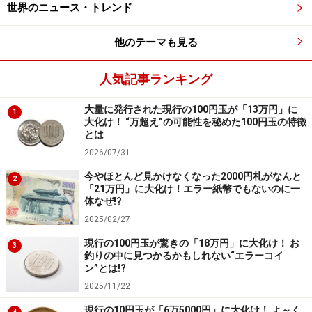
この「調査研究広報滞在費」は実質的に議員報酬も同然
世界のニュース・トレンド
ですが、報酬にはカウントされていません。もしカウン
他のテーマも見る
トすれば歳費2200万円に1200万円が上乗せされ合計約
3400万円。民間企業の役員クラスに跳ね上がります。
人気記事ランキング
この他に「立法事務費」が年間780万円、「秘書給与」
大量に発行された現行の100円玉が「13万円」に
1
として年間1800万円以上が支給され、さらに視察の手当
大化け！ “万超え”の可能性を秘めた100円玉の特徴
とは
や旅費（チケット）などが支給されますから、1人の議
2026/07/31
員に対し、税金から少なくとも年間約6000万円以上が支
今やほとんど見かけなくなった2000円札がなんと
出されていることになります。
2
「21万円」に大化け！エラー紙幣でもないのに一
体なぜ!?
＞次ページ：他国の国会議員はいくらもらっている？
2025/02/27
現行の100円玉が驚きの「18万円」に大化け！ お
3
※記事内容は執筆時点のものです。最新の内容をご確認くださ
釣りの中に見つかるかもしれない“エラーコイ
い。
ン”とは!?
2025/11/22
次のページへ
1
/
5
現行の10円玉が「6万5000円」に大化け！ よ～く