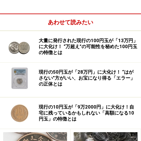
意見が聞かれます。
あわせて読みたい
6月に公開された衆参両院の国会議員の昨年1年間の所得
は1人当たり平均2513万円でした。この数字は議員が一
大量に発行された現行の100円玉が「13万円」
律にもらう「歳費」のほか、自身が行った別の仕事から
に大化け！ “万超え”の可能性を秘めた100円玉
の収入を加えたものですが、歳費だけでも年間約2200万
の特徴とは
円（衆参で若干異なる）となります。
現行の50円玉が「28万円」に大化け！ “はが
さない”方がいい、お宝になり得る「エラー」
の正体とは
現行の10円玉が「9万2000円」に大化け！自
宅に残っているかもしれない「高額になる10
円玉」の特徴とは