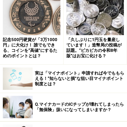
これに対する反応はさまざまです。多すぎるというもの
もあれば、国の舵取りという重要な仕事をしているのだ
記念500円硬貨が「3万1000
「久しぶりに1円玉を量産し
円」に大化け！ 誰でもでき
ています！」造幣局の投稿が
からこれくらいもらって当然という意見もありますが、
る、コインを“高値”にするた
話題。“ピカピカの令和8年
このままでは漠然としたままです。
めのポイントとは？
版”はお宝に化ける？
そこで少し話の解像度を上げ、報酬の仕組みから見てみ
実は「マイナポイント」申請すれば今でももら
ましょう。
える！“知らないと損”な狙い目マイナポイント
制度とは？
国会議員の報酬の仕組み
Q.マイナカードのICチップが壊れてしまったら
国会議員の報酬（給料）は「歳費」と呼ばれ、月額129
「無保険」扱いになってしまいますか？
万4000円に期末手当（ボーナスのこと。年に約600万
円）を加え、年間約2200万円が支給されます（衆・参で