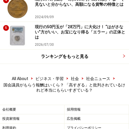
4
見ないと分からない、高額になる貨幣の特徴とは
2024/09/09
現行の50円玉が「28万円」に大化け！ “はがさな
5
い”方がいい、お宝になり得る「エラー」の正体と
は
2026/07/30
ランキングをもっと見る
>
>
>
>
All About
ビジネス・学習
社会
社会ニュース
国会議員がもらう報酬はいくら？ 「高すぎる」と批判されているけ
れど本当にもらいすぎている？
会社概要
採用情報
投資家情報
広告掲載
利用規約
プライバシーポリシー