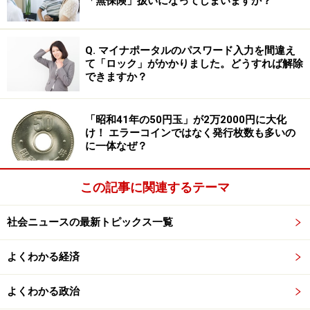
「無保険」扱いになってしまいますか？
性鎮痛薬です。現在でも、日本の医療現場においても、
末期がん患者の激しい痛みを和らげる目的で用いられて
Q. マイナポータルのパスワード入力を間違え
います。つまり、正しく使えば非常に大切な医薬品の一
て「ロック」がかかりました。どうすれば解除
つです。問題はフェンタニルという薬そのものにあるの
できますか？
ではなく、違法に入手し、許可なく乱用する行為にあり
ます。
「昭和41年の50円玉」が2万2000円に大化
け！ エラーコインではなく発行枚数も多いの
に一体なぜ？
フェンタニルが痛みを和らげてくれるのは、中枢神経系
（脳や脊髄）を抑制する作用があるからです。お酒を飲
この記事に関連するテーマ
むと、頭がボーっとしますが、これはお酒に含まれるア
ルコールが中枢神経を抑制するからです。飲み過ぎると
社会ニュースの最新トピックス一覧
意識が朦朧とすることもあります。
よくわかる経済
作用機序は違いますが、大まかな方向性としては、フェ
ンタニルとお酒は「中枢神経を抑制する」という点では
よくわかる政治
共通しています。お酒を飲んだときにフラフラするのと