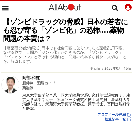
【ゾンビドラッグの脅威】日本の若者に
も忍び寄る「ゾンビ化」の恐怖……薬物
問題の本質は？
【麻薬研究者が解説】日本でも社会問題になりつつなる薬物乱用問題。
なぜ薬物で、人間の「ゾンビ化」が起きるのか、「ゾンビドラッグ」
「ゾンビタウン」と呼ばれる理由と、問題の根本的な解決に大切なこと
を、解説します。
更新日：
2025年07月15日
阿部 和穂
脳科学・医薬 ガイド
薬剤師
東京大学薬学部卒業、同大学院薬学系研究科修士課程修了。東
京大学薬学部助手、米国ソーク研究所博士研究員、星薬科大学
講師を経て、武蔵野大学薬学部教授。薬学博士。専門は脳科学
と医薬。
プロフィール詳細
執筆記事一覧