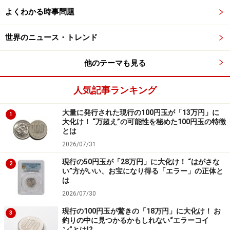
同じように、フェンタニルを摂取すると、頭がボーっと
よくわかる時事問題
してフラフラしますし、筋肉が弛緩して体をうまく動か
世界のニュース・トレンド
せなくなります。疲労感や倦怠感が生じることから意欲
もなくなるので、結果として「前のめりになったまま動
他のテーマも見る
かない」状態になるのです。中には、前のめりではな
く、後ろに反り返るような姿勢になる乱用者も見られま
人気記事ランキング
すが、これは服薬時に体のどこの筋肉が弛緩するかの個
人差や、服用量による差が原因と考えられます。
大量に発行された現行の100円玉が「13万円」に
1
大化け！ “万超え”の可能性を秘めた100円玉の特徴
とは
フェンタニルはとても危険な薬と思う方が多いでしょう
2026/07/31
が、それには少し誤解があります。フェンタニルは、か
現行の50円玉が「28万円」に大化け！ “はがさな
2
つて用いられていた麻薬に比べて、痛みを抑える効果が
い”方がいい、お宝になり得る「エラー」の正体と
は
強い割に、副作用が少ないという特徴が認められた薬で
2026/07/30
す。そのため、医療従事者によって正しく使われれば
現行の100円玉が驚きの「18万円」に大化け！ お
「安全な薬」ですし、だからこそ、広く医療現場で用い
3
釣りの中に見つかるかもしれない“エラーコイ
られるようになったのです。
ン”とは!?