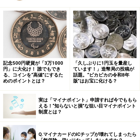
記念500円硬貨が「3万1000
「久しぶりに1円玉を量産し
円」に大化け！ 誰でもでき
ています！」造幣局の投稿が
【フェンタニルとは】危険視される理由
る、コインを“高値”にするた
話題。“ピカピカの令和8年
と、誤解してはいけない実態
めのポイントとは？
版”はお宝に化ける？
筆者は薬物乱用問題に長年取り組んできているため、こ
実は「マイナポイント」申請すれば今でももら
の件について多くのメディアから取材を受けています。
える！“知らないと損”な狙い目マイナポイント
その中でよく尋ねられるのが、「なぜゾンビのようにな
制度とは？
るのか」という質問です。
Q.マイナカードのICチップが壊れてしまったら
フェンタニルは、1960年ごろベルギーで合成された麻薬