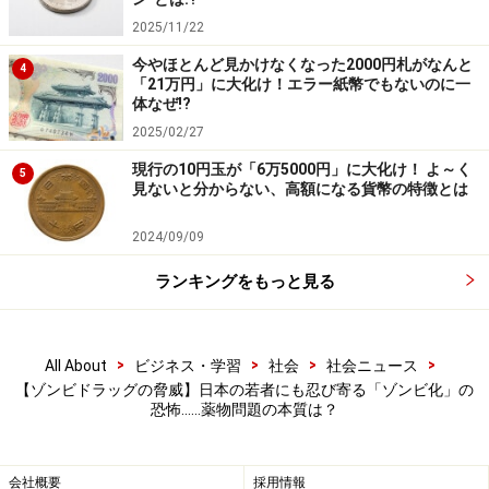
2025/11/22
「ヘロインの50倍強い」「わずか2mgで効く」といった
今やほとんど見かけなくなった2000円札がなんと
4
報道がありますが、これはフェンタニルの鎮痛効果が非
「21万円」に大化け！エラー紙幣でもないのに一
体なぜ!?
常に強いことを指しています。「ヘロインの50倍危険」
2025/02/27
という意味ではありません。フェンタニルは医療現場で
現行の10円玉が「6万5000円」に大化け！ よ～く
正しく使われれば、安全に鎮痛効果を発揮する薬であ
5
見ないと分からない、高額になる貨幣の特徴とは
り、「危険薬物」ではないのです。問題は薬ではなく、
何の知識もなく乱用してしまう使用者にあります。
2024/09/09
ランキングをもっと見る
【ゾンビVAPEとは】日本でも広がるエトミ
デート乱用の恐怖
>
>
>
>
All About
ビジネス・学習
社会
社会ニュース
【ゾンビドラッグの脅威】日本の若者にも忍び寄る「ゾンビ化」の
フェンタニル以外にも、日本では「エトミデート」とい
恐怖……薬物問題の本質は？
う薬物が、いわゆる「ゾンビ化」を引き起こす原因にな
っていると問題視されています。エトミデートは、全身
会社概要
採用情報