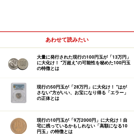
【ゾンビタウン問題】観光地にも忍び寄る
薬物乱用の影
また、こうした薬物乱用者が路上にあふれている街は、
あわせて読みたい
「ゾンビタウン」とも呼ばれています。もともと治安が
悪い地域に限りません。有名な観光地として多くの人々
大量に発行された現行の100円玉が「13万円」
が訪れる街中でも、薬物乱用者が路上に寝そべって薬を
に大化け！ “万超え”の可能性を秘めた100円玉
吸引したり、注射したりする光景が報告されています。
の特徴とは
まるでゾンビのような異様な姿勢で立ち尽くしたり、じ
現行の50円玉が「28万円」に大化け！ “はが
わじわと歩いたりする様子が街中で見られ、目にした人
さない”方がいい、お宝になり得る「エラー」
の正体とは
は、例えようのない恐怖を感じているようです。
現行の10円玉が「9万2000円」に大化け！自
宅に残っているかもしれない「高額になる10
円玉」の特徴とは