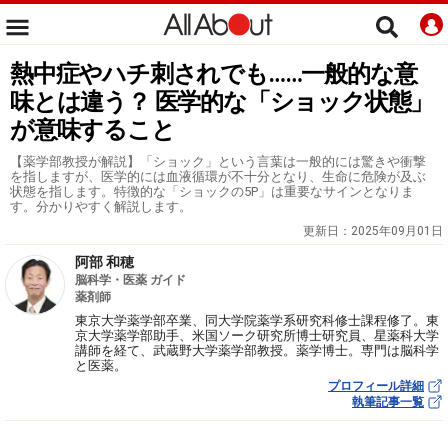
熱中症やハチ刺されでも……一般的な意
味とは違う？ 医学的な「ショック状態」
が意味すること
【薬学部教授が解説】「ショック」という言葉は一般的には驚きや衝撃
を指しますが、医学的には血液循環が不十分となり、生命に危険が及ぶ
状態を指します。特徴的な「ショックの5P」は重要なサインとなりま
す。分かりやすく解説します。
更新日：
2025年09月01日
阿部 和穂
脳科学・医薬 ガイド
薬剤師
東京大学薬学部卒業、同大学院薬学系研究科修士課程修了。東
京大学薬学部助手、米国ソーク研究所博士研究員、星薬科大学
講師を経て、武蔵野大学薬学部教授。薬学博士。専門は脳科学
と医薬。
プロフィール詳細
執筆記事一覧