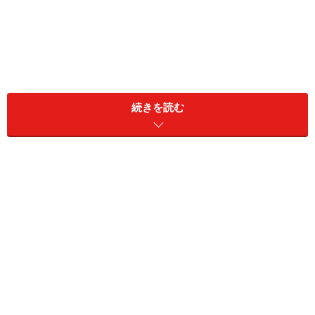
続きを読む
意味が異なる？ 一般的な「ショック」と医
学的な意味の「ショック」
一般的に使われる「ショック」という言葉は、英語の
shockに由来し、激しい物理的衝撃や精神的な打撃を意
味します。例えば、自動車事故でぶつかった衝撃や、予
期していなかった悪いことが起きたときの驚きや動揺で
す。また、個人のレベルではなく、社会的な打撃や突然