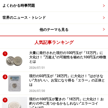
重に観察しつつ対応します。
よくわかる時事問題
世界のニュース・トレンド
日常で知っておきたいポイント
他のテーマも見る
身近な人に急な異変が起きたときは慌ててしまうもので
す。しかし、今回挙げたような顔色や脈の有無、呼吸の
人気記事ランキング
状態などを確認できると、万が一の非常時に、医療機関
大量に発行された現行の100円玉が「13万円」に
につなげる際にも役立ちます。慌てず適切な行動をとる
1
大化け！ “万超え”の可能性を秘めた100円玉の特徴
ために、「ショック」の医学的意味と症状を覚えておく
とは
といいでしょう。
2026/07/31
現行の50円玉が「28万円」に大化け！ “はがさな
2
※記事内容は執筆時点のものです。最新の内容をご確認くださ
い”方がいい、お宝になり得る「エラー」の正体と
い。
は
2026/07/30
現行の100円玉が驚きの「18万円」に大化け！ お
3
釣りの中に見つかるかもしれない“エラーコイ
ン”とは!?