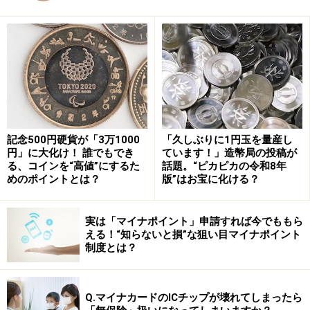
医学的な「ショック状態」の原因と危険性
記念500円硬貨が「3万1000
「久しぶりに1円玉を量産し
医学的ショックが起こる原因は、具体的には、低血圧、
円」に大化け！ 誰でもでき
ています！」造幣局の投稿が
急性心不全、外傷による大量出血、敗血症などの重い感
る、コインを“高値”にするた
話題。“ピカピカの令和8年
めのポイントとは？
版”はお宝に化ける？
染症などです。
ショック状態になると血液が全身に十分行き渡らなくな
実は「マイナポイント」申請すれば今でももら
える！“知らないと損”な狙い目マイナポイント
るため、放置すれば死亡リスクがある危険な状態です。
制度とは？
Q.マイナカードのICチップが壊れてしまったら
「ショックの5P」とは……
顔面蒼白・虚