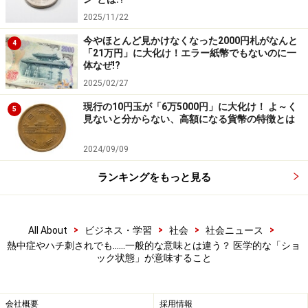
2025/11/22
今やほとんど見かけなくなった2000円札がなんと
4
「21万円」に大化け！エラー紙幣でもないのに一
体なぜ!?
2025/02/27
現行の10円玉が「6万5000円」に大化け！ よ～く
5
見ないと分からない、高額になる貨幣の特徴とは
2024/09/09
ランキングをもっと見る
>
>
>
>
All About
ビジネス・学習
社会
社会ニュース
熱中症やハチ刺されでも……一般的な意味とは違う？ 医学的な「ショ
ック状態」が意味すること
会社概要
採用情報