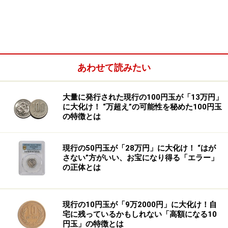
の変化に対しても、「オイルショック」「リーマンショ
ック」といった表現が使われることがあります。
一方で、医学的な場面で「ショック」という言葉が使わ
あわせて読みたい
れるときは、意味が異なります。病院などで「ショック
状態」という場合、漠然とした衝撃や打撃ではなく、血
大量に発行された現行の100円玉が「13万円」
液循環が不十分になり、さまざまな臓器が酸素不足に陥
に大化け！ “万超え”の可能性を秘めた100円玉
っている危険な状態を指します。
の特徴とは
現行の50円玉が「28万円」に大化け！ “はが
さない”方がいい、お宝になり得る「エラー」
の正体とは
現行の10円玉が「9万2000円」に大化け！自
宅に残っているかもしれない「高額になる10
円玉」の特徴とは