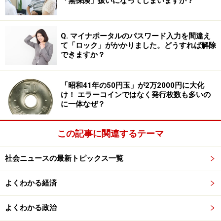
「無保険」扱いになってしまいますか？
脱・冷汗・無脈・呼吸不全
ショックに伴う症状は多くありますが、特徴的な5つの
Q. マイナポータルのパスワード入力を間違え
症状をまとめて「ショックの5P」と呼ぶこともありま
て「ロック」がかかりました。どうすれば解除
す。
できますか？
顔面蒼白（pallor）
「昭和41年の50円玉」が2万2000円に大化
虚脱（prostration）
け！ エラーコインではなく発行枚数も多いの
冷汗（perspiration）
に一体なぜ？
無脈または脈拍不触（pulseless）
この記事に関連するテーマ
呼吸不全（pulmonary insufficiency）
これらの症状は判断の参考になるだけで、ショック状態
社会ニュースの最新トピックス一覧
かどうかの診断基準ではありません。しかし特別な測定
よくわかる経済
機器がなくても、緊急時に医療関係者が患者を観察する
だけで推察できる重要なサインです。5つ全てが揃わな
よくわかる政治
くても、1つでも見られればショックを疑い、経過を慎