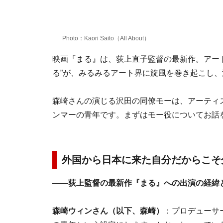
Photo：Kaori Saito（All About）
映画『まる』は、荻上直子監督の最新作。アー
る”が、みるみるアート界に旋風を巻き起こし
森崎さんの演じる沢田の同僚モーは、アーティ
ンマーの青年です。まずはモー役についてお話
外国から日本に来た自分だからこそ
――荻上監督の最新作『まる』への出演の経緯
森崎ウィンさん（以下、森崎）
：プロデューサ