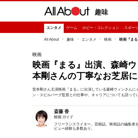
趣味
エンタメ
ゲーム
ホビー・コレクション
スポー
All About
趣味
エンタメ
映画
映画『まる
映画
映画『まる』出演、森崎ウ
本剛さんの丁寧なお芝居
堂本剛さん主演映画『まる』に出演している森崎ウィンさんに
ン・スピルバーグ監督との仕事や、キャリアについても語っていただきまし
斎藤 香
映画 ガイド
フリーランスライター。芸能誌、映画誌の編集者を
ビュー経験も多数あり。