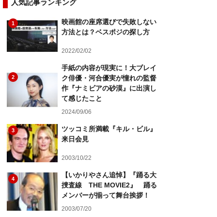
人気記事ランキング
映画館の座席選びで失敗しない
1
方法とは？ベスポジの探し方
2022/02/02
手紙の内容が現実に！大ブレイ
2
ク俳優・河合優実が憧れの監督
作『ナミビアの砂漠』に出演し
て感じたこと
2024/09/06
ツッコミ所満載『キル・ビル』
3
来日会見
2003/10/22
【いかりやさん追悼】『踊る大
4
捜査線 THE MOVIE2』 踊る
メンバーが揃って舞台挨拶！
2003/07/20