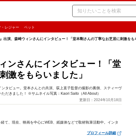
ツ・レジャー
ペット
』出演、森崎ウィンさんにインタビュー！「堂本剛さんの丁寧なお芝居に刺激をも
ィンさんにインタビュー！「堂
に刺激をもらいました」
インタビュー。堂本さんとの共演、荻上直子監督の撮影の裏側、スティーヴ
た！ ※サムネイル写真：Kaori Saito（All About）
更新日：2024年10月18日
経て、現在、映画を中心にWEB、紙媒体などで取材執筆活動中。インタ
プロフィール詳細