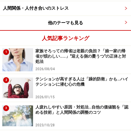
人間関係・人付き合いのストレス
他のテーマも見る
人気記事ランキング
家族そろっての帰省は老親の負担？「娘一家の帰
1
省が煩わしい……」"迎える側の憂うつ"の正体と対
処法
2026/08/04
テンションが高すぎる人は「躁的防衛」かも…ハイ
2
テンションに潜む心の危機
2026/01/15
人疲れしやすい原因・対処法…自他の価値観を「認
3
める技術」と人間関係の調整のコツ
2023/10/28