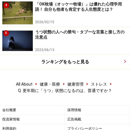
「OK牧場（オッケー牧場）」は優れた心理学用
4
語！ 自分も他者も肯定する人生態度とは？
2026/02/15
うつ状態の人への禁句・タブーな言葉と接し方の
5
注意点
2023/06/13
ランキングをもっと見る
>
>
>
>
All About
健康・医療
健康管理
ストレス
Q. 更年期に「うつ」状態になるのは、普通ですか？
会社概要
採用情報
投資家情報
広告掲載
利用規約
プライバシーポリシー