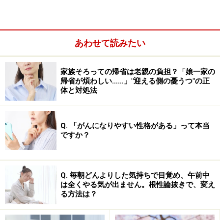
起こりやすい年代です。閉経に伴う
月経異常やめまい、
のぼせ、多汗、ひどい肩こり・腰痛などの体の不調に悩
む人も、少なくありません。
あわせて読みたい
家族そろっての帰省は老親の負担？「娘一家の
帰省が煩わしい……」"迎える側の憂うつ"の正
体と対処法
Q. 「がんになりやすい性格がある」って本当
ですか？
Q. 毎朝どんよりした気持ちで目覚め、午前中
は全くやる気が出ません。根性論抜きで、変え
る方法は？
一方で、「そういう年代だから仕方がない」「更年期は
これが普通」と我慢する必要はありません。つらい心身