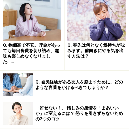
の不調に悩まされているのなら、婦人科などを受診し
て、適切なサポートを受けることも大切です。
自分でできることとして大切なことは、「無理をしない
こと」「気晴らしをすること」です。なるべく気持ちを
Q. 物価高で不安。貯金があっ
Q. 春先は何となく気持ちが沈
楽にして過ごされることをおすすめします。
ても毎日食費を切り詰め、趣
みます。前向きにやる気を出
味も楽しめなくなりまし
す方法は？
た……
さらに詳しく知りたい方は、「
アラフィフ女性のイライ
ラ、落ち込み…メンタル不調の原因と対処法
」をあわせ
てご覧ください。
Q. 被災経験がある友人を励ますために、どの
ような言葉をかけるべきでしょうか？
※記事内容は執筆時点のものです。最新の内容をご確認くださ
い。
※当サイトにおける医師・医療従事者等による情報の提供は、診
断・治療行為ではありません。診断・治療を必要とする方は、適
「許せない！」 憎しみの感情を「まあいい
切な医療機関での受診をおすすめいたします。記事内容は執筆者
か」に変えるには？ 怒りを引きずらないため
個人の見解によるものであり、全ての方への有効性を保証するも
の2つのコツ
のではありません。当サイトで提供する情報に基づいて被ったい
かなる損害についても、当社、各ガイド、その他当社と契約した