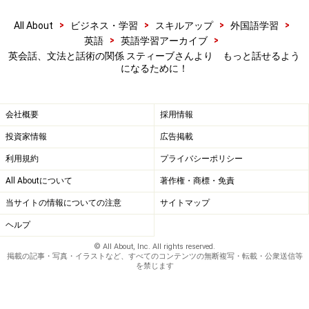
※記事内容は執筆時点のものです。最新の内容をご確認くださ
>
>
>
>
All About
ビジネス・学習
スキルアップ
外国語学習
い。
>
>
英語
英語学習アーカイブ
英会話、文法と話術の関係 スティーブさんより もっと話せるよう
になるために！
次のページへ
1
/
2
会社概要
採用情報
投資家情報
広告掲載
利用規約
プライバシーポリシー
All Aboutについて
著作権・商標・免責
当サイトの情報についての注意
サイトマップ
ヘルプ
© All About, Inc. All rights reserved.
掲載の記事・写真・イラストなど、すべてのコンテンツの無断複写・転載・公衆送信等
を禁じます