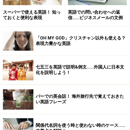
I go to the gym often.
（よくジムに行きます。）
スーパーで使える英語！ 知っ
英語での問い合わせへの返
ておくと便利な表現
信……ビジネスメールの文例
もし、どうしても頭が真っ白になってしまって、うまく
話せないというときは、この語順だけ思い浮かべてくだ
さい。そうすれば必ず通じるはずです。
「OH MY GOD」クリスチャン以外も使える？
表現力豊かな英語
―― 時制はどうでしょう？
七五三を英語で説明&例文……外国人に日本文
化を説明しよう！
現在形、過去形、未来形、この3つだけマス
ターすればOK
バーでの英会話！ 海外旅行先で覚えておきた
い英語フレーズ
文法はそんなに気にし
なくても大丈夫
関係代名詞を使う時と使わない時のケース……
時制は間違っても通じます。時制にはメジャーなものと