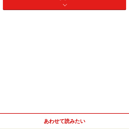
リック先があります。
第1弾の記事はこちら→>
「会話力を伸ばす手っ取り早い方法」
―― スティーブさん、文法と話術の関係について少しお
話を聞かせていただけますか？文法ができないから話せ
ない、ということも日本人英語学習者の間でよく聞くの
ですが、スティーブさんは、いかがお考えですか？
あわせて読みたい