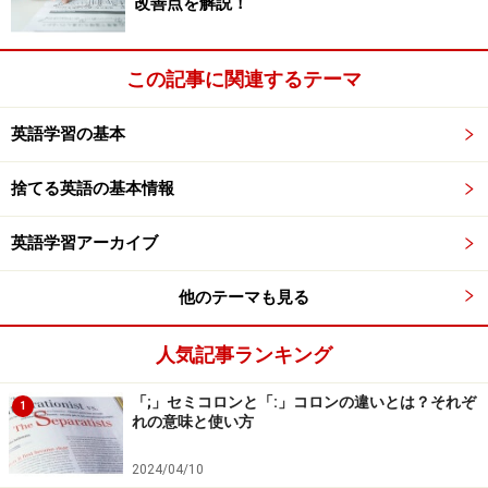
改善点を解説！
マイナーなものがあって、文法を勉強すればするほど、
マイナーな時制に走ってしまいます。気にすれば気にす
この記事に関連するテーマ
るほど、会話の量は減ってしまいます。
英語学習の基本
メジャーな時制とは、現在形、過去形、未来形、この3
つだけです。この3つの時制を使ってフリートークでき
捨てる英語の基本情報
る人は英語のレベルが高い人です。
英語学習アーカイブ
Have you… ?
完了形で、
という形はよく使われますが、
他のテーマも見る
答えるときは、単純過去形でかまいません。
人気記事ランキング
例えば、
Have you been to Italy?
（イタリアに行ったことあります
「;」セミコロンと「:」コロンの違いとは？それぞ
1
れの意味と使い方
か？）
Yes, I love Italy. I went there for my 20th birthday.
2024/04/10