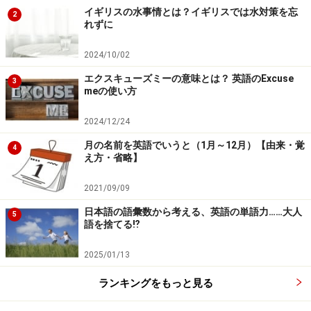
I met a lot of nice people.
イギリスの水事情とは？イギリスでは水対策を忘
2
れずに
（はい、イタリア大好きです。20歳の誕生日のとき、イタリアに行っ
てね、やさしい人たちに会いました。）
2024/10/02
エクスキューズミーの意味とは？ 英語のExcuse
3
have met
このとき、あれ、
にすべきかな？今はもう会
meの使い方
had met
ってないから、
にするのかな？なんてことは、
2024/12/24
もう忘れてかまいません。
月の名前を英語でいうと（1月～12月）【由来・覚
4
え方・省略】
先にも述べたように英語は、語順です。とっさに語順が
うまく言えることを目標にすると文法のことはそんなに
2021/09/09
気にしなくても大丈夫です。前置詞、冠詞、動詞の変
日本語の語彙数から考える、英語の単語力……大人
5
語を捨てる⁉
形、時制などは、そんなに深刻になることはありませ
ん。
2025/01/13
ランキングをもっと見る
次のページで、スティーブさんのメッセージを聞くこと
ができます。⇒ ⇒ ⇒