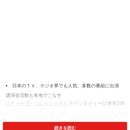
日本のＴＶ、ラジオ界でも人気、多数の番組に出演
講演会活動も各地でこなす
スティーブ・ソレイシィさん
のインタビュー記事第2弾
です。文法が会話の中でどのくらいの役割を果たしてい
るのかお話いただきました。スティーブさんの声のメッ
セージもお預かりしてまいりました。最後のページにク
続きを読む