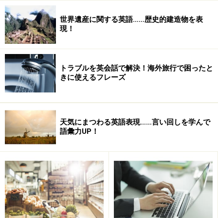
世界遺産に関する英語……歴史的建造物を表
現！
語順感覚を間違えずに話せば文法は問題な
トラブルを英会話で解決！海外旅行で困ったと
し
きに使えるフレーズ
英語を話すうえで、文法上どうしても譲れない大原則が
あります。それは語順です。これは、僕が作った『英会
天気にまつわる英語表現……言い回しを学んで
話 8秒エクササイズ』の中でも述べています。
語彙力UP！
主語、動詞から始まって、最後に場所、時間（頻度）で
す。
I studied English at my friend's house yesterday.
（きのう、友達の家で、英語の勉強をしました。）