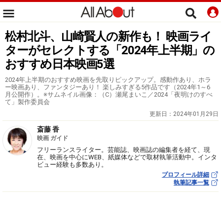
松村北斗、山崎賢人の新作も！ 映画ライ
ターがセレクトする「2024年上半期」の
おすすめ日本映画5選
2024年上半期のおすすめ映画を先取りピックアップ。感動作あり、ホラ
ー映画あり、ファンタジーあり！ 楽しみすぎる5作品です（2024年1～6
月公開作）。※サムネイル画像：（C）瀬尾まいこ／2024「夜明けのすべ
て」製作委員会
更新日：
2024年01月29日
斎藤 香
映画 ガイド
フリーランスライター。芸能誌、映画誌の編集者を経て、現
在、映画を中心にWEB、紙媒体などで取材執筆活動中。インタ
ビュー経験も多数あり。
プロフィール詳細
執筆記事一覧