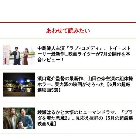
振り回されるヒロインの恐怖を観客も一緒に体感する作
品に。演出は『ミッドナイトスワン』の内田英治監督。
あわせて読みたい
中島健人主演『ラブ≠コメディ』、トイ・スト
ーリー最新作…映画ライターが7月公開作を本
音レビュー！
濱口竜介監督の最新作、山田杏奈主演の組体操
ホラー…実力派の映画がそろった【6月の超厳
選映画5選】
綾瀬はるかと大悟のヒューマンドラマ、『プラ
ダを着た悪魔2』…見応え抜群の【5月の超厳選
3：『陰陽師0』2024年4月19日公開
映画5選】