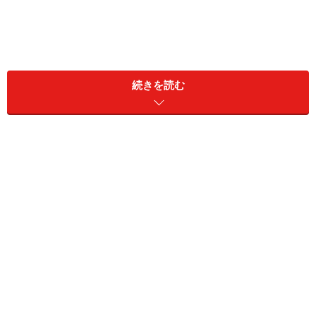
続きを読む
2：『マッチング』2024年2月23日公開
（C）2024「マッチング」製作委員会
ウェディングプランナーのヒロイン（土屋太鳳）はマッ
チングアプリで出会った男性（佐久間大介）に執拗に追
いかけられ恐怖を感じるように。同じ頃、マッチングア
プリで出会った夫婦の連続殺人が起こる……という物語。
ストーカーの恐怖を描いた作品と思いきや、闇は深く、