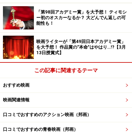
（C）2024「missing」Film Partners
「第98回アカデミー賞」を大予想！ ティモシ
ー初のオスカーなるか？ 大どんでん返しの可
幼女の失踪事件を軸に、見つからない娘を探し続ける母
能性も！
親（石原さとみ）、妻と心がすれ違っていく夫（青木崇
高）、風化されそうになる失踪事件を追い続ける記者
映画ライターが「第49回日本アカデミー賞」
（中村倫也）を描く。
を大予想！ 作品賞の“本命”はやはり…!?【3月
13日授賞式】
メディアの暴走、誹謗中傷など現代社会が抱える闇を突
この記事に関連するテーマ
きつけながらも希望を忘れない感動作。監督・脚本は
『空白』の吉田恵輔。
おすすめ映画
映画関連情報
口コミでおすすめのアクション映画（邦画）
口コミでおすすめの青春映画（邦画）