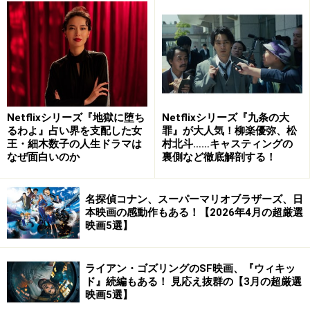
（C）2024映画「陰陽師0」製作委員会
安倍晴明の生誕1100年を記念して制作された映画『陰陽
師0』。『陰陽師』（文藝春秋）の原作者である夢枕獏
の協力のもとに映画化。平安時代を舞台に、呪術の天
才・安倍晴明（山崎賢人）は怪奇現象と対峙し、巨悪な
Netflixシリーズ『地獄に堕ち
Netflixシリーズ『九条の大
るわよ』占い界を支配した女
罪』が大人気！柳楽優弥、松
陰謀と向き合うことになる……という物語。
王・細木数子の人生ドラマは
村北斗……キャスティングの
なぜ面白いのか
裏側など徹底解剖する！
監督・脚本は佐藤嗣麻子。染谷将太、奈緒、村上虹郎な
ど豪華俳優陣による壮大な呪術エンターテインメント映
名探偵コナン、スーパーマリオブラザーズ、日
画です。
本映画の感動作もある！【2026年4月の超厳選
映画5選】
ライアン・ゴズリングのSF映画、『ウィキッ
4：『ミッシング』2024年5月17日公開
ド』続編もある！ 見応え抜群の【3月の超厳選
映画5選】