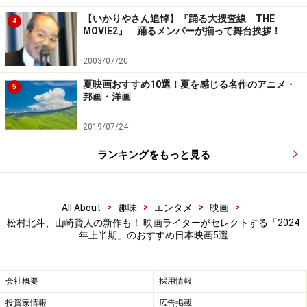
『君の膵臓をたべたい』の月川翔。
【いかりやさん追悼】『踊る大捜査線 THE
4
MOVIE2』 踊るメンバーが揃って舞台挨拶！
ちなみに1月公開作
『ゴールデンカムイ』（1月19日公開
2003/07/20
／山崎賢人、山田杏奈出演）
は、公開中なので先取りか
夏映画おすすめ10選！夏を感じる名作のアニメ・
5
ら外しましたが、続編もありそうなので必見。同じく公
邦画・洋画
開中の
『カラオケ行こ！』（1月12日公開／綾野剛、齋
2019/07/24
藤潤出演）
は、個人的に2024年ベスト10に入りそうなほ
ど素晴らしいヒューマンコメディー。そして
『変な家』
ランキングをもっと見る
（3月15日公開／間宮祥太朗出演）
は風変わりなホラー
映画。家の間取りに潜む闇にゾゾっとする作品です。
>
>
>
>
All About
趣味
エンタメ
映画
松村北斗、山崎賢人の新作も！ 映画ライターがセレクトする「2024
今年も日本映画からビッグヒットは生まれるでしょう
年上半期」のおすすめ日本映画5選
か。ぜひ劇場へ足を運んでくださいね！
会社概要
採用情報
※山崎賢人の「崎」は正式には「たつさき」
投資家情報
広告掲載