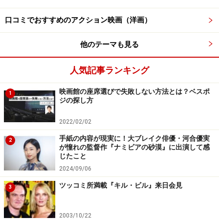
口コミでおすすめのアクション映画（洋画）
他のテーマも見る
人気記事ランキング
5：『ディア・ファミリー』2024年6月14日
映画館の座席選びで失敗しない方法とは？ベスポ
1
公開
ジの探し方
2022/02/02
手紙の内容が現実に！大ブレイク俳優・河合優実
（C）2024「ディア・ファミリー」製作委員会
2
が憧れの監督作『ナミビアの砂漠』に出演して感
じたこと
「余命10年」を宣告された愛娘のために人工心臓を作ろ
2024/09/06
うとする父（大泉洋）と家族の闘いの日々を描いた感動
ツッコミ所満載『キル・ビル』来日会見
作。妻役に菅野美穂。長女は川栄李奈、心臓疾患のある
3
次女に福本莉子、三女は新井美羽という豪華キャスト。
大泉洋の新たな魅力が開花する作品になりそう。監督は
2003/10/22