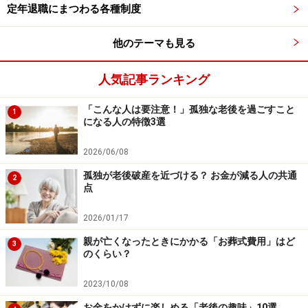
定年退職にまつわる各種制度
となり、5名で来店すれば、合計で500円割引になりま
す。スタンプの個数ごとに、他にも特典が得られます。
他のテーマも見る
外食で使えるシニア割4：
第一ホテル両国
人気記事ランキング
第一ホテル両国内にある日本料理「さくら」とカフェ＆
「こんな人は要注意！」孤独な老後を過ごすこと
1
ダイニング「アゼリア」では、毎月5のつく日はシニア
になる人の特徴3選
デーとなっており、65歳以上の方を対象に飲食代金が
2026/06/08
10％オフになります。
孤独が老後破産を近づける？ お金が減る人の共通
2
点
●日本料理「さくら」
5日、15日、25日のランチタイム、ディナータイムの御
2026/01/17
膳料理各種がシルバー特典で10％OFFとなります。ラン
親が亡くなったときにかかる「お葬式費用」はど
3
のくらい？
チビュッフェのシニア料金は、対象外となるため注意が
必要です。
2023/10/08
お金をかけずに楽しめる「老後の趣味」10選