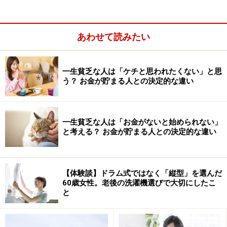
・店頭レジで申し込みをする
・お店の卓上端末で申し込みをする
あわせて読みたい
ガスト、バーミヤン、ジョナサン、夢庵、ステーキガス
トが対象となります。
・スマートフォンに「すかいらーくアプリ」をダウンロ
一生貧乏な人は「ケチと思われたくない」と思
う？ お金が貯まる人との決定的な違い
ード
一生貧乏な人は「お金がないと始められない」
と考える？ お金が貯まる人との決定的な違い
【体験談】ドラム式ではなく「縦型」を選んだ
60歳女性。老後の洗濯機選びで大切にしたこ
と