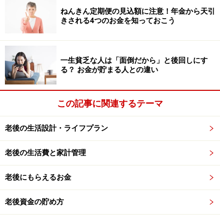
舗スタッフに提示するだけです。
ねんきん定期便の見込額に注意！年金から天引
きされる4つのお金を知っておこう
外食で使えるシニア割3：
スシロー
スシローには、60歳以上の方限定に発行する「シニアポ
一生貧乏な人は「面倒だから」と後回しにす
イントカード」があります。精算時にこの「シニアポイ
る？ お金が貯まる人との違い
ントカード」を提示することで、年齢問わず最大5名分
のスタンプを押してもらえます（1人当たり500円以上の
この記事に関連するテーマ
会計が必要）。貯まったスタンプの個数に応じて割引を
受けられます。
老後の生活設計・ライフプラン
具体的な割引の内容は、たとえば、スタンプが「2・4・
老後の生活費と家計管理
8・10・12個」であれば、1人あたり50円が割引されま
す。5名で来店した場合は、合計で250円の割引になりま
老後にもらえるお金
す。
老後資金の貯め方
さらに、スタンプが「15・21個」になれば、100円割引