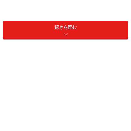
続きを読む
「プラチナパスポート」のシニア割は、すかいらーくグ
ループのガスト、バーミヤン、ジョナサン、夢庵、ステ
ーキガスト、グラッチェガーデンズ、藍屋、chawan、ゆ
めあん食堂、桃菜で利用できます。
「プラチナパスポート」を入手方法は以下のような方法
があります。