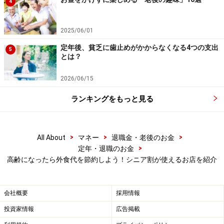
4
●カフェ＆ダイニング「アゼリア」
5日、15日、25日のランチメニューおよびディナーセッ
2025/06/01
トがシルバー特典で10％OFFとなります。喫茶メニュ
ー、単品料理は対象外となるため注意が必要です。
定年後、貧乏に歯止めがかからなくなる4つの支出
5
とは？
会計時に年齢確認できるものを提示するだけで特典が受
2026/06/15
けられます。なお、期間は、2024年7⽉5⽇（金）～
ランキングをもっと見る
2025年3月25日（火）までとなっています。飲物は対象
外となり、他の特典・割引との併⽤は不可となります。
>
>
>
All About
マネー
退職金・老後のお金
>
定年・退職のお金
高齢になったら外食代を節約しよう！シニア割が使えるお店を紹介
会社概要
採用情報
投資家情報
広告掲載