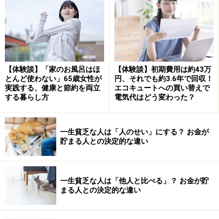
アプリをダウンロードして、会員情報で生年月日を登録
すると「プラチナパスポート」は自動で入手できます。
外食で使えるシニア割2：
和食さと
【体験談】「家のお風呂はほ
【体験談】初期費用は約43万
和食さとの65歳以上の方を対象にした「さとシニアくら
とんど使わない」65歳女性が
円、それでも約3.6年で回収！
ぶ」に入会をすると、シニア割サービスを受けられま
実践する、健康と節約を両立
エコキュートへの買い替えで
する暮らし方
電気代はどう変わった？
す。レジで精算する前に「さとシニアくらぶ」のカード
を提示することで、飲食代が3％割引になります。
一生貧乏な人は「人のせい」にする？ お金が
貯まる人との決定的な違い
また、来店ごとにスタンプが1個ずつ押印されます。ス
タンプが10個たまれば「500円」引き。スタンプが20個
たまれば「1000円」引きという特典もあります。
一生貧乏な人は「他人と比べる」？ お金が貯
まる人との決定的な違い
「さとシニアくらぶ」カードの入手方法は、来店時に名
前と生年月日が確認できる運転免許証などの証明書を店