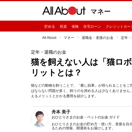
マネー
貯める
投資
保険
住宅ローン
クレジットカー
All About
マネー
退職金・老後のお金
定年・
定年・退職のお金
猫を飼えない人は「猫ロ
リットとは？
猫などの動物を飼うことで、「癒し効果」が得られることをご
ばならない問題が多く、飼うのを諦める人は少なくありません
えるメリットとかかる費用を紹介します。
舟本 美子
おひとりさまのお金・ペットのお金 ガイド
おひとりさまのお金の貯め方・使い方、老後を自
るための情報、開運術をお届けします。