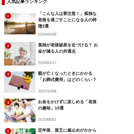
人気記事ランキング
「こんな人は要注意！」孤独な
1
老後を過ごすことになる人の特
徴3選
2026/06/08
孤独が老後破産を近づける？ お
2
金が減る人の共通点
2026/01/17
親が亡くなったときにかかる
3
「お葬式費用」はどのくらい？
2023/10/08
お金をかけずに楽しめる「老後
4
の趣味」10選
2025/06/01
定年後、貧乏に歯止めがかから
5