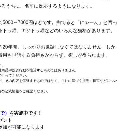
いるうちに、名前に反応するようになります。
000～7000円ほどです。撫でると「にゃーん」と言っ
茶トラ猫、キジトラ猫などのいろんな猫柄があります。
約20年間、しっかりお世話しなくてはなりません。しか
費用も世話する負担もかからず、癒しが得られます。
い。
融商品や投資行動を推奨するものではありません。
て行ってください。
が、その内容を保証するものではなく、これに基づく損失・損害などについ
者の公式情報をご確認ください。
まで）
を実施中です！
レゼント
参加が可能になります