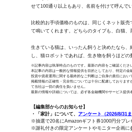
せて100通り以上もあり、名前を付けて呼んで
比較的お手頃価格のものは、同じくネット販売で5
て鳴いてくれます。どちらのタイプも、白猫、
生きている猫は、いったん飼うと決めたなら、
し、猫ロボットであれば、生き物を飼うほどの
※記事内容は執筆時点のものです。最新の内容をご確認くださ
本記事の内容は一般的な情報提供を目的としており、特定の金
投資や資産運用に関する最終的なご判断はご自身の責任におい
掲載情報の正確性・完全性については十分に配慮しております
て当社は一切の責任を負いません。
最新の情報や詳細については、必ず各金融機関やサービス提供
【編集部からのお知らせ】
・「家計」について、
アンケート（2026/8/31
※抽選で20名にAmazonギフト券1000円分プ
※謝礼付きの限定アンケートやモニター企画に