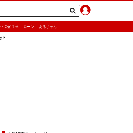
金・公的手当
ローン
あるじゃん
は？