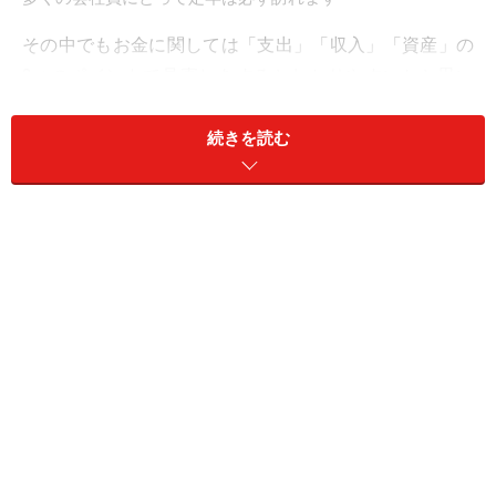
その中でもお金に関しては「支出」「収入」「資産」の
3つのポイントで見直しをするとわかりやすいかと思い
ます。
続きを読む
定年退職後の支出を抑えるには
現役時代は少々であれば無駄な支出も気にならないでし
ょうが、定年時には無駄を省いた家計にしておきたいも
のです。そのために50代になったら定期的な支出の見直
しを行いましょう。毎月の支出の中で削れる項目はない
でしょうか。ポイントは固定費として出ていく費用、例
えば「保険」「住宅ローン」などです。
●生命保険
50代でお子様も大きいのであれば、保険金額を見直すタ
イミングです。お子様の今後の学費と社会人になるまで