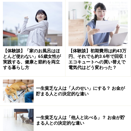
返ってきます（高額療養費制度）。あくまでも公的な健
康保険でカバーできない額を保障するのが保険会社の医
療保険だと、割り切って削れるものは削りましょう。
●住宅ローン
金利の高い住宅ローンを金利の低いローンに借り換える
【体験談】「家のお風呂はほ
【体験談】初期費用は約43万
とんど使わない」65歳女性が
円、それでも約3.6年で回収！
のも非常に有効です。例えばローン残高1000万円、残り
実践する、健康と節約を両立
エコキュートへの買い替えで
の期間15年、金利3％（固定金利）ならば、残りの返済
する暮らし方
電気代はどう変わった？
総額は元利合計で約1243万円です。しかし、仮に1.5％
（固定金利）に借り換えた場合、返済総額は約1117万円
一生貧乏な人は「人のせい」にする？ お金が
となり、約126万円減額することができます。
貯まる人との決定的な違い
借り換えにかかる諸費用は銀行によって約20万～40万円
と異なりますが、それでも100万円近くの利息軽減効果
一生貧乏な人は「他人と比べる」？ お金が貯
が期待できます。銀行によってはWEBで借り換えのシミ
まる人との決定的な違い
ュレーションもできますので、試算してみてはいかがで