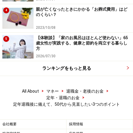
優遇でやや劣るもののいつでも引き出せるなど、それぞ
親が亡くなったときにかかる「お葬式費用」はど
4
のくらい？
れにメリット、デメリットがあります。
2023/10/08
【体験談】「家のお風呂はほとんど使わない」65
5
歳女性が実践する、健康と節約を両立する暮らし
iDeCoとNISAはどちらも国の税制優遇制度です
方
2026/07/30
なお2024年から始まった新NISA制度のうち「つみたて投
資枠」は投資上限額が年間120万円*に引き上げられたう
ランキングをもっと見る
え、投資対象が「長期の積み立てや分散投資に適した一
定の投資信託」とされており、老後に備えた資産形成の
>
>
>
All About
マネー
退職金・老後のお金
選択肢として活用したいところです。
>
定年・退職のお金
定年退職後に備えて、50代から見直したい3つのポイント
*旧NISA制度の「つみたてNISA」は年間投資上限は40万
円まででした。
会社概要
採用情報