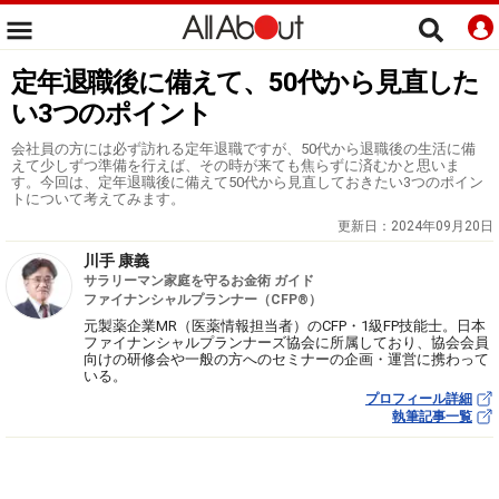
定年退職後に備えて、50代から見直した
い3つのポイント
会社員の方には必ず訪れる定年退職ですが、50代から退職後の生活に備
えて少しずつ準備を行えば、その時が来ても焦らずに済むかと思いま
す。今回は、定年退職後に備えて50代から見直しておきたい3つのポイン
トについて考えてみます。
更新日：
2024年09月20日
川手 康義
サラリーマン家庭を守るお金術 ガイド
ファイナンシャルプランナー（CFP®）
元製薬企業MR（医薬情報担当者）のCFP・1級FP技能士。日本
ファイナンシャルプランナーズ協会に所属しており、協会会員
向けの研修会や一般の方へのセミナーの企画・運営に携わって
いる。
プロフィール詳細
執筆記事一覧