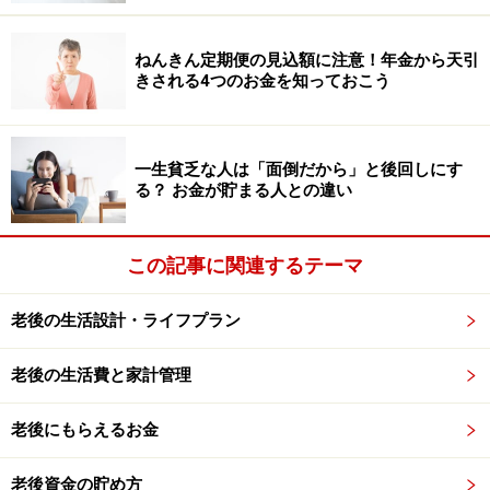
しょうか。
ねんきん定期便の見込額に注意！年金から天引
きされる4つのお金を知っておこう
〈参考〉
・
住宅金融普及協会
・
イオン銀行
一生貧乏な人は「面倒だから」と後回しにす
・
りそな銀行
る？ お金が貯まる人との違い
定年退職後に収入を得るには
この記事に関連するテーマ
50代になったら、定年退職後はどのように収入を得るか
考えておきましょう。60歳定年の場合、年金の受給開始
老後の生活設計・ライフプラン
は通常65歳ですので、何もしなければ5年間は無収入と
老後の生活費と家計管理
なってしまいます。
老後にもらえるお金
会社での継続雇用を考えているのならば、肩書の変更、
給与の減額に関しての覚悟が必要です。また定年後に雇
老後資金の貯め方