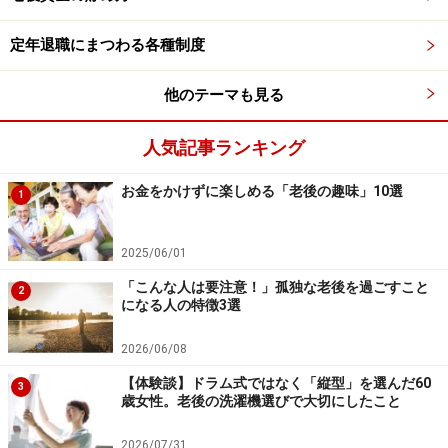
われない生き方を考えるのであれば、50代からは会社以
外の立ち位置の確保、いわゆる「パラレルキャリア」の
定年退職にまつわる各種制度
形成をしておきましょう。会社が副業を認めているので
他のテーマも見る
あれば何か始めるのもよいでしょうし、社外のコミュニ
ケーションを深めておけば将来の収入につながるかもし
人気記事ランキング
れません。定年後に自分らしく生き、収入を得るために
はどうするか、50代になったらいったん立ち止まって考
お金をかけずに楽しめる「老後の趣味」10選
1
えてみましょう。
2025/06/01
定年までに資産を形成しておくには
「こんな人は要注意！」孤独な老後を過ごすこと
2
定年後に資産を増やすのは難しいため、安定した収入の
になる人の特徴3選
ある現役時代から資産を築いておきたいものです。その
2026/06/08
ために活用したいのがiDeCo（イデコ）とNISAです。ど
【体験談】ドラム式ではなく「縦型」を選んだ60
ちらも税制面の優遇措置のある国の制度であり、
3
歳女性。老後の洗濯機選びで大切にしたこと
「iDeCo（イデコ）」は税制面での優遇が多い一方で、
原則60歳までは引き出せないのに対し、「NISA」は税制
2026/07/31