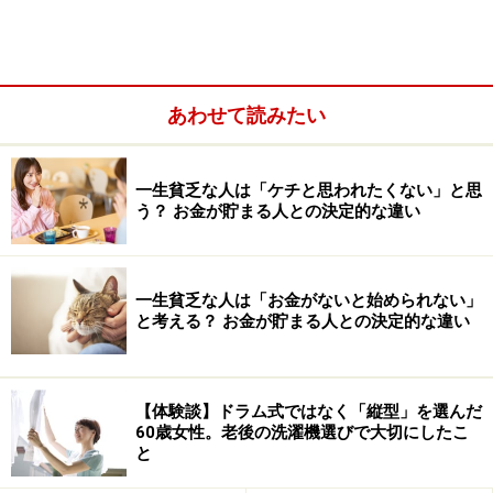
の生活費、また残された配偶者の生活費を考えた場合、
現在の生命保険は妥当な金額に設定されているでしょう
か。生命保険の見直しは特に効果的ですので、今の保険
あわせて読みたい
金額が本当に必要な額なのか一度考えてみましょう。
●医療保険
一生貧乏な人は「ケチと思われたくない」と思
う？ お金が貯まる人との決定的な違い
加入している医療保険は、現在の医療環境に沿った内容
でしょうか。昔、販売されていた保険の中には入院給付
金の待機期間（その日数を超えないと支給されない期
一生貧乏な人は「お金がないと始められない」
間）や入院給付日数が長いものも多く、日帰り入院や平
と考える？ お金が貯まる人との決定的な違い
均在院日数が減少している現状に合わせて見直しを行い
たいところです。
【体験談】ドラム式ではなく「縦型」を選んだ
また会社員は通常ならば公的な健康保険（協会けんぽ、
60歳女性。老後の洗濯機選びで大切にしたこ
と
健康保険組合）に加入しているため、収入に応じた月の
自己負担上限が決められており、上限額を超えた金額は