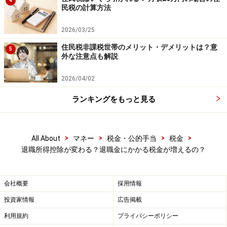
4
かなり配慮されているのです。
民税の計算方法
2026/03/25
〈参考〉
住民税非課税世帯のメリット・デメリットは？意
内閣官房：
新しい資本主義のグランドデザイン及び実行
5
外な注意点も解説
計画
国税庁ホームページ：
退職金と税
2026/04/02
※記事内容は執筆時点のものです。最新の内容をご確認くださ
ランキングをもっと見る
い。
本記事の内容は一般的な情報提供を目的としており、特定の金融
商品や投資行動を推奨するものではありません。
投資や資産運用に関する最終的なご判断はご自身の責任において
>
>
>
>
All About
マネー
税金・公的手当
税金
行ってください。
退職所得控除が変わる？退職金にかかる税金が増えるの？
掲載情報の正確性・完全性については十分に配慮しております
が、その内容を保証するものではなく、これに基づく損失・損害
などについて当社は一切の責任を負いません。
最新の情報や詳細については、必ず各金融機関やサービス提供者
会社概要
採用情報
の公式情報をご確認ください。
投資家情報
広告掲載
【編集部からのお知らせ】
利用規約
プライバシーポリシー
・「家計」について、
アンケート（2026/8/31まで）
を実施