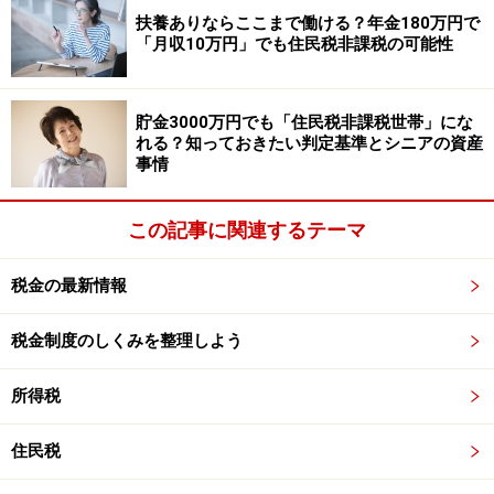
扶養ありならここまで働ける？年金180万円で
官民情報の共有化」「副業・兼業の奨励」「非正規雇用
「月収10万円」でも住民税非課税の可能性
労働者等への支援」「厚生労働省関係の情報インフラ整
備」がそれぞれ項目として挙げられており、マイナス要
素だけが記載されているわけではありません。
貯金3000万円でも「住民税非課税世帯」にな
れる？知っておきたい判定基準とシニアの資産
事情
日本型の終身雇用制度が崩れている中、「法的に転職し
やすい環境を整え、優秀な人材・労働力が成長分野に移
この記事に関連するテーマ
動するよう促すことで、日本経済の活性化につなげた
い」との思いが、グランドデザインからは読み取れま
税金の最新情報
す。
税金制度のしくみを整理しよう
まとめ
所得税
今回は「退職所得控除」について、なぜ見直しが検討さ
れているのか、また見直されるとどうなるのかについて
住民税
解説してみました。