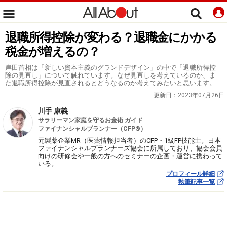
退職所得控除が変わる？退職金にかかる
税金が増えるの？
岸田首相は「新しい資本主義のグランドデザイン」の中で「退職所得控
除の見直し」について触れています。なぜ見直しを考えているのか、ま
た退職所得控除が見直されるとどうなるのか考えてみたいと思います。
更新日：
2023年07月26日
川手 康義
サラリーマン家庭を守るお金術 ガイド
ファイナンシャルプランナー（CFP®）
元製薬企業MR（医薬情報担当者）のCFP・1級FP技能士。日本
ファイナンシャルプランナーズ協会に所属しており、協会会員
向けの研修会や一般の方へのセミナーの企画・運営に携わって
いる。
プロフィール詳細
執筆記事一覧