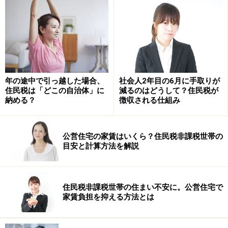
退職所得控除見直しの背景は？
退職所得控除の見直しの背景には、岸田総理の進める
「新しい資本主義」構想があります。そのグランドデザ
年の途中で引っ越した場合、
社会人2年目の6月に手取りが
インの中には「成長分野への労働移動の円滑化」が大き
住民税は「どこの自治体」に
減るのはどうして？住民税が
く掲げられており、その中の一項目が「退職所得課税制
納める？
徴収される仕組み
度等の見直し」です。
公営住宅の家賃はいくら？住民税非課税世帯の
同項目の中に「退職所得控除の見直し」に関する記載が
目安と計算方法を解説
あり、その部分のみに目が行きがちですが「iDeCo（個
人型確定拠出年金）の上限額引き上げ」など、実はプラ
スになりそうな要素もセットで記載されています。
住民税非課税世帯の住まい不安に。公営住宅で
家賃負担を抑える方法とは
他にも「失業給付制度の見直し」「自己都合退職に対す
る障壁の除去」「求人・求職・キャリアアップに関する