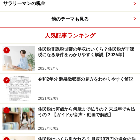
サラリーマンの税金
現時点では「退職所得控除を見直す」との方向性が出て
他のテーマも見る
いるのみであり、具体的な見直し案については何も言及
されていません。そのため政府が今後どのような方針を
人気記事ランキング
とるのか注視していく必要がありそうです。
住民税非課税世帯の年収はいくら？住民税が非課
1
税になる条件をわかりやすく解説【2026年】
＊文中では触れませんでしたが、退職金にかかる所得税
の計算は以下の通りです。
2026/03/16
令和2年分 源泉徴収票の見方をわかりやすく解説
2
（退職金収入金額－退職所得控除額）×1／2×所得税の税
率（5～45％）ー控除額
2021/02/09
※さらに復興特別所得税がかかります
住民税は何歳から何歳まで払うの？ 未成年でも払
3
うの？ 【ガイドが音声・動画で解説】
計算式からも分かるように、退職所得控除を引いたあと
さらに1／2にした額に税率を掛け、控除額を引きます。
2023/10/02
退職金は退職後の生活を支える原資であるため、税制上
住民税はいくら引かれる？ 月収20万円の場合の住