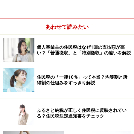
／著者作成
今回見直されようとしているのは、勤続年数20年超の場
合に1年あたりの増加額が大きくなることについてであ
あわせて読みたい
り、退職所得控除のしくみが転職の妨げになっていると
の考えによるものです。
個人事業主の住民税はなぜ1回の支払額が高
い？「普通徴収」と「特別徴収」の違いを解説
具体的な見直し案は？
現時点で具体的な見直し案は公表されていません。しか
住民税の「一律10％」って本当？均等割と所
し、もし仮に勤続年数20年以下も20年超えの場合も退職
得割の仕組みをすっきり解説
所得控除の計算式は変わらないとされた場合、あと1～2
年で20年を超えるような方や、同じ会社に長期間勤めて
いるものの社内で昇進の見込みがない方などにとって
ふるさと納税が正しく住民税に反映されてい
は、転職を躊躇する理由がなくなり、より条件のよい会
る？住民税決定通知書をチェック
社を選ぶことや、新しい分野でご自身の可能性を試すこ
とへの後押しになります。