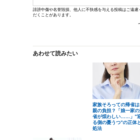
あわせて読みたい
家族そろっての帰省は
親の負担？「娘一家の
省が煩わしい……」"
る側の憂うつ"の正体
処法