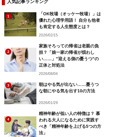
人気記事ランキング
「OK牧場（オッケー牧場）」は
1
優れた心理学用語！ 自分も他者
も肯定する人生態度とは？
2026/02/15
家族そろっての帰省は老親の負
2
担？「娘一家の帰省が煩わし
い……」"迎える側の憂うつ"の
正体と対処法
2026/08/04
朝はやる気が出ない……憂うつ
3
な朝にやる気を出す10の方法
2026/01/29
精神年齢が低い人の特徴は？ 慕
4
われる大人になるために実践す
べき「精神年齢を上げる5つの方
法」