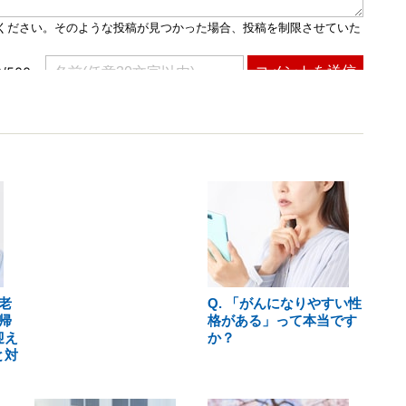
老
Q. 「がんになりやすい性
帰
格がある」って本当です
迎え
か？
と対