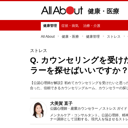
健康・医療
健康管理
症状・病気
治療・介護
All About
健康・医療
健康管理
ストレス
ストレス
Q. カウンセリングを受
ラーを探せばいいですか
【公認心理師が解説】初めてカウンセリングを受けたいと思っ
合った、信頼できるカウンセリングルーム、カウンセラーの探
大美賀 直子
公認心理師・産業カウンセラー ／ストレス ガイド
メンタルケア・コンサルタント。公認心理師、精
ナー講師として活動する。現代人を悩ませるスト
アに関する著書・監修多数。