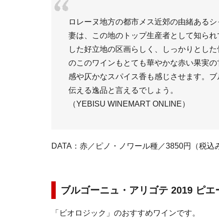
ロレーヌ地方の都市メス近郊の由緒あるシ
妻は、この地のトップ生産者として知られ
した好立地の区画らしく、しっかりとした骨
のこのワインもとても華やかな赤い果実の
感や仄かなスパイス香も感じさせます。ブ
伝える逸品と言えるでしょう。
（YEBISU WINEMART ONLINE）
DATA：赤／ピノ・ノワール種／3850円（税込
ブルゴーニュ・アリゴテ 2019 ピ
「ビオロジック」のおすすめワインです。