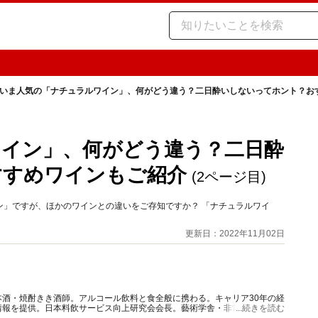
いま人気の「ナチュラルワイン」、何がどう違う？二日酔いしないってホント？お
イン」、何がどう違う？二日酔
すすめワインもご紹介
(2ページ目)
ン」ですが、ほかのワインとの違いをご存知ですか？ 「ナチュラルワイ
更新日：2022年11月02日
酒・焼酎きき酒師。アルコール飲料と食全般に携わる。キャリア30年の経
情報を提供。日本料飲サービス向上研究会会長。藝術学舎・非常勤講師。著
...続きを読む