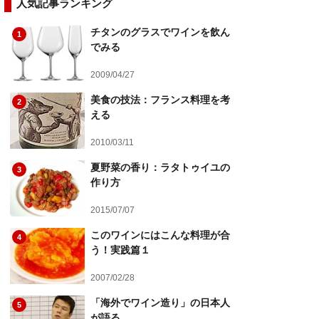
人気記事ランキング
チタンのグラスでワインを飲ん
1
でみる
2009/04/27
美食の技法：フランス料理を考
2
える
2010/03/11
夏野菜の香り：ラタトゥイユの
3
作り方
2015/07/07
このワインにはこんな料理が合
4
う！実践篇１
2007/02/28
「海外でワイン造り」の日本人
5
が語る