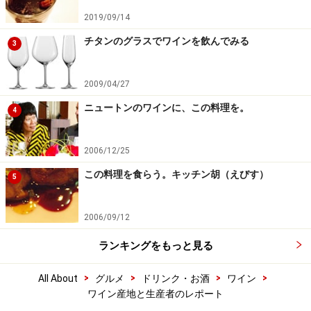
2019/09/14
チタンのグラスでワインを飲んでみる
3
2009/04/27
ニュートンのワインに、この料理を。
4
2006/12/25
この料理を食らう。キッチン胡（えびす）
5
2006/09/12
ランキングをもっと見る
>
>
>
>
All About
グルメ
ドリンク・お酒
ワイン
ワイン産地と生産者のレポート