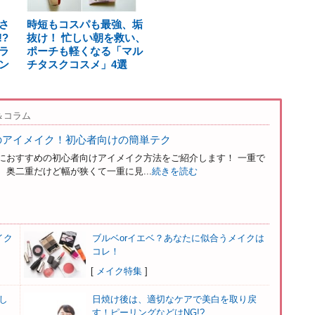
さ
時短もコスパも最強、垢
?
抜け！ 忙しい朝を救い、
ラ
ポーチも軽くなる「マル
ン
チタスクコスメ」4選
＆コラム
のアイメイク！初心者向けの簡単テク
におすすめの初心者向けアイメイク方法をご紹介します！ 一重で
奥二重だけど幅が狭くて一重に見...
続きを読む
イク
ブルベorイエベ？あなたに似合うメイクは
コレ！
[
メイク特集
]
し
日焼け後は、適切なケアで美白を取り戻
す！ピーリングなどはNG!?