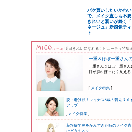
パケ買いしたいかわい
で、メイク直しも不要!
きれいと潤いが続く「
ネージュ」新感覚ティ
ト
明日きれいになれる！ビューティ特集
(ミーコ)
一重＆ほぼ一重さん
一重さん＆ほぼ一重さん
目が腫れぼったく見える、
[
メイク特集
]
脱・老け顔！マイナス5歳の若返りメ
アップ
[
メイク特集
]
花粉症で鼻をかみすぎた時のメイク直
はどうする？