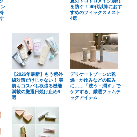
ク
夏のドロドロメイク崩れ
キン
を防ぐ！ 40代以降におす
冷
すめのフィックスミスト
す
4選
【2026年最新】もう紫外
デリケートゾーンの乾
線対策だけじゃない！ 美
燥・かゆみなどの悩み
肌もコスパも欲張る機能
に……「洗う・潤す」で
満載の厳選日焼け止め6
ケアする、厳選フェムテ
選
ックアイテム