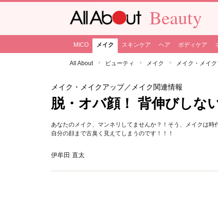
Beauty
MICO
メイク
スキンケア
ヘア
ボディケア
All About
ビューティ
メイク
メイク・メイク
メイク・メイクアップ
／メイク関連情報
脱・オバ顔！ 背伸びしな
あなたのメイク、マンネリしてませんか？！そう、メイクは時
自分の顔まで古臭く見えてしまうのです！！！
伊牟田 直太