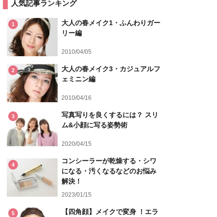
人気記事ランキング
大人の春メイク1・ふんわりガー
1
リー編
2010/04/05
大人の春メイク3・カジュアルフ
2
ェミニン編
2010/04/16
写真写りを良くするには？ スリ
3
ム&小顔に写る姿勢術
2020/04/15
コンシーラーが乾燥する・シワ
4
になる・汚くなるなどのお悩み
解決！
2023/01/15
【四角顔】メイクで変身 ！エラ
5