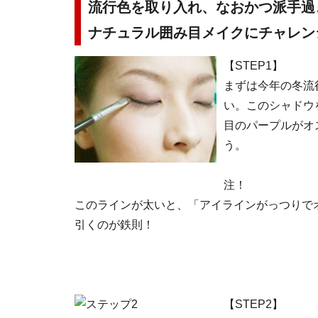
流行色を取り入れ、なおかつ派手過
ナチュラル囲み目メイクにチャレン
【STEP1】
まずは今年の冬流
い。このシャドウ
目のパープルがオ
う。
注！
このラインが太いと、「アイラインがっつりで
引くのが鉄則！
【STEP2】