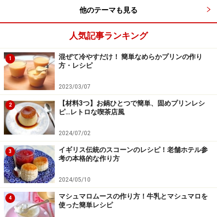
他のテーマも見る
お店みたいな極上フレンチトースト
人気記事ランキング
混ぜて冷やすだけ！ 簡単なめらかプリンの作り
1
出典： 極上フレンチトースト [はじめてのパンレシピ] All
方・レシピ
About
2023/03/07
食パン・卵・お砂糖・牛乳のシンプルな材料ですが、し
【材料3つ】お鍋ひとつで簡単、固めプリンレシ
っかり液に浸せば贅沢ばスイーツに。硬くなったパンの
2
ピ…レトロな喫茶店風
アレンジにもおすすめです。
2024/07/02
イギリス伝統のスコーンのレシピ！老舗ホテル参
3
考の本格的な作り方
2024/05/10
マシュマロムースの作り方！牛乳とマシュマロを
4
使った簡単レシピ