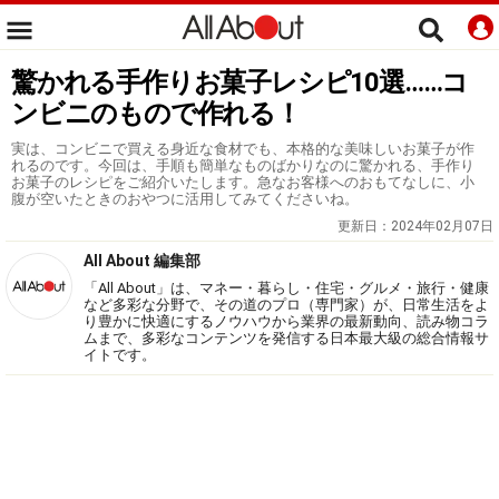
驚かれる手作りお菓子レシピ10選……コ
ンビニのもので作れる！
実は、コンビニで買える身近な食材でも、本格的な美味しいお菓子が作
れるのです。今回は、手順も簡単なものばかりなのに驚かれる、手作り
お菓子のレシピをご紹介いたします。急なお客様へのおもてなしに、小
腹が空いたときのおやつに活用してみてくださいね。
更新日：
2024年02月07日
All About 編集部
「All About」は、マネー・暮らし・住宅・グルメ・旅行・健康
など多彩な分野で、その道のプロ（専門家）が、日常生活をよ
り豊かに快適にするノウハウから業界の最新動向、読み物コラ
ムまで、多彩なコンテンツを発信する日本最大級の総合情報サ
イトです。