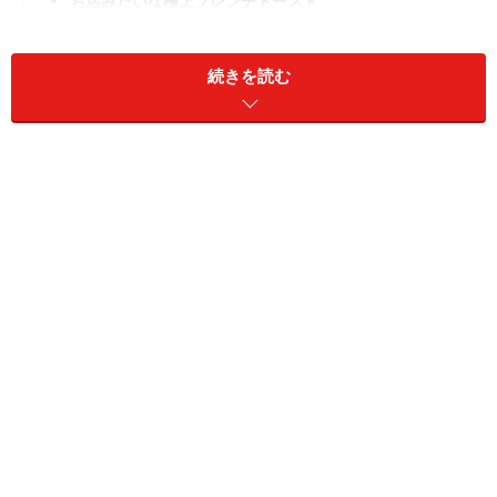
お店みたいな極上フレンチトースト
スタバ風コーヒーフラペチーノ
外はサクサク、中はふわふわ、チョコベリースコーン
続きを読む
5分でできるチョコレートバー
2つの材料でできる卵アイスクリーム
3つの材料でできるふわふわスフレ