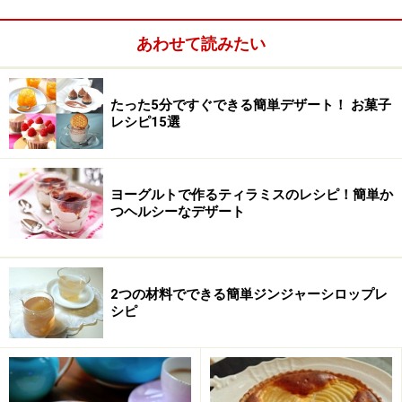
あわせて読みたい
ヨーグルトで作るチーズケーキ
たった5分ですぐできる簡単デザート！ お菓子
レシピ15選
出典： ホットケーキミックスで作る簡単チーズケーキ
[簡単お菓子レシピ] All About
ヨーグルトで作るティラミスのレシピ！簡単か
ホットケーキミックスとヨーグルト卵、グラニュー糖だ
つヘルシーなデザート
けでできる、爽やかなチーズケーキです。計りいらず、
混ぜて焼くだけでお手軽に完成します。
2つの材料でできる簡単ジンジャーシロップレ
シピ
炊飯器で作るガトーショコラ
出典： 炊飯器で作る、ガトーショコラ [毎日のお助けレ