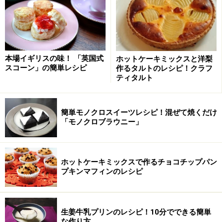
シピ] All About
難しそうに見えるガトーショコラですが材料はなんと、
板チョコ・卵・サラダ油だけ。口に入れた瞬間泡のよう
に溶けるふわふわのガトーショコラが作れます。
本場イギリスの味！ 「英国式
ホットケーキミックスと洋梨
スコーン」の簡単レシピ
作るタルトのレシピ！クラフ
ティタルト
とろけるシンプルプリン
簡単モノクロスイーツレシピ！混ぜて焼くだけ
「モノクロブラウニー」
出典： シンプルな材料で抜群においしい！とろけるプリ
ン [子供のためのおやつ] All About
卵とお砂糖と牛乳だけでつくるシンプルなプリン。大人
ホットケーキミックスで作るチョコチップパン
から子どもまでみんなに愛される優しい味です。
プキンマフィンのレシピ
生姜牛乳プリンのレシピ！10分でできる簡単
な作り方