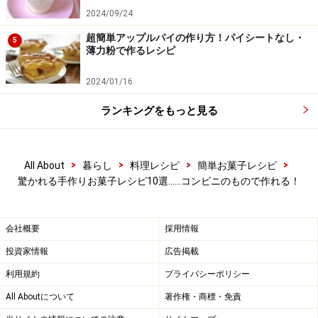
2024/09/24
超簡単アップルパイの作り方！パイシートなし・
5
薄力粉で作るレシピ
2024/01/16
スタバ風コーヒーフラペチーノ
ランキングをもっと見る
出典： おうちで作ろう！スタバ風コーヒーゼリーフラペ
>
>
>
>
All About
暮らし
料理レシピ
簡単お菓子レシピ
チーノ [簡単お菓子レシピ] All About
驚かれる手作りお菓子レシピ10選……コンビニのもので作れる！
コーヒー・牛乳・砂糖をミキサーで混ぜ、コンビニで買
えるコーヒーゼリーににかけるだけ。スタバ風のフラパ
会社概要
採用情報
チーノがお家で楽しめます。
投資家情報
広告掲載
利用規約
プライバシーポリシー
外はサクサク、中はふわふわ、チョコベリ
All Aboutについて
著作権・商標・免責
ースコーン