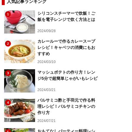
人気記事ランキング
シリコンスチーマーで炊飯！ご
1
飯を電子レンジで炊く方法とは
2024/09/28
カレールーで作るカレースープ
2
レシピ！キャベツの消費にもお
すすめ
2024/03/10
マッシュポテトの作り方！レン
3
ジ5分で超簡単じゃがいもレシピ
2024/03/21
バルサミコ酢と手羽元で作る料
4
理レシピ！バルサミコチキンの
作り方
2024/07/21
おもてなしパーティー料理レシ