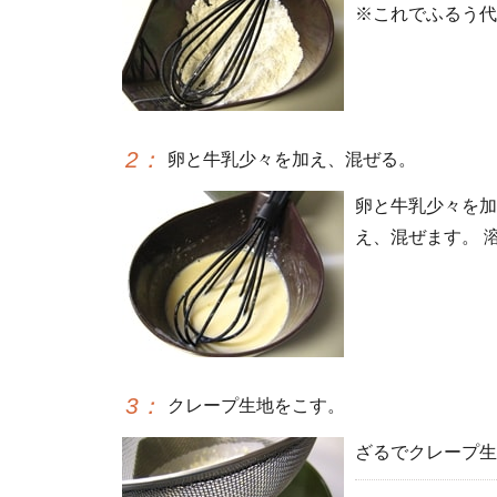
※これでふるう代
2
：
卵と牛乳少々を加え、混ぜる。
卵と牛乳少々を加
え、混ぜます。 
3
：
クレープ生地をこす。
ざるでクレープ生