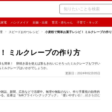
活家電
ハンドメイド
妊娠・出産
育児・赤ちゃん
子育て・キッズ
理
スピードおやつレシピ
小麦粉で簡単お菓子レシピ！ ミルクレープの作り
！ ミルクレープの作り方
量も簡単！ 卵焼き器を使えば形もきれいにそろったミルクレープもワザい
るミルクレープはいかがでしょうか。
更新日：2024年02月05日
や雑誌、新聞、広告などで活躍中。無理や無駄のない、作り手重視の効率的
る。近著は「turkフライパンクックブック」「使いやすい台所道具には理
...続きを読む