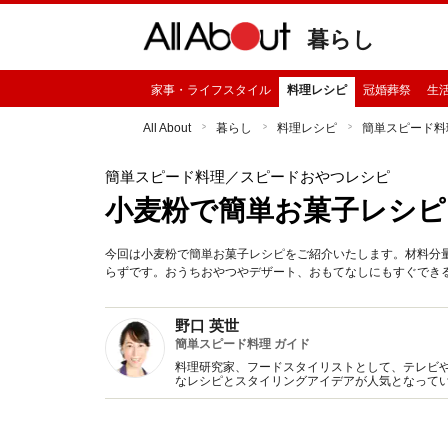
暮らし
家事・ライフスタイル
料理レシピ
冠婚葬祭
生
All About
暮らし
料理レシピ
簡単スピード料
簡単スピード料理
／スピードおやつレシピ
小麦粉で簡単お菓子レシピ
今回は小麦粉で簡単お菓子レシピをご紹介いたします。材料分
らずです。おうちおやつやデザート、おもてなしにもすぐでき
野口 英世
簡単スピード料理 ガイド
料理研究家、フードスタイリストとして、テレビ
なレシピとスタイリングアイデアが人気となってい
由がある」（共に誠文堂新光社）など。