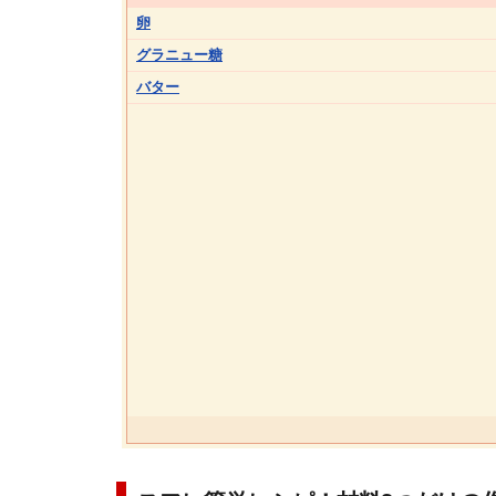
卵
グラニュー糖
バター