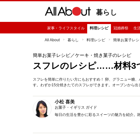
暮らし
家事・ライフスタイル
料理レシピ
冠婚葬祭
生
All About
暮らし
料理レシピ
簡単お菓子レシ
簡単お菓子レシピ
／ケーキ・焼き菓子のレシピ
スフレのレシピ……材料3
スフレを簡単に作りたい方にもおすすめ！ 卵、グラニュー糖、
す。わずか15分焼きたてのスフレができます。オーブンから出
小松 喜美
お菓子・イギリス ガイド
毎日の生活を豊かに彩るスイーツの魅力を紹介。雑