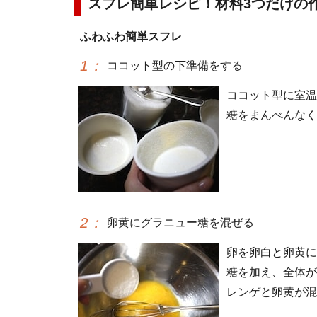
スフレ簡単レシピ！材料3つだけの
ふわふわ簡単スフレ
1
：
ココット型の下準備をする
ココット型に室温
糖をまんべんなく
2
：
卵黄にグラニュー糖を混ぜる
卵を卵白と卵黄に
糖を加え、全体が
レンゲと卵黄が混