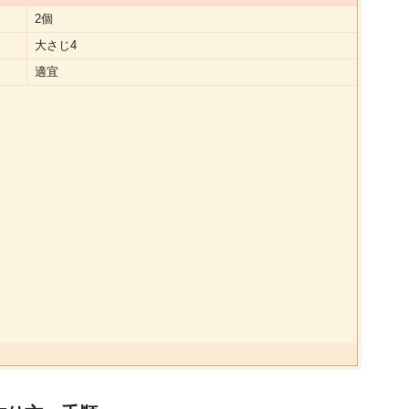
2個
大さじ4
適宜