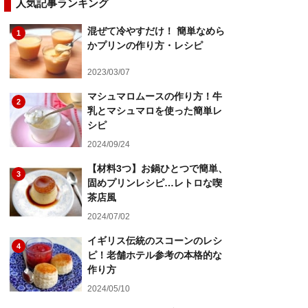
人気記事ランキング
混ぜて冷やすだけ！ 簡単なめら
1
かプリンの作り方・レシピ
2023/03/07
マシュマロムースの作り方！牛
2
乳とマシュマロを使った簡単レ
シピ
2024/09/24
【材料3つ】お鍋ひとつで簡単、
3
固めプリンレシピ…レトロな喫
茶店風
2024/07/02
イギリス伝統のスコーンのレシ
4
ピ！老舗ホテル参考の本格的な
作り方
2024/05/10