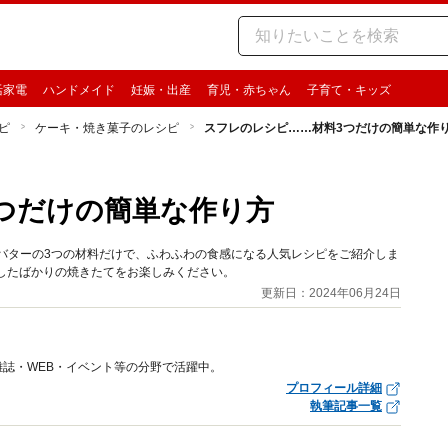
活家電
ハンドメイド
妊娠・出産
育児・赤ちゃん
子育て・キッズ
ピ
ケーキ・焼き菓子のレシピ
スフレのレシピ……材料3つだけの簡単な作
つだけの簡単な作り方
バターの3つの材料だけで、ふわふわの食感になる人気レシピをご紹介しま
したばかりの焼きたてをお楽しみください。
更新日：2024年06月24日
誌・WEB・イベント等の分野で活躍中。
プロフィール詳細
執筆記事一覧