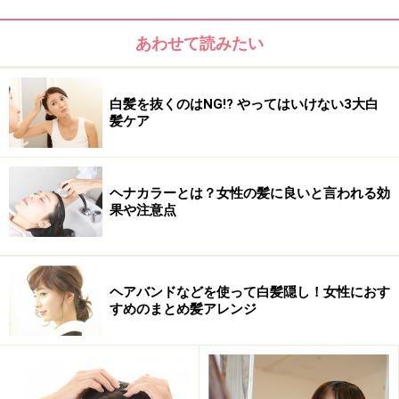
あわせて読みたい
「白髪染めをすると白髪が増える」は本
白髪を抜くのはNG!? やってはいけない3大白
髪ケア
当？
これは「ウソ」。白髪染めが原因で白髪が増え
ヘナカラーとは？女性の髪に良いと言われる効
果や注意点
る、ということはないと思います。ただ、白髪
染めはヘアカラーの一種で、髪の内部にまで染
料成分を浸透させるもの。髪にダメージを与え
てしまうことがあります。ダメージヘアになっ
ヘアバンドなどを使って白髪隠し！女性におす
すめのまとめ髪アレンジ
て髪にツヤがなくなると、白髪が目立ってしま
うため、「白髪が増えた」ように感じることは
あるかもしれません。
出典： 抜くと増える？女性の白髪にまつわるウ