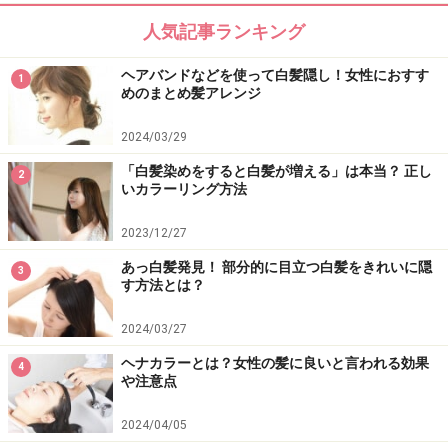
人気記事ランキング
カラーリングは白髪を隠すだけでなく、あなたのイメー
ヘアバンドなどを使って白髪隠し！女性におすす
1
ジを変える手段でもあります。「何となく」選んでいた
めのまとめ髪アレンジ
髪の色を「パーソナルカラー」にチェンジすれば、あな
2024/03/29
たをより美しく魅せてくれること、間違いなし。
「白髪染めをすると白髪が増える」は本当？ 正し
2
リンク： あなたに似合う「ヘアカラー」を探そう！ [女性の白髪染め] All About
いカラーリング方法
2023/12/27
あっ白髪発見！ 部分的に目立つ白髪をきれいに隠
3
す方法とは？
2024/03/27
ヘナカラーとは？女性の髪に良いと言われる効果
4
や注意点
2024/04/05