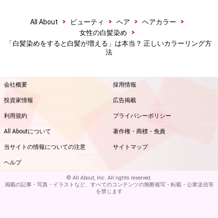
>
>
>
>
All About
ビューティ
ヘア
ヘアカラー
>
女性の白髪染め
カラーリングのダメージを出来るだけ抑え
「白髪染めをすると白髪が増える」は本当？ 正しいカラーリング方
る方法
法
会社概要
採用情報
ブリーチやヘアカラー（永久染毛剤）は髪と頭皮への負
担が大きいので、ダメージを最低限に抑えるためにも出
投資家情報
広告掲載
来るだけヘアサロンでプロに行ってもらうことをお勧め
利用規約
プライバシーポリシー
します。またカラーリングした日は出来る限り頭皮や髪
All Aboutについて
著作権・商標・免責
に刺激を与えないようにしてください。
当サイトの情報についての注意
サイトマップ
リンク： カラーリングは薄毛や抜け毛の原因になる？ [ヘアケア] All About
ヘルプ
執筆ガイド 田村 マナ
© All About, Inc. All rights reserved.
掲載の記事・写真・イラストなど、すべてのコンテンツの無断複写・転載・公衆送信等
を禁じます