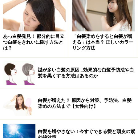
ソ・ホント [女性の白髪染め] All About
あっ白髪発見！ 部分的に目立
「白髪染めをすると白髪が増
つ白髪をきれいに隠す方法と
える」は本当？ 正しいカラー
女性の白髪にまつわるウソ・ホント
は？
リング方法
年齢を重ねるにつれて、気になってくる白髪。この白髪
謎が多い白髪の原因…効果的な白髪予防法や白
については、さまざまな通説やウワサがあります。これ
髪を黒くする方法はあるのか
らを鵜呑みにしてしまうと、悪影響を与える場合が。今
回は、白髪にまつわるウソ・ホントを探っていきます。
白髪が増えた？ 原因から対策、予防法、白髪
リンク： 抜くと増える？女性の白髪にまつわるウソ・ホント [女性の白髪染め] All About
染めの方法まで【女性向け】
白髪染めはしない方がいい？ 白髪染めの基
白髪を増やさない！今すぐできる髪と頭皮の紫
本を知ろう
外線対策