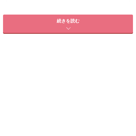
カラーリングのダメージを出来るだけ抑える方法
部分染めとフルカラーを組み合わせる方法もアリ！
続きを読む
白髪が気になる方にもオススメなグラデーションカラー
お悩み別！ 若々しく見える髪色の選び方
白髪が増えた？ 原因から対策、予防法、白髪染めの方法まで