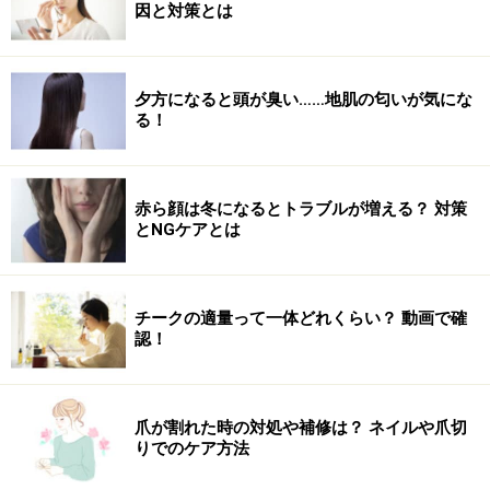
因と対策とは
夕方になると頭が臭い……地肌の匂いが気にな
る！
「白髪染め」とヘアカラーって同じもの？
赤ら顔は冬になるとトラブルが増える？ 対策
とNGケアとは
白髪が気になる30代から40代の女性は、「白髪染め」に
抵抗があるようで、一般的なヘアカラーをしている方が
多いのではないでしょうか。今回は白髪染めとその使い
チークの適量って一体どれくらい？ 動画で確
方についてご紹介します。
認！
リンク： 「白髪染め」とヘアカラーって同じもの？ [女性の白髪染め] All About
爪が割れた時の対処や補修は？ ネイルや爪切
りでのケア方法
上手な白髪染めとの付き合い方……似合う
「ヘアカラー」を探そう！