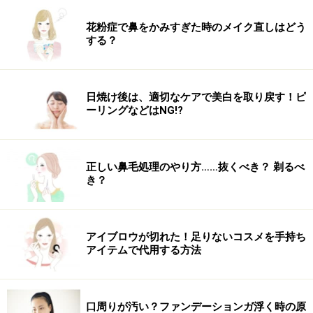
花粉症で鼻をかみすぎた時のメイク直しはどう
する？
髪のおしゃれを演出する、カラーリングやパーマ。「髪
にダメージを与える」と聞きますが、なぜなのでしょ
う。カラーリングとパーマのメカニズムを知って、ダメ
日焼け後は、適切なケアで美白を取り戻す！ピ
ージにつながる理由を髪の内側から考えてみましょう。
ーリングなどはNG!?
髪への影響を考慮しながら、自分の髪に合う方法を見つ
けてください。
正しい鼻毛処理のやり方……抜くべき？ 剃るべ
リンク： カラー・パーマが髪に与えるダメージとは？ [女性の白髪染め] All About
き？
アイブロウが切れた！足りないコスメを手持ち
アイテムで代用する方法
口周りが汚い？ファンデーションガ浮く時の原