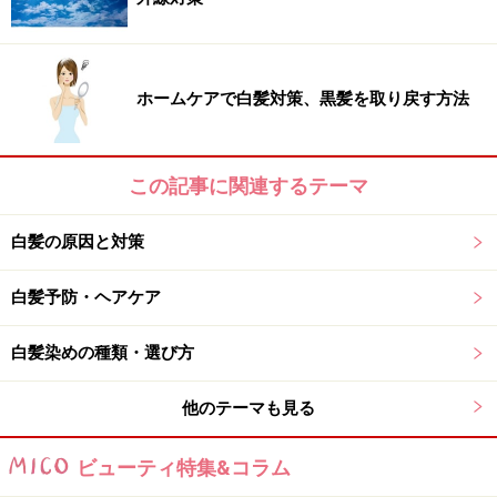
ヘアカラーは、髪への負担を考えると、しない
ホームケアで白髪対策、黒髪を取り戻す方法
方が良いでしょう。しかし、女性にとっては、
おしゃれを楽しんだり、白髪を染めたりするこ
とも、心を豊かにする方法だと思います。髪に
この記事に関連するテーマ
ダメージがかかるヘアカラーは、月に1回、でき
れば2ヶ月以上間隔をおいてから行うのがおすす
白髪の原因と対策
めです。
出典： カラー・パーマが髪に与えるダメージと
白髪予防・ヘアケア
は？ [女性の白髪染め] All About
白髪染めの種類・選び方
他のテーマも見る
カラーリングのメカニズムとカラーリング
ビューティ特集&コラム
の種類