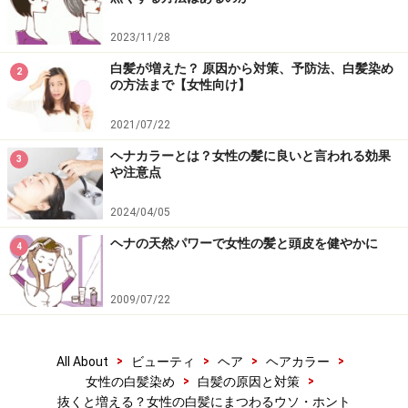
2023/11/28
白髪が増えた？ 原因から対策、予防法、白髪染め
2
の方法まで【女性向け】
2021/07/22
ヘナカラーとは？女性の髪に良いと言われる効果
3
や注意点
2024/04/05
ヘナの天然パワーで女性の髪と頭皮を健やかに
4
2009/07/22
>
>
>
>
All About
ビューティ
ヘア
ヘアカラー
>
>
女性の白髪染め
白髪の原因と対策
抜くと増える？女性の白髪にまつわるウソ・ホント