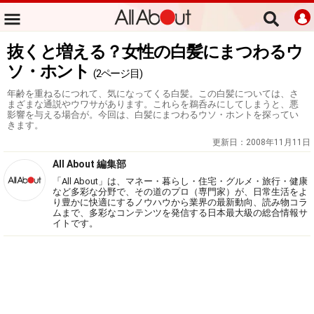
抜くと増える？女性の白髪にまつわるウ
ソ・ホント
(2ページ目)
年齢を重ねるにつれて、気になってくる白髪。この白髪については、さ
まざまな通説やウワサがあります。これらを鵜呑みにしてしまうと、悪
影響を与える場合が。今回は、白髪にまつわるウソ・ホントを探ってい
きます。
更新日：
2008年11月11日
All About 編集部
「All About」は、マネー・暮らし・住宅・グルメ・旅行・健康
など多彩な分野で、その道のプロ（専門家）が、日常生活をよ
り豊かに快適にするノウハウから業界の最新動向、読み物コラ
ムまで、多彩なコンテンツを発信する日本最大級の総合情報サ
イトです。