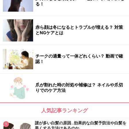
る！
赤ら顔は冬になるとトラブルが増える？ 対策
とNGケアとは
チークの適量って一体どれくらい？ 動画で確
認！
爪が割れた時の対処や補修は？ ネイルや爪切
りでのケア方法
人気記事ランキング
謎が多い白髪の原因…効果的な白髪予防法や白髪を
1
黒くする方法はあるのか