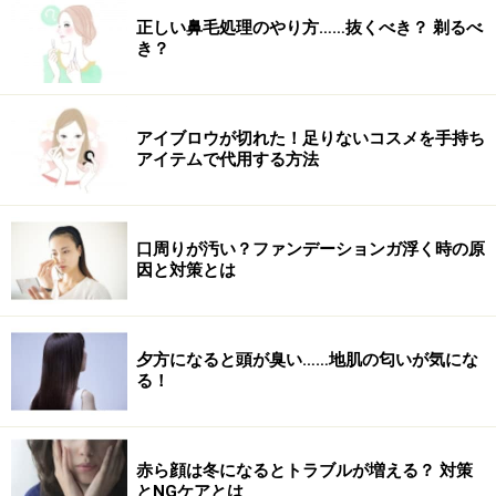
正しい鼻毛処理のやり方……抜くべき？ 剃るべ
き？
アイブロウが切れた！足りないコスメを手持ち
アイテムで代用する方法
口周りが汚い？ファンデーションガ浮く時の原
因と対策とは
夕方になると頭が臭い……地肌の匂いが気にな
る！
赤ら顔は冬になるとトラブルが増える？ 対策
とNGケアとは