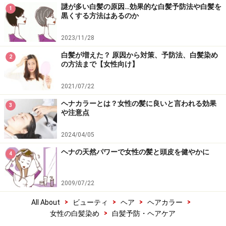
謎が多い白髪の原因…効果的な白髪予防法や白髪を
1
黒くする方法はあるのか
2023/11/28
白髪が増えた？ 原因から対策、予防法、白髪染め
2
の方法まで【女性向け】
2021/07/22
ヘナカラーとは？女性の髪に良いと言われる効果
3
や注意点
2024/04/05
ヘナの天然パワーで女性の髪と頭皮を健やかに
4
2009/07/22
>
>
>
>
All About
ビューティ
ヘア
ヘアカラー
>
女性の白髪染め
白髪予防・ヘアケア