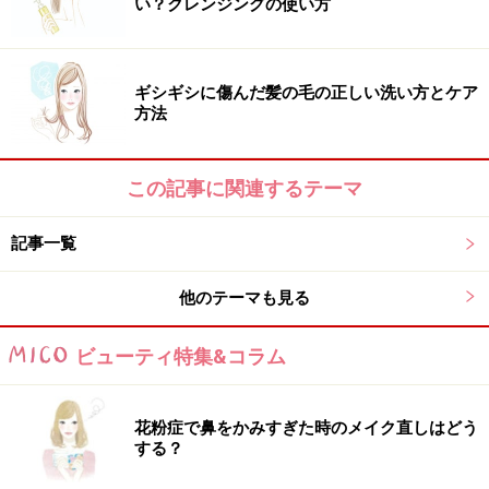
い？クレンジングの使い方
効くとの噂もあるので気になる方は試してみては!?
ギシギシに傷んだ髪の毛の正しい洗い方とケア
山本さんのおすすめアイテム
方法
この記事に関連するテーマ
美髪エッセンスを混ぜて染めるヘアカラー
記事一覧
美容エッセンスを混ぜて染めるので、キラキラしづらく
ツヤのある仕上がり。髪の内部深く浸透する『高浸透処
他のテーマも見る
方』で染まりにくい白髪も気にならない。ブローネ エッ
センスプラスカラー／税抜1314円（編集部調べ）／花王
ビューティ特集&コラム
花粉症で鼻をかみすぎた時のメイク直しはどう
する？