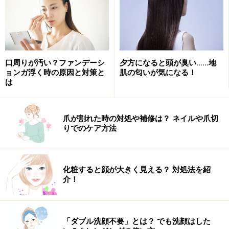
しかもヘナは染めるのに時間がかかるので、根元が伸び
てきたら市販のホームカラーで部分染めしています。使
口周りが汚い？ファンデーシ
夕方になると頭が臭い……地
いたい量だけ使えるタイプのものなら無駄なく手軽に染
ョンガ浮く時の原因と対策と
肌の匂いが気になる！
められるので、入浴前にチョイ染めしているんですよ。
は
自分で上手にやるコツは、白髪にたっぷりのせるように
つけること。15分ほどおいてシャンプーすれば、白髪が
爪が割れた時の対処や補修は？ ネイルや爪切
目立たなくなります。
りでのケア方法
もちろん美容室でも根元だけ染める『リタッチ』もあり
ますが、最近は、リタッチヘアカラー専門店もありま
化粧すると顔が大きく見える？ 対処法を紹
す。お手頃価格で短時間で染めれる店舗も増えてるよう
介！
ですよ。
ちなみに、育毛剤をつけてのヘッドマッサージは白髪に
「ダブル洗顔不要」とは？ でも洗顔はした