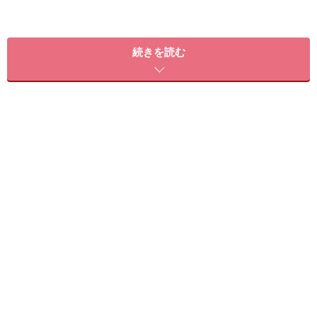
続きを読む
白髪がやっかいなのは、半月もしないうちに根元が伸び
て目立ってくることころ。染める時間、手間、費用もバ
カになりません。しかも傷む……悩ましいところです。そ
こで目立ったとこだけ染める “部分染め”がオススメで
す。白髪は、ヘアスタイルによって目立つ部位があるの
で、伸びて目立つところだけ染めれば、ほぼ目立たなく
なるんです。だから、いつも全体を染めずに、間に部分
染めをくみこんでいけば、髪のダメージはかなり抑えら
れますよ。