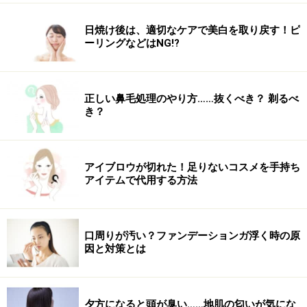
日焼け後は、適切なケアで美白を取り戻す！ピ
ーリングなどはNG!?
気軽に部分染めできるヘアカラー専門店
ホームカラー感覚で気軽に、しかもプロのカウンセリン
グで的確に染めてくれる話題のへアカラー専門店。スピ
正しい鼻毛処理のやり方……抜くべき？ 剃るべ
ーディかつリーズナブルがコンセプト。カラー剤は地肌
き？
や髪を傷めない最高級薬剤のウエラを使用。オートシャ
ンプー、セルフブローでほぼ1時間で施術終了。時間と
アイブロウが切れた！足りないコスメを手持ち
お金の節約にピッタリ！ 自由が丘、学芸大学、戸越銀座
アイテムで代用する方法
に系列店あり。color lover（カラーラバー）三軒茶屋／
TEL：03-6453-2410 営業時間：9:00～20:00（最終受付
19:00）定休日：火曜
口周りが汚い？ファンデーションガ浮く時の原
因と対策とは
夕方になると頭が臭い……地肌の匂いが気にな