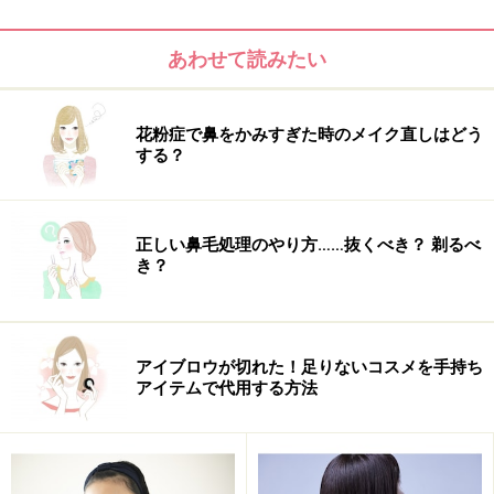
ちなみに私は、基本は「ヘナ」で染めています。「ヘ
ナ」はハーブ100％天然の染料なので頭皮や髪にダメー
あわせて読みたい
ジが少なく、とても気にいっています。ただ、染めるの
にすごく時間がかかるし、色バリエがなくオレンジの
花粉症で鼻をかみすぎた時のメイク直しはどう
み。白髪を染めると燃えるようなオレンジ色で色の調整
する？
が出来ません。
正しい鼻毛処理のやり方……抜くべき？ 剃るべ
き？
アイブロウが切れた！足りないコスメを手持ち
アイテムで代用する方法