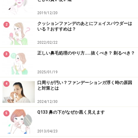
2019/12/20
クッションファンデのあとにフェイスパウダーは
2
いる？おすすめは？
2022/02/22
正しい鼻毛処理のやり方……抜くべき？ 剃るべき？
3
2025/01/19
口周りが汚い？ファンデーションガ浮く時の原因
4
と対策とは
2024/12/30
Q133 鼻の下がなぜか黒く見えます
5
2013/04/23