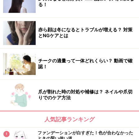
山本浩未さん プロフィール
る！
さまざまなメディアで大人気のヘア＆メイクアップアー
ティスト。取り入れやすいメイクテクが、幅広い年代の
女性に支持される秘密。
赤ら顔は冬になるとトラブルが増える？ 対策
とNGケアとは
・
公式Twitterはこちら>>
・
公式Facebookはこちら>>
チークの適量って一体どれくらい？ 動画で確
認！
※記事内容は執筆時点のものです。最新の内容をご確認くださ
い。
※個人の体質、また、誤った方法による実践に起因して肌荒れや
不調を引き起こす場合があります。実践の際には、必ず自身の体
質及び健康状態を十分に考慮し、正しい方法で行ってください。
爪が割れた時の対処や補修は？ ネイルや爪切
また、全ての方への有効性を保証するものではありません。
りでのケア方法
人気記事ランキング
ファンデーションが白すぎた！色が合わなかった
1
ときの賢い使い道