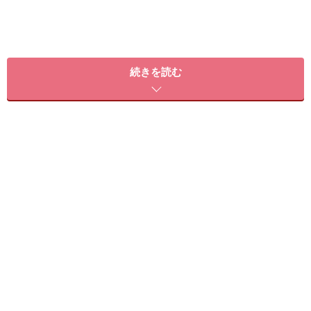
続きを読む
口周りのファンデ浮きが気になる
口元が粉っぽくなってしまうのは、主に乾燥によって肌
のターンオーバーが滞っているのが原因でしょう。ちな
みにみなさんはそういう場合、まずクリームを塗ってい
ませんか？もちろん、間違いではないのですが、たぶん
クリームを塗ってもなかなか改善されないはず。皮膚の
いちばん上の表皮が、めくれあがったまま剥がれずにい
るからなのですね。