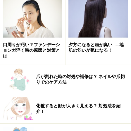
口周りが汚い？ファンデーシ
夕方になると頭が臭い……地
室内が乾燥している場合はすぐコットンが乾燥してしま
ョンガ浮く時の原因と対策と
肌の匂いが気になる！
うので、乾いたら化粧水を足して10～15分。その後、保
は
湿効果の高いクリームを塗りましょう。夜のお手入れで
はたっぷりと。その上からマスクをしておくとさらに保
爪が割れた時の対処や補修は？ ネイルや爪切
湿効果が高まります。朝の場合は、メイク前なので薄く
りでのケア方法
塗っておきましょう。
そしてメイク。ファンデーションはリキッドかクリーム
化粧すると顔が大きく見える？ 対処法を紹
介！
にし、仕上げのパウダーはなしにしましょう。パウダー
ファンデーションやフェイスパウダーなどの粉モノは、
乾燥すると浮きやすいのでさけてくださいね。これでも