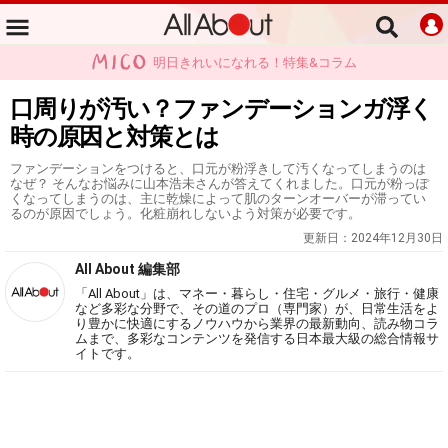
明日きれいになれる！特集&コラム
口周りが汚い？ファンデーションガ浮く
時の原因と対策とは
ファンデーションをつけると、口元が粉浮きして汚くなってしまうのは
なぜ？ そんなお悩みに山本浩未さんが答えてくれました。口元が粉っぽ
くなってしまうのは、主に乾燥によって肌のターンオーバーが滞ってい
るのが原因でしょう。化粧崩れしないよう対策が必要です。
更新日：
2024年12月30日
All About 編集部
「All About」は、マネー・暮らし・住宅・グルメ・旅行・健康
など多彩な分野で、その道のプロ（専門家）が、日常生活をよ
り豊かに快適にするノウハウから業界の最新動向、読み物コラ
ムまで、多彩なコンテンツを発信する日本最大級の総合情報サ
イトです。