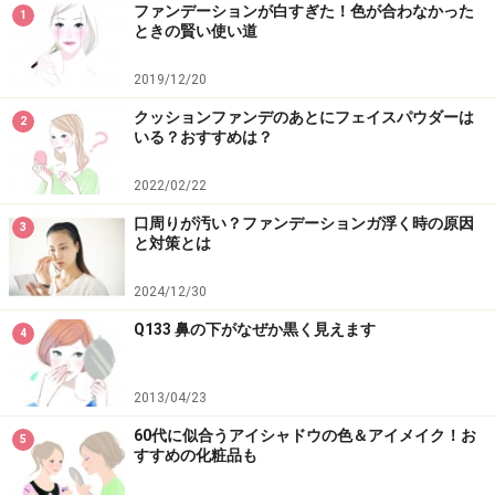
ファンデーションが白すぎた！色が合わなかった
1
ときの賢い使い道
2019/12/20
クッションファンデのあとにフェイスパウダーは
2
いる？おすすめは？
2022/02/22
口周りが汚い？ファンデーションガ浮く時の原因
3
と対策とは
2024/12/30
Q133 鼻の下がなぜか黒く見えます
4
2013/04/23
60代に似合うアイシャドウの色＆アイメイク！お
5
すすめの化粧品も