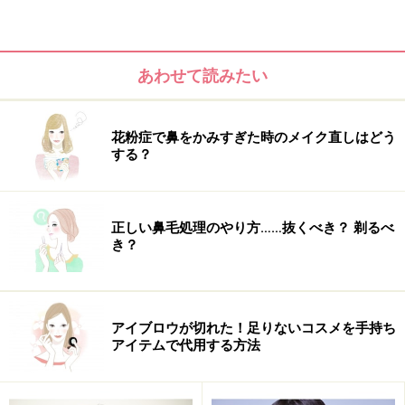
だから、まず角質ケアをしましょう。簡単なのは、余分
な角質を取るふき取りローションを使うこと。洗顔後、
あわせて読みたい
コットンにローションを含ませ、口元を軽くふくよう
に。これで下準備OKです。そしてその後に、保湿です。
花粉症で鼻をかみすぎた時のメイク直しはどう
今度はうるおいを与えるタイプの化粧水をコットンにた
する？
っぷり含ませます。さっと肌につけた後、コットンを2
～3枚にはぎ、口のまわりにペタペタ貼ってコットンパ
ックをします。
正しい鼻毛処理のやり方……抜くべき？ 剃るべ
き？
アイブロウが切れた！足りないコスメを手持ち
アイテムで代用する方法