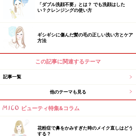
「ダブル洗顔不要」とは？ でも洗顔はした
日中、粉っぽくなったり、お化粧が浮いてきてしまう場
い？クレンジングの使い方
合は、メイクの上から保湿クリームを薄くつけてくださ
い。指先に少量取り、粉っぽいところに軽くトントンと
ケバだちを押さえるようになじませて。化粧崩れをしな
ギシギシに傷んだ髪の毛の正しい洗い方とケア
いよう、“トントン”がコツですよ。
方法
この記事に関連するテーマ
山本さんのおすすめアイテム
記事一覧
他のテーマも見る
角質細胞にアプローチして乾燥から守るレスキュークリ
ーム
ビューティ特集&コラム
外部の刺激から肌を守り、たっぷりの保湿成分をギュッ
と濃縮、もっちり潤い肌へ。「これからの季節、花粉で
花粉症で鼻をかみすぎた時のメイク直しはどう
鼻をかみ過ぎて赤くなったりカサカサした鼻の乾燥にも
する？