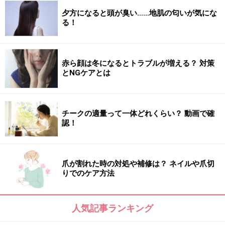
がおすすめ？
夕方になると頭が臭い……地肌の匂いが気にな
る！
クッションファンデーションのパフは毎日洗うべき？
クッションファンデのあとにフェイスパウダーはいる？
おすすめは？
赤ら顔は冬になるとトラブルが増える？ 対策
とNGケアとは
クッションファンデがよれない方法！崩れる＆テカるメ
イク悩みを解決
ファンデが溜まりやすい目尻のシワのメイク直しのコツ
チークの適量って一体どれくらい？ 動画で確
認！
※記事内容は執筆時点のものです。最新の内容をご確認くださ
い。
※個人の体質、また、誤った方法による実践に起因して肌荒れや
爪が割れた時の対処や補修は？ ネイルや爪切
不調を引き起こす場合があります。実践の際には、必ず自身の体
りでのケア方法
質及び健康状態を十分に考慮し、正しい方法で行ってください。
また、全ての方への有効性を保証するものではありません。
人気記事ランキング