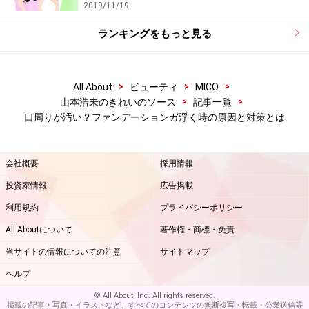
2019/11/19
ランキングをもっと見る
>
>
>
All About
ビューティ
MICO
>
>
山本浩未のきれいのソース
記事一覧
口周りが汚い？ファンデーションガ浮く時の原因と対策とは
会社概要
採用情報
投資家情報
広告掲載
利用規約
プライバシーポリシー
All Aboutについて
著作権・商標・免責
当サイトの情報についての注意
サイトマップ
ヘルプ
© All About, Inc. All rights reserved.
掲載の記事・写真・イラストなど、すべてのコンテンツの無断複写・転載・公衆送信等