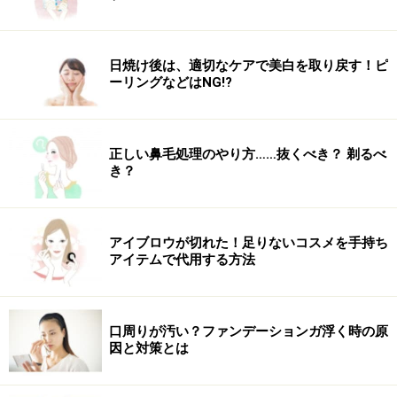
いいですよ」（山本さん）モイスティシモ クリーム 30
ｇ／7700円／ポーラ
日焼け後は、適切なケアで美白を取り戻す！ピ
ーリングなどはNG!?
正しい鼻毛処理のやり方……抜くべき？ 剃るべ
き？
山本浩未さん プロフィール
さまざまなメディアで大人気のヘア＆メイクアップアー
ティスト。取り入れやすいメイクテクが、幅広い年代の
アイブロウが切れた！足りないコスメを手持ち
女性に支持される秘密。
アイテムで代用する方法
・
公式Xはこちら>>
・
公式Facebookはこちら>>
口周りが汚い？ファンデーションガ浮く時の原
因と対策とは
【関連記事】
ファンデーションの塗り方！手・スポンジ・ブラシどれ