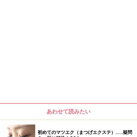
気持ち濃い目に作った方がバランスがとれますよ。
今回は誰でも使いやすいゴールド系2色で仕上げまし
た。
【STEP2】 目のキワを中心に、ブラックのシャドウを入
れてゴールドとの境目をぼかした後、リキッドアイライ
ナーを使用。こちらも、付け睫毛をつける事を考慮し
て、気持ち太めに仕上げておきます。
あわせて読みたい
初めてのマツエク（まつげエクステ）……疑問