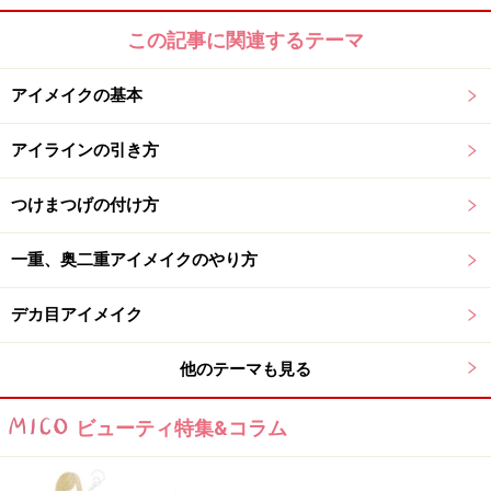
非常に大切になってきます。若干濃いかな？という位に
この記事に関連するテーマ
作っておいて、後はリップなどを控え目な色を使って全
体バランスを整えてあげれば派手になりすぎず仕上げる
アイメイクの基本
ことが出来ますよ。
アイラインの引き方
※記事内容は執筆時点のものです。最新の内容をご確認くださ
い。
※個人の体質、また、誤った方法による実践に起因して肌荒れや
つけまつげの付け方
不調を引き起こす場合があります。実践の際には、必ず自身の体
質及び健康状態を十分に考慮し、正しい方法で行ってください。
また、全ての方への有効性を保証するものではありません。
一重、奥二重アイメイクのやり方
デカ目アイメイク
【編集部おすすめの購入サイト】
他のテーマも見る
Amazonで人気のアイメイク用品をチェック！
ビューティ特集&コラム
楽天市場で人気のアイメイク用品をチェック！