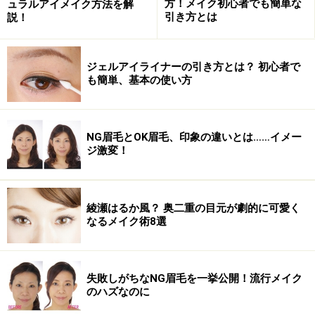
方！メイク初心者でも簡単な
ュラルアイメイク方法を解
引き方とは
説！
ジェルアイライナーの引き方とは？ 初心者で
も簡単、基本の使い方
NG眉毛とOK眉毛、印象の違いとは……イメー
ジ激変！
綾瀬はるか風？ 奥二重の目元が劇的に可愛く
なるメイク術8選
失敗しがちなNG眉毛を一挙公開！流行メイク
のハズなのに
いかがでしたか？付け睫毛を使う時には、アイメイクが