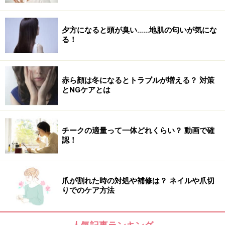
夕方になると頭が臭い……地肌の匂いが気にな
る！
赤ら顔は冬になるとトラブルが増える？ 対策
とNGケアとは
チークの適量って一体どれくらい？ 動画で確
認！
爪が割れた時の対処や補修は？ ネイルや爪切
りでのケア方法