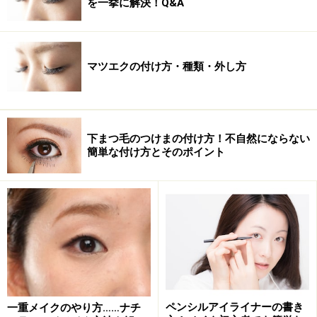
を一挙に解決！Q&A
【STEP3】 次は下まぶた。上まぶたがへヴィーなのに、
マツエクの付け方・種類・外し方
下まぶたに何もしないで仕上げると、これもまた部分的
に浮いて見えてしまいます。細めの筆orチップで、ブラ
ックのアイシャドウなどを睫毛のキワに引いて、目の下
にもきちんとアイメイクしてあげましょう。
下まつ毛のつけまの付け方！不自然にならない
簡単な付け方とそのポイント
あとは仕上げにつけ睫毛を付けて下睫毛には、しっかり
マスカラを付けて上げればOK！仕上がりはこんな感じ
に。
ペンシルアイライナーの書き
一重メイクのやり方……ナチ