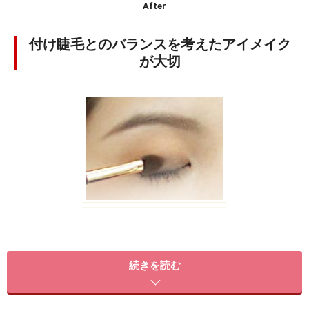
After
付け睫毛とのバランスを考えたアイメイク
が大切
【STEP1】 まずはアイシャドウ。何色を使うにしても、
必ずグラデーションアイメイクで目のキワに行くにした
続きを読む
がって色を重たく仕上げていくのがポイント。付け睫毛
を付けたときに、何だか睫毛だけが際立ち過ぎて浮いて
見えるという方は、アイシャドウが薄すぎるのが原因。