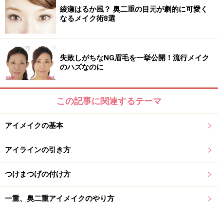
綾瀬はるか風？ 奥二重の目元が劇的に可愛く
なるメイク術8選
3. つけまつげを目のサイズにカットする
失敗しがちなNG眉毛を一挙公開！流行メイク
のハズなのに
あなたの目のサイズに合わせて！
目の上にのせて、自分の目のサイズに合うように長さを
この記事に関連するテーマ
あわせ、余分な部分をカットします。
この時、眉用のはさみを使うと便利！
アイメイクの基本
アイラインの引き方
※記事内容は執筆時点のものです。最新の内容をご確認くださ
い。
つけまつげの付け方
※個人の体質、また、誤った方法による実践に起因して肌荒れや
不調を引き起こす場合があります。実践の際には、必ず自身の体
質及び健康状態を十分に考慮し、正しい方法で行ってください。
一重、奥二重アイメイクのやり方
また、全ての方への有効性を保証するものではありません。