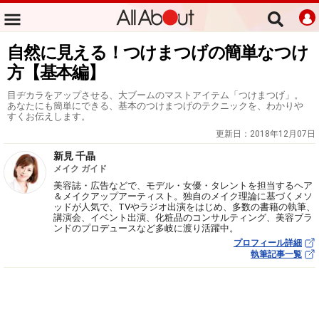
自然に見える！つけまつげの簡単なつけ
方【基本編】
目ヂカラをアップさせる、大ブームのマストアイテム「つけまつげ」。
あなたにも簡単にできる、基本のつけまつげのテクニックを、わかりや
すくお伝えします。
更新日：
2018年12月07日
新見 千晶
メイク ガイド
美容誌・広告などで、モデル・女優・タレントを担当するヘア
＆メイクアップアーティスト。独自のメイク理論に基づくメソ
ッドが人気で、TVやラジオ出演をはじめ、多数の書籍の執筆、
講演会、イベント出演、化粧品のコンサルティング、美容ブラ
ンドのプロデュースなど多岐に渡り活躍中。
プロフィール詳細
執筆記事一覧