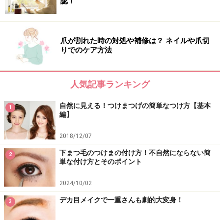
認！
爪が割れた時の対処や補修は？ ネイルや爪切
りでのケア方法
人気記事ランキング
自然に見える！つけまつげの簡単なつけ方【基本
1
編】
2018/12/07
下まつ毛のつけまの付け方！不自然にならない簡
2
単な付け方とそのポイント
2024/10/02
デカ目メイクで一重さんも劇的大変身！
3