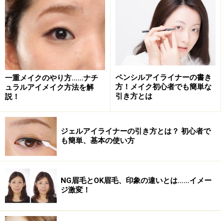
2. 自然な仕上がり！つけまつげはつける前
に柔らかく曲げる
ペンシルアイライナーの書き
一重メイクのやり方……ナチ
方！メイク初心者でも簡単な
ュラルアイメイク方法を解
ナチュラルタイプをセレクト！
引き方とは
説！
今回使用するつけまつげは、クロスしていないナチュラ
ルタイプ。自然な雰囲気に仕上がります。
ジェルアイライナーの引き方とは？ 初心者で
も簡単、基本の使い方
やさしく取り扱うように！
NG眉毛とOK眉毛、印象の違いとは……イメー
ジ激変！
つけまつげを容器から取り出したら、まぶたのカーブに
フィットするように、両端を持ってかるく曲げます。