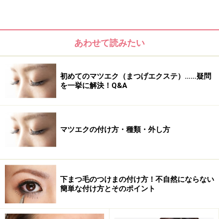
あわせて読みたい
初めてのマツエク（まつげエクステ）……疑問
を一挙に解決！Q&A
マツエクの付け方・種類・外し方
1.囲み目のアイメークを行う
下まつ毛のつけまの付け方！不自然にならない
つけまつげを自然に見せるためには、しっかりと仕上げ
簡単な付け方とそのポイント
られたアイメークがマスト。前回ご紹介した
「オフィス
対応！大人の囲み目」
をぜひご覧ください。