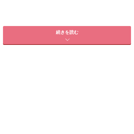
つけまつげで華麗に印象チェンジ！
続きを読む
前回の
「目ヂカラ特集 Vol.1 オフィス対応、大人の囲み
目」
に続き、今回は印象的なデカ目のマストアイテム
「簡単！つけまつげテクニック（基本編）」をご紹介し
ます。
つけまつげは、目力をアップさせるのに効果的なマスト
アイテム！ さまざまなタイプのものが売られています
が、「自然に仕上がるのかな？」「難しそう！」と、ト
ライできずにいる方も多いはず。そこで、基本的なつけ
まつげのつけ方やコツをわかりやすくレクチャーします
ので、ぜひ試してみてください！ 一度つけたら、その効
果にびっくりしますよ。