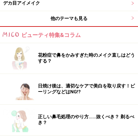
デカ目アイメイク
次のページへ
1
/
3
他のテーマも見る
ビューティ特集&コラム
花粉症で鼻をかみすぎた時のメイク直しはどう
する？
日焼け後は、適切なケアで美白を取り戻す！ピ
ーリングなどはNG!?
正しい鼻毛処理のやり方……抜くべき？ 剃るべ
き？