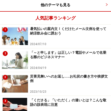
リンク： 2月の挨拶 例文（書き出し・文頭）メール｜手紙｜時候の挨拶
他のテーマも見る
人気記事ランキング
2月の結び例文
暑気払いの案内文！くだけたメール文例を使って
1
納涼飲み会に誘おう
2月にお手紙やメールを送る際に使える季節にあった書
き出しや結びの例文が紹介されています。
2024/07/10
改まった手紙、親しい人への手紙と書き方のバリエーシ
「～と申します」は正しい？電話やメールで名乗
2
ョンも豊富です。
る際のビジネスマナー
リンク： 結びの挨拶（2月・如月） | 手紙の書き方大事典
2024/04/19
災害見舞いへのお返し……お礼状の書き方や挨拶文
3
例
2023/10/23
「くださる」「いただく」の違いとは？こんな敬
4
語の誤表現に注意