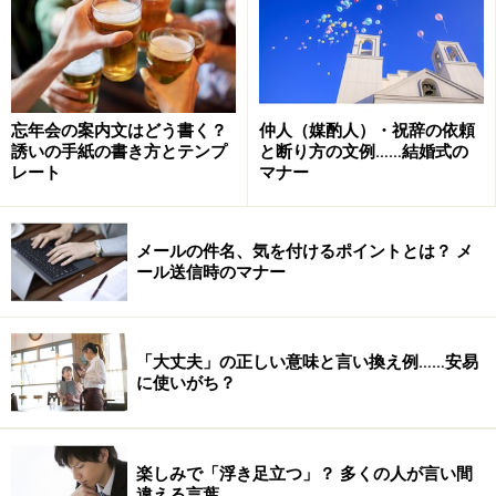
１月の書き出し例文
忘年会の案内文はどう書く？
仲人（媒酌人）・祝辞の依頼
1月に手紙やメールを送る場合に役立つ、書き出しの例
誘いの手紙の書き方とテンプ
と断り方の文例……結婚式の
文がご紹介します。例文の量が多いので、参考になる書
レート
マナー
き出しが見つかるはずです。
リンク： １月の書き出し例文:お礼状、案内状、手紙の書き方と例文
メールの件名、気を付けるポイントとは？ メ
ール送信時のマナー
1月の結び例文
「大丈夫」の正しい意味と言い換え例……安易
1月の挨拶における結びの例文をご紹介します。1月は新
に使いがち？
年を迎える月ということもあり、使用頻度も高そうで
す。
リンク： 1月の挨拶 例文（結び・文末）メール｜手紙｜結びの挨拶
楽しみで「浮き足立つ」？ 多くの人が言い間
違える言葉