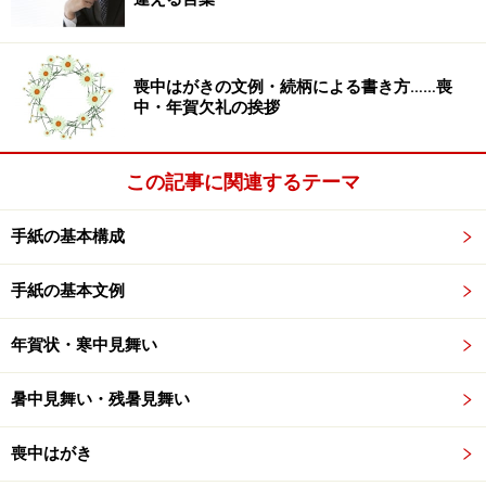
喪中はがきの文例・続柄による書き方……喪
中・年賀欠礼の挨拶
この記事に関連するテーマ
手紙の基本構成
手紙の基本文例
年賀状・寒中見舞い
2月の書き出し例文
暑中見舞い・残暑見舞い
2月にお手紙を書く際に、ぜひ参考にして頂きたい書き
出しの例文です。改まった文面、親しい人への文面と2
喪中はがき
種類を紹介しています。