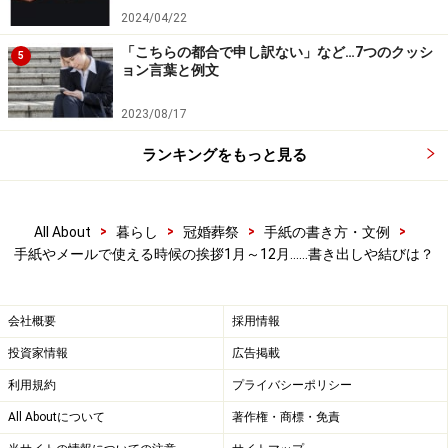
2024/04/22
「こちらの都合で申し訳ない」など…7つのクッシ
5
ョン言葉と例文
2023/08/17
ランキングをもっと見る
3月の書き出し・結び例文
3月の書き出しと結びが紹介されています。3月は年度末
ということもあり、手紙やメールを書く機会が増えるの
>
>
>
>
All About
暮らし
冠婚葬祭
手紙の書き方・文例
手紙やメールで使える時候の挨拶1月～12月……書き出しや結びは？
で、ぜひチェックしておきましょう！
リンク： 時候の挨拶/季節の挨拶/挨拶文/季語-書き出しと結び[2015版]
会社概要
採用情報
投資家情報
広告掲載
4月の書き出し・結び例文
利用規約
プライバシーポリシー
4月の挨拶文について書き出しと結び、それぞれが紹介
All Aboutについて
著作権・商標・免責
されています。新年度を迎えるにあたり、改まった挨拶