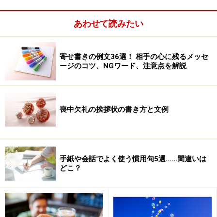
あわせて読みたい
寄せ書きの例文36選！ 相手の心に残るメッセ
12月の書き出し・結び例文
ージのコツ、NGワード、注意点を解説
喪中欠礼の挨拶状の書き方と文例
時候の挨拶とは？
手紙の中で必要になる「時候の挨拶」について、わかり
やすく解説しています。覚えておいて損はありませんの
手紙や会話でよく使う慣用句5選……間違いは
どこ？
で、ぜひ目を通しておきましょう。
リンク： 時候の挨拶の言葉 [手紙の書き方・文例] All About
執筆ガイド 井上 明美