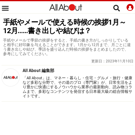
手紙やメールで使える時候の挨拶1月～
12月……書き出しや結びは？
手紙やメールで季節の挨拶をすると、手紙の書き方がしっかりしている
と相手に好印象を与えることができます。1月から12月まで、月ごとに違
う書き出しや結び、季語を盛り込んだ時候の挨拶をまとめましたので、
参考にしてみてください。
更新日：
2023年11月10日
All About 編集部
「All About」は、マネー・暮らし・住宅・グルメ・旅行・健康
など多彩な分野で、その道のプロ（専門家）が、日常生活をよ
り豊かに快適にするノウハウから業界の最新動向、読み物コラ
ムまで、多彩なコンテンツを発信する日本最大級の総合情報サ
イトです。