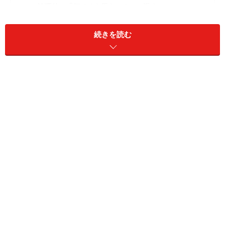
3.論理的に「何でそう思うの？」と返す
4.完璧主義からくる自虐には「そのままで良い」という
続きを読む
認識を
5.自分が「破滅型人間」にはまりやすいタイプなら、距
離を置く
1.とりあえず「そんなことないですよ～」