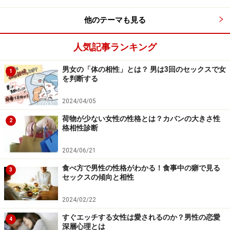
他のテーマも見る
4.完璧主義からくる自虐には「そのままで
良い」という認識を
人気記事ランキング
男女の「体の相性」とは？ 男は3回のセックスで女
1
を判断する
「ありのままでいい」という認識
2024/04/05
完璧主義の人は、理想と現実を比較して「ありのままの
自分じゃダメだ」と思いがち。もっと「ありのままでい
荷物が少ない女性の性格とは？カバンの大きさ性
2
格相性診断
いよ」という認識を持たせてあげることで、ネガティブ
な思考を断ち切ってあげることができるかも。
2024/06/21
リンク： 「ガンバリ屋さん」の心を駆り立てる5つの言葉 [ストレス] All About
食べ方で男性の性格がわかる！食事中の癖で見る
3
セックスの傾向と相性
執筆ガイド 大美賀 直子
2024/02/22
すぐエッチする女性は愛されるのか？男性の恋愛
4
深層心理とは