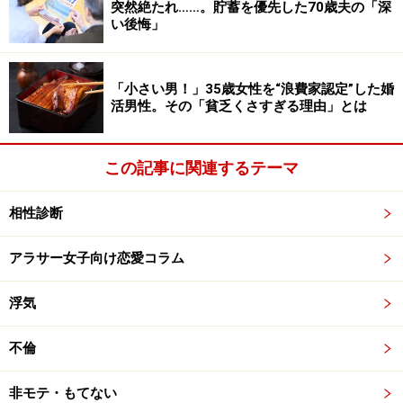
突然絶たれ……。貯蓄を優先した70歳夫の「深
いるのかも？ 安易に同調せず「論理的に返す」というこ
い後悔」
とを行うと、悪い流れを断ち切ることができます。
リンク： 不毛な会話をグルグル繰り返す人の「ゲーム」の罠 [ストレス] All About
「小さい男！」35歳女性を“浪費家認定”した婚
執筆ガイド 大美賀 直子
活男性。その「貧乏くさすぎる理由」とは
この記事に関連するテーマ
相性診断
アラサー女子向け恋愛コラム
浮気
不倫
非モテ・もてない