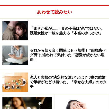
あわせて読みたい
「まさか私が……」妻の不倫は“恋”ではない。
既婚女性が一線を越える「本当のきっかけ」
「そんなことないですよ～」と軽く否定
ゼロから知り合う関係はもう無理！ “距離感バ
女性が自虐ネタを言う時はだいたい否定して欲しい時。
グ男”に追われて気付いた「恋愛が続かない理
そんなときはとりあえず「そんなことないですよ～」と
由」
軽く否定しておけば、マイナス評価にはならないはず。
【ページ停止】
恋人と夫婦の“決定的な違い”とは？ 3度の結婚
リンク： 話題の転換 - All About Good Answers
で筆者がたどり着いた、「幸せな夫婦」のカタ
チ
2.具体的な「ほめエピソード」を話す