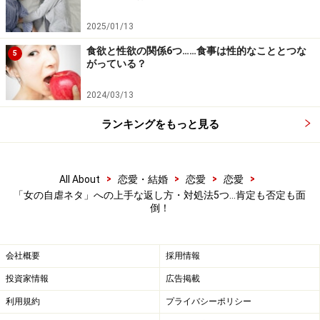
5.自分が「破滅型人間」にはまりやすいタ
イプなら、距離を置く
2025/01/13
食欲と性欲の関係6つ……食事は性的なこととつな
5
がっている？
距離を置く
2024/03/13
「自己否定発言が多い」という特徴のある“破滅型人
ランキングをもっと見る
間”にはまりやすいタイプの人がいます。あなたがもしそ
のタイプなら、一緒に破滅への道を歩む前に身を引いた
>
>
>
>
All About
恋愛・結婚
恋愛
恋愛
ほうがいいかも……。
「女の自虐ネタ」への上手な返し方・対処法5つ…肯定も否定も面
リンク： もう、足を引っ張られない！ “破滅型人間”の見分け方 [離婚] All About
倒！
執筆ガイド 岡野 あつこ
会社概要
採用情報
投資家情報
広告掲載
利用規約
プライバシーポリシー
【関連記事】