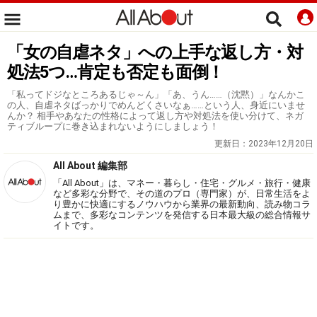
「女の自虐ネタ」への上手な返し方・対
処法5つ…肯定も否定も面倒！
「私ってドジなところあるじゃ～ん」「あ、うん……（沈黙）」なんかこ
の人、自虐ネタばっかりでめんどくさいなぁ……という人、身近にいませ
んか？ 相手やあなたの性格によって返し方や対処法を使い分けて、ネガ
ティブループに巻き込まれないようにしましょう！
更新日：
2023年12月20日
All About 編集部
「All About」は、マネー・暮らし・住宅・グルメ・旅行・健康
など多彩な分野で、その道のプロ（専門家）が、日常生活をよ
り豊かに快適にするノウハウから業界の最新動向、読み物コラ
ムまで、多彩なコンテンツを発信する日本最大級の総合情報サ
イトです。