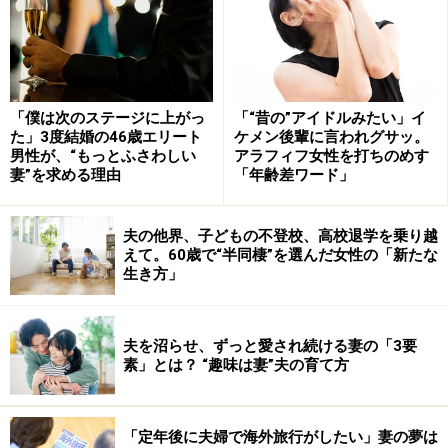
具体的な「ほめエピソード」を話す
自虐タイプの人は、自分で下している低評価を覆す「ほ
めエピソード」があると喜びます。そう、ポイントはた
「僕は次のステージに上がっ
「“昔の”アイドルみたい」イ
た」3度結婚の46歳エリート
ケメン後輩に言われグサッ。
だ褒めるのではなく、具体的に褒めること。コツをおさ
男性が、“もっとふさわしい
アラフィフ女性を打ちのめす
えて褒めてあげれば、自虐話も早めに封じ込めるはず！
妻”を求める理由
「年齢差ワード」
リンク： 落ち込んだ人を楽にする励まし方 [話し方・伝え方] All About
夫の他界、子どもの不登校、高校退学を乗り越
えて。60歳で“半同棲”を選んだ女性の「新たな
生き方」
3.論理的に「何でそう思うの？」と返す
夫を沼らせ、ずっと愛され続ける妻の「3要
素」とは？ “趣味は妻”夫の育て方
「何でそう思うの？」と返す
「この人いつもネガティブな話題ばかりだなぁ」と思っ
「定年後に夫婦で海外旅行がしたい」妻の夢は
たら、それは相手の会話の「ゲーム」のワナにハマって