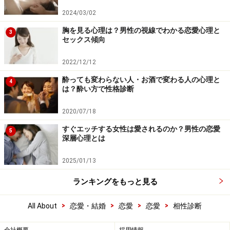
2024/03/02
胸を見る心理は？男性の視線でわかる恋愛心理と
3
セックス傾向
2022/12/12
酔っても変わらない人・お酒で変わる人の心理と
4
は？酔い方で性格診断
2020/07/18
すぐエッチする女性は愛されるのか？男性の恋愛
5
深層心理とは
2025/01/13
ランキングをもっと見る
>
>
>
>
All About
恋愛・結婚
恋愛
恋愛
相性診断