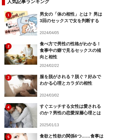
人気記事ランキング
男女の「体の相性」とは？ 男は
1
3回のセックスで女を判断する
2024/04/05
食べ方で男性の性格がわかる！
2
食事中の癖で見るセックスの傾
向と相性
2024/02/22
服を脱がされる？脱ぐ？好みで
3
わかる心理とカラダの相性
2024/03/02
すぐエッチする女性は愛される
4
のか？男性の恋愛深層心理とは
2025/01/13
食欲と性欲の関係6つ……食事は
5