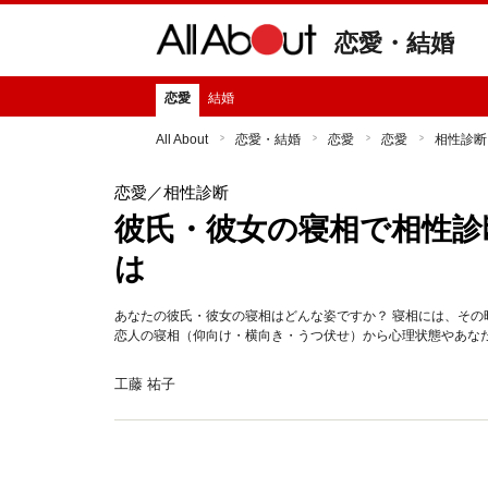
恋愛・結婚
恋愛
結婚
All About
恋愛・結婚
恋愛
恋愛
相性診断
恋愛
／相性診断
彼氏・彼女の寝相で相性診
は
あなたの彼氏・彼女の寝相はどんな姿ですか？ 寝相には、そ
恋人の寝相（仰向け・横向き・うつ伏せ）から心理状態やあな
工藤 祐子