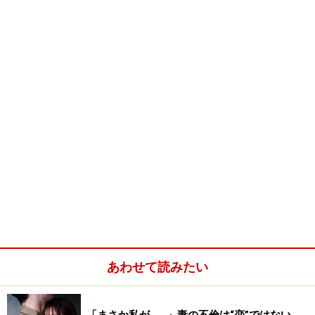
気質―その恋愛傾向と相性分析
」といった記事をアップ
してきました。そこで今回は、下に弟や妹がいる長子の
気質について分析します。
■責任感があって甘えベタ
長子は小さい頃から幼い弟や妹に兄や姉として接してき
た分、人に対して寛容で落ち着きがあり、親切で思いや
りがあるのが長所です。
しかし、親に「お兄ちゃんなんだから」「お姉ちゃんな
んだから」と言って叱られたり、弟や妹の面倒を見るよ
うに教育されるため、「下の子の面倒を見なければ」
「自分がしっかりしなければ」という義務や責任を負わ
されて育ちます。その影響で、長子の男性（兄）は指導
あわせて読みたい
的で威張りたがり、長子の女性（姉）は面倒見が良くお
せっかいやきという性格にもなりやすいようです。
「まさか私が……」妻の不倫は“恋”ではない。