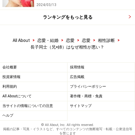
2024/03/13
うとする傾向があります。男性は男性で指導的で威張り
たがり、女性は面倒見が良くおせっかいなため、その力
ランキングをもっと見る
関係のバランスがうまく取れないことが多いのです。
>
>
>
>
>
All About
恋愛・結婚
恋愛
恋愛
相性診断
この場合、どちらかが相手に主導権を譲る必要がありま
長子同士（兄×姉）はなぜ相性が悪い？
す。何については彼に従い、何については彼女に権限を
与えるなど、ある程度役割分担をすることで衝突は防げ
るでしょう。なお、長子同士でも年齢差が離れている場
会社概要
採用情報
合は、そこらへんのバランスの取り方がうまくいくこと
投資家情報
広告掲載
が多いようです。
利用規約
プライバシーポリシー
All Aboutについて
著作権・商標・免責
3．甘えのない男女関係は潤いに
欠ける!?
当サイトの情報についての注意
サイトマップ
兄や姉として、弟や妹のように甘えてくる存在を可愛い
ヘルプ
と思う長子は、互いに甘えベタな相手に対して、可愛げ
© All About, Inc. All rights reserved.
がないと思ってしまうものです。とくに恋人同士で甘え
掲載の記事・写真・イラストなど、すべてのコンテンツの無断複写・転載・公衆送信等
を禁じます
ない関係というのは、互いに隙を見せないという点で、