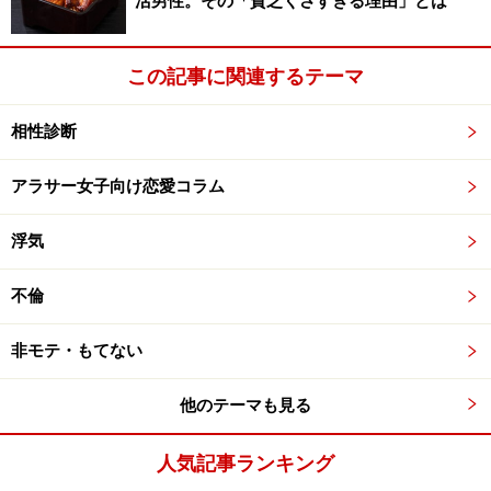
活男性。その「貧乏くさすぎる理由」とは
度決めたことに関しては人のアドバイスにも耳を貸さな
いところがあります。
この記事に関連するテーマ
じつはこの長子、末っ子やひとりっ子とは相性がいいの
相性診断
ですが、長子同士は一般的に相性が悪いといわれていま
す。続いて長子同士の相性が悪い理由と、相性を改善す
アラサー女子向け恋愛コラム
るためのポイントについて、解説していきましょう。
浮気
長子同士の相性を改善するための3つのポイ
不倫
ント
非モテ・もてない
他のテーマも見る
長子同士のカップルの相性が悪いと言われる原因は？
1.互いに慎重過ぎるため、交際が発展しづらい
人気記事ランキング
長子同士は互いに慎重で手堅い行動をとる傾向があるた