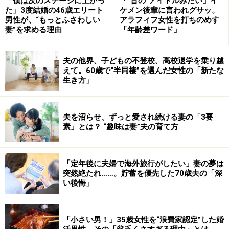
「僕は次のステージに上がっ
「“昔の”アイドルみたい」イ
ようです。母親に対して甘え上手な弟や妹を妬みつつ、
た」3度結婚の46歳エリート
ケメン後輩に言われグサッ。
寂しさに耐えて大人になるため、人に甘えないことに対
男性が、“もっとふさわしい
アラフィフ女性を打ちのめす
妻”を求める理由
「年齢差ワード」
する忍耐強さも備えています。
夫の他界、子どもの不登校、高校退学を乗り越
■慎重で意志が強く、理想に対するこだわりも強い
えて。60歳で“半同棲”を選んだ女性の「新たな
長子は親にとって言うまでもなく、初めての子どもで
生き方」
す。第2子に比べると、親の期待は大きく、子育てにも
緊張感があります。その結果、長子は慎重で思慮深い人
夫を沼らせ、ずっと愛され続ける妻の「3要
間に育ちます。楽天的で自由奔放なのは末っ子に見られ
素」とは？ “趣味は妻”夫の育て方
る性格で、長子は自分を抑圧し、控えめで意志が強い性
格になりがちです。
「定年後に夫婦で海外旅行がしたい」妻の夢は
突然絶たれ……。貯蓄を優先した70歳夫の「深
家を継ぐなど、長子は家族の期待を背負っていることも
い後悔」
多いため、手堅く堅実な生き方を良しとする真面目な性
格にもなりやすいでしょう。自分の理想に対するこだわ
「小さい男！」35歳女性を“浪費家認定”した婚
りが強く、人から指図されることを好みませんから、一