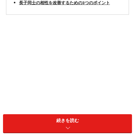
長子同士の相性を改善するための3つのポイント
これまで、兄弟姉妹の構成と本人の性格形成には大いに
続きを読む
関連性があるということで、「
末っ子気質の性格や特
徴……恋愛傾向、相性がいいタイプは？
」や「
ひとりっ子