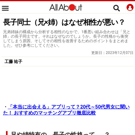
長子同士（兄×姉）はなぜ相性が悪い？
兄弟姉妹の構成から分析する相性のなかで、1番悪い組み合わせは「兄と
姉」の長子同士です。それはなぜなのでしょうか。長子の性格から衝突
してしまう原因、そしてその相性を改善するためのポイントをまとめま
した。ぜひ参考にしてください。
更新日：
2023年12月07日
工藤 祐子
・
「本当に出会える」アプリって？20代～50代男女に聞い
た！ おすすめのマッチングアプリ徹底比較
兄や姉特有の、長子の性格って……？