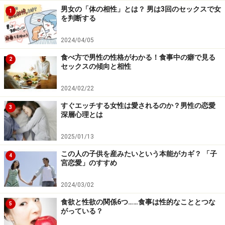
男女の「体の相性」とは？ 男は3回のセックスで女
1
め、勢いで恋愛や結婚などの行動に出ることが少ないと
を判断する
いえます。しかし、恋愛も結婚も、かなりの割合で勢い
2024/04/05
が必要なもの。そのため、長子同士の交際は発展しづら
い、あるいは発展に時間がかかるといえます。
食べ方で男性の性格がわかる！食事中の癖で見る
2
セックスの傾向と相性
とくに結婚までにかかる期間は長くなりがちで、長過ぎ
2024/02/22
る春を待てずに別れてしまうことも多いのがこのカップ
すぐエッチする女性は愛されるのか？男性の恋愛
3
ル。慎重なことは悪いことではありませんし、確かに結
深層心理とは
婚は軽率に行なうべきではありません。しかし、長子同
2025/01/13
士のカップルの場合は、交際において少し冒険心を持っ
この人の子供を産みたいという本能がカギ？ 「子
てみるとか、衝動や気持ちの高まりに素直に従うこと
4
宮恋愛」のすすめ
も、時には必要でしょう。
2024/03/02
2．威張りたがりとおせっかいやき、その力関係をどう
食欲と性欲の関係6つ……食事は性的なこととつな
5
するか？
がっている？
長子同士のカップルは、互いに相手に干渉し、支配しよ