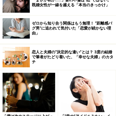
既婚女性が一線を越える「本当のきっかけ」
ゼロから知り合う関係はもう無理！ “距離感バ
グ男”に追われて気付いた「恋愛が続かない理
由」
恋人と夫婦の“決定的な違い”とは？ 3度の結婚
で筆者がたどり着いた、「幸せな夫婦」のカタ
チ
こうした責任感の強い長子は、男性も女性も得てして
「甘えベタ」。本当は甘えたいと思っていても、男性は
「自分がしっかりしなければ」というプライドが高いで
すし、女性もどう甘えたらいいのかわからない人が多い