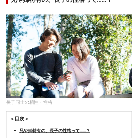
長子同士の相性・性格
＜目次＞
兄や姉特有の、長子の性格って……？