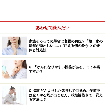
じ、後悔してしまうこともあります。
「推し活あるある」？ 現実の恋愛チャンス
あわせて読みたい
を失ってしまうケース
それだけではありません。推し活にあまりに夢中になり
家族そろっての帰省は老親の負担？「娘一家の
帰省が煩わしい……」"迎える側の憂うつ"の正
すぎると、「人生の目的」も見失いがちになります。そ
体と対処法
もそも、推しに心がときめくのは、エンターテインメン
トという消費活動の枠の中で、安全に「恋愛気分」を味
わえるからではないでしょうか。
Q. 「がんになりやすい性格がある」って本当
ですか？
Q. 毎朝どんよりした気持ちで目覚め、午前中
は全くやる気が出ません。根性論抜きで、変え
る方法は？