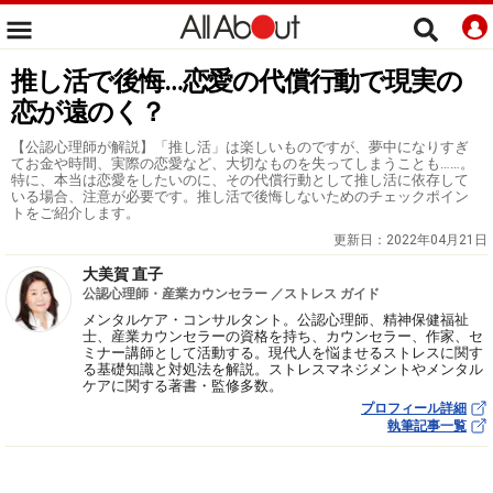
推し活で後悔…恋愛の代償行動で現実の
恋が遠のく？
【公認心理師が解説】「推し活」は楽しいものですが、夢中になりすぎ
てお金や時間、実際の恋愛など、大切なものを失ってしまうことも……。
特に、本当は恋愛をしたいのに、その代償行動として推し活に依存して
いる場合、注意が必要です。推し活で後悔しないためのチェックポイン
トをご紹介します。
更新日：
2022年04月21日
大美賀 直子
公認心理師・産業カウンセラー ／ストレス ガイド
メンタルケア・コンサルタント。公認心理師、精神保健福祉
士、産業カウンセラーの資格を持ち、カウンセラー、作家、セ
ミナー講師として活動する。現代人を悩ませるストレスに関す
る基礎知識と対処法を解説。ストレスマネジメントやメンタル
ケアに関する著書・監修多数。
プロフィール詳細
執筆記事一覧