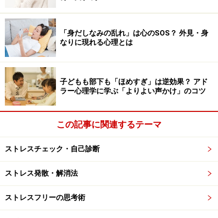
ちに、恋愛のチャンスを取り逃がしている方が少なくあ
りません。
「身だしなみの乱れ」は心のSOS？ 外見・身
なりに現れる心理とは
推し活は恋愛の代償行動。「心の防衛反
応」で依存していないかチェック！
子どもも部下も「ほめすぎ」は逆効果？ アド
カウンセリングでも、何年も熱心に推し活を趣味にして
ラー心理学に学ぶ「よりよい声かけ」のコツ
いた方から、「本当にこれでよかったのか」「もっと有
益なことに時間を使えばよかった」といった声を聞くこ
この記事に関連するテーマ
とがあります。
ストレスチェック・自己診断
推し活に夢中になっている最中は、「恋愛なんか必要な
い！ 推しと応援する仲間さえいれば、じゅうぶんに幸
ストレス発散・解消法
せ」と感じるものですが、その熱意をいつまでも持ち続
ストレスフリーの思考術
けられるわけではありません。推しの状況が変わればフ
ァンでいられなくなることもありますし、推し仲間との