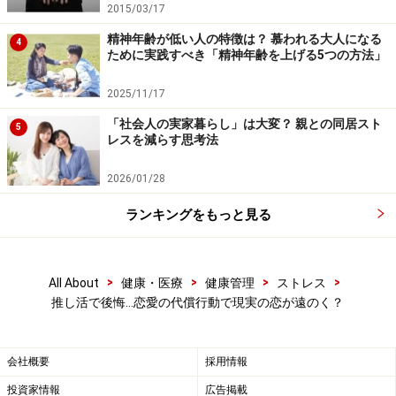
2015/03/17
不安や違和感を見逃さず、自分の本心にも
精神年齢が低い人の特徴は？ 慕われる大人になる
4
ために実践すべき「精神年齢を上げる5つの方法」
向きあおう
2025/11/17
では、恋愛の代償行動としての推し活への依存から抜け
出し、自分の本心に向き合うには、どのように行動した
「社会人の実家暮らし」は大変？ 親との同居スト
5
レスを減らす思考法
らいいのでしょう？
2026/01/28
もし、推し活をしているときに、心のどこかに不安や違
ランキングをもっと見る
和感があるのなら、これらのサインをキャッチして、じ
っくり自分の心と対話をしてみてください。
「楽しいこ
とをしているはずなのに、ふとむなしくなるのはな
>
>
>
>
All About
健康・医療
健康管理
ストレス
ぜ？」「推しのことばかり考えているけど、他のもっと
推し活で後悔…恋愛の代償行動で現実の恋が遠のく？
大切なことに目を向けるのを避けていないだろう
か？」、このように、心に湧く不安や違和感という小さ
会社概要
採用情報
なサインをキャッチしてじっくり考えていると、自分の
投資家情報
広告掲載
本心が少しずつ湧き出してきます。