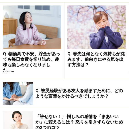
Q. 物価高で不安。貯金があっ
Q. 春先は何となく気持ちが沈
ただし、
推し活で得られるのはあくまでも「恋愛気分」
ても毎日食費を切り詰め、趣
みます。前向きにやる気を出
味も楽しめなくなりまし
す方法は？
であり、現実の恋愛ではありません。現実の生活の中で
た……
パートナーと出会い、傷つきながらも深くかかわりあう
ことで互いを成長させ、新しい人生の創造を試みるの
が、現実の恋愛です。
Q. 被災経験がある友人を励ますために、どの
ような言葉をかけるべきでしょうか？
ですが、推し活に夢中になっている人の中には、心の奥
では「現実の恋愛がしたい」という思いがあるのに、そ
「許せない！」 憎しみの感情を「まあいい
か」に変えるには？ 怒りを引きずらないため
の気持ちに向き合わずに推し活に時間を費やしているう
の2つのコツ