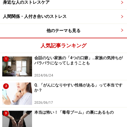
身近な人のストレスケア
交流が薄れていく中で「今までの熱っぽい日々はなんだ
ったのだろう？」と思う日が来るかもしれません。そう
人間関係・人付き合いのストレス
いった将来の可能性にうっすら気づきながらも、日々推
し活に依存してしまうのはなぜなのでしょう？
他のテーマも見る
心理学に「代償行動」という言葉があります。
手に入れ
人気記事ランキング
たいものが自分のものにならないと感じたとき、他のも
会話のない家族の「4つの口癖」…家族の気持ちが
1
ので代償して欲求を紛らわせる心の防衛反応のことで
バラバラになってしまうことも
す。
推し活に夢中になりながらも、心のどこかで満たさ
2024/06/24
れない思いを抱えている場合、それが本当にやりたいこ
と（恋愛）ではなく恋愛の「代償行動」によって自分の
Q. 「がんになりやすい性格がある」って本当です
2
か？
欲求を満たそうとしているから
、ということも考えられ
ます。そのため、「恋愛がしたい」という本心に蓋をし
2026/06/17
て心のどこかで虚しさを感じている、そんなケースが少
本当は怖い！「毒母ブーム」の裏にあるもの
3
なくないように思います。