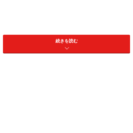
続きを読む
一方で、推し活にハマりすぎることで、大切なものを失
ってしまうこともあります。その最たるものは、「お金
と時間」。夢中になるあまり、推しのライブや舞台、グ
ッズに大金を費やしすぎて生活が不安定になったり、活
動を長く続けた後で「貴重な時間を無駄にしてしまっ
た……」と疲れやあせりを感じたりする人もいるようで
す。
夢中になっているときにはなかなか気づけないものです
が、ふと冷静になると、大切なものを費やし過ぎたと感