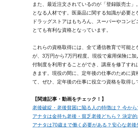
また、最近注文されているのが「登録販売士」
となる人材です。医薬品に関する知識が必要と
ドラッグストアはもちろん、スーパーやコンビ
とても有利な資格となっています。
これらの資格取得には、全て通信教育で可能と
が、3万円から7万円程度。現役で雇用保険に
付制度を利用することができ、講座を修了すれば
きます。現役の間に、定年後の仕事のために資
て、ぜひ、定年後の仕事に役立つ資格を取得し
【関連記事・動画をチェック！】
老後破綻・老後貧困に陥る人の特徴は？ 今から
アナタは金持ち老後・貧乏老後どちら？ 決定的
アナタは70歳まで働く必要がある？安心な老