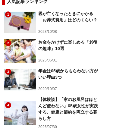
人気記事ランキング
親が亡くなったときにかかる
1
「お葬式費用」はどのくらい？
2023/10/08
お金をかけずに楽しめる「老後
2
の趣味」10選
2025/06/01
年金は65歳からもらわない方が
3
いい理由3つ
2020/10/07
【体験談】「家のお風呂はほと
4
んど使わない」65歳女性が実践
する、健康と節約を両立する暮
らし方
2026/07/30