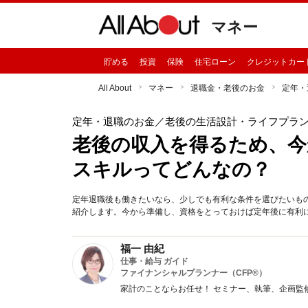
マネー
貯める
投資
保険
住宅ローン
クレジットカー
All About
マネー
退職金・老後のお金
定年・
定年・退職のお金
／老後の生活設計・ライフプラ
老後の収入を得るため、今
スキルってどんなの？
定年退職後も働きたいなら、少しでも有利な条件を選びたいも
紹介します。今から準備し、資格をとっておけば定年後に有利
福一 由紀
仕事・給与 ガイド
ファイナンシャルプランナー（CFP®）
家計のことならお任せ！ セミナー、執筆、企画監