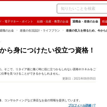
ド・電子マネー・ポイント
結婚・出産・教育のお金
退職金・老後のお金
税
退職のお金
老後の生活設計・ライフプラン
老後の収入を得るため、今から
ン
から身につけたい役立つ資格！
の。そこで、リタイア後に働く時に役に立つかもしれない資格やスキルをご
に仕事を見つけることができるかもしれません。
更新日：2021年09月05日
修、コンサルティングなど身近なお金の情報を提供しています。
プロフィール詳細