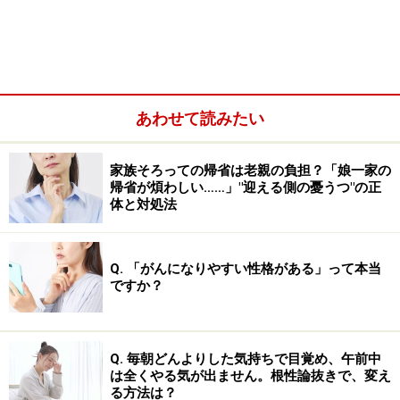
あわせて読みたい
家族そろっての帰省は老親の負担？「娘一家の
帰省が煩わしい……」"迎える側の憂うつ"の正
体と対処法
Q. 「がんになりやすい性格がある」って本当
ですか？
楽観バイアスが作動しやすい「ギリギリの
ストレス状態」
Q. 毎朝どんよりした気持ちで目覚め、午前中
は全くやる気が出ません。根性論抜きで、変え
「楽観バイアス」は、過大なストレスから自分を守るた
る方法は？