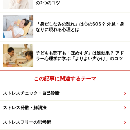
の2つのコツ
にコツコツ感染対策を続けてきたのに、つい一杯のお
酒、一通の誘いをきっかけに楽観バイアスが作動し、リ
スク行為を冒して感染してしまう。そんな悲しい事実
「身だしなみの乱れ」は心のSOS？ 外見・身
なりに現れる心理とは
も、他人事ではありません。
楽観バイアスに流されて羽目を外すと、その一瞬は幸福
子どもも部下も「ほめすぎ」は逆効果？ アド
でも、感染後はとてもつらく、苦しい思いをしてしまい
ラー心理学に学ぶ「よりよい声かけ」のコツ
ます。
この記事に関連するテーマ
楽観バイアスに流されないための5つの習慣
ストレスチェック・自己診断
では、日々過大なストレスにさらされている私たちが、
「楽観バイアス」に流されないためにはどうすればよい
ストレス発散・解消法
のでしょう。私は、基本的な感染対策である、マスク着
ストレスフリーの思考術
用、3密回避、不要不急の外出自粛、手洗いうがいなど