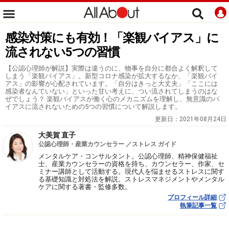
感染対策にも有効！「楽観バイアス」に
流されない5つの習慣
【公認心理師が解説】実際は違うのに、物事を自分に都合よく解釈して
しまう「楽観バイアス」。新型コロナ感染が拡大するなか、「楽観バイ
アス」の影響が心配されています。「自分はきっと大丈夫」「ここには
感染者なんていない」といった甘い考えに、つい流されてしまうのはな
ぜでしょう？ 楽観バイアスが働く心のメカニズムを理解し、無意識のバ
イアスに流されないための5つの習慣について解説します。
更新日：
2021年08月24日
大美賀 直子
公認心理師・産業カウンセラー ／ストレス ガイド
メンタルケア・コンサルタント。公認心理師、精神保健福祉
士、産業カウンセラーの資格を持ち、カウンセラー、作家、セ
ミナー講師として活動する。現代人を悩ませるストレスに関す
る基礎知識と対処法を解説。ストレスマネジメントやメンタル
ケアに関する著書・監修多数。
プロフィール詳細
執筆記事一覧