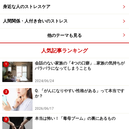
を徹底しながら、以下の5点を心がけることが大切だと
身近な人のストレスケア
考えています。
人間関係・人付き合いのストレス
1. 「一人の意識」が社会を動かしていることを忘れない
他のテーマも見る
「自分一人くらい大丈夫」という甘い考えが、簡単に社
人気記事ランキング
会を変えてしまいます。「一人の意識」は、それほど強
大な力を持っているのです。逆に、いくら甘い考えが蔓
会話のない家族の「4つの口癖」…家族の気持ちが
1
延していても、自分は信念を貫く。そうした人が一人い
バラバラになってしまうことも
るだけで、社会全体を変えることができます。
2024/06/24
2. 一つの考え方にとらわれない。「複眼」で自問する
Q. 「がんになりやすい性格がある」って本当です
2
か？
ノリや雰囲気で物事を進めるときには、たいてい単一の
2026/06/17
考え方にとらわれています。楽観バイアスもその一つ。
本当は怖い！「毒母ブーム」の裏にあるもの
3
「自分は大丈夫だろう」と軽く考え始めたら、「本当に