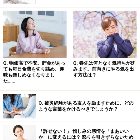
めに無意識的に生じる心理的作用です。感染への不安、
感染対策をし続ける徒労感、人と会って話せない不
満……。こうしてストレスが募っていくと、心はとても不
安定になっていきます。
長引くコロナ禍は、誰にとっても耐えがたい苦痛です。
その過大なストレスを払しょくするために、「なんとか
Q. 物価高で不安。貯金があっ
Q. 春先は何となく気持ちが沈
なるさ」と楽観バイアスを無意識的に働かせて、心の安
ても毎日食費を切り詰め、趣
みます。前向きにやる気を出
定を取り戻そうとする。そのようなギリギリのストレス
味も楽しめなくなりまし
す方法は？
た……
状態にある人が多い。それもまた理解はできます。
Q. 被災経験がある友人を励ますために、どの
自他を感染リスクにさらしてしまう、たっ
ような言葉をかけるべきでしょうか？
た一度の気の緩み
しかし、ストレスの反動によって楽観バイアスに流され
「許せない！」 憎しみの感情を「まあいい
か」に変えるには？ 怒りを引きずらないため
ると、自他を感染リスクにさらしてしまいます。まじめ