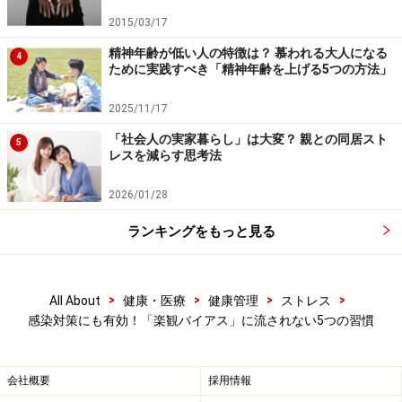
そうだろうか」「他の見方はないだろうか」と「複眼」
2015/03/17
（複数の目）で捉えなおす癖をつけましょう。
精神年齢が低い人の特徴は？ 慕われる大人になる
4
ために実践すべき「精神年齢を上げる5つの方法」
3. 複数人に意見を聞く。電話やオンライン会議システム
を活用する
2025/11/17
「社会人の実家暮らし」は大変？ 親との同居スト
5
レスを減らす思考法
2の「複眼」を養うには、色々な人の意見を聞いて「考
え方の幅」を広げることが必要です。人によって多様な
2026/01/28
ものの見方、考え方があります。電話やWeb会議システ
ランキングをもっと見る
ムを活用し、さまざまな人の生の声を聞きながら考える
と、多様な情報をヒントに新しいアイディアが湧きやす
くなるのでお勧めです。
>
>
>
>
All About
健康・医療
健康管理
ストレス
感染対策にも有効！「楽観バイアス」に流されない5つの習慣
4. 「メタ認知」で心身の4領域をモニタリングする
会社概要
採用情報
楽観バイアスなどの極端な思考を暴走させないために