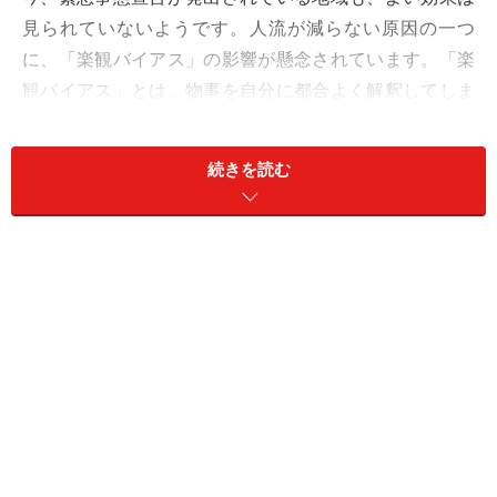
見られていないようです。人流が減らない原因の一つ
に、「楽観バイアス」の影響が懸念されています。「楽
観バイアス」とは、物事を自分に都合よく解釈してしま
う認知バイアスの一つ。危険な状況のなかでも、「自分
はなんとかなるだろう」などと楽観的に解釈しすぎてし
続きを読む
まう考え方の癖です。
この楽観バイアスが、コロナウイルスの蔓延に影響を及
ぼしているのではないかと危惧されています。少しくら
いマスクを外して誰かと話しても「きっと大丈夫だろ
う」、飛沫が飛び交うお店でも「ここには感染者はいな
いだろう」。状況を甘くとらえる人が増えると、当然の
ことながら感染拡大は止まりません。自分の心の中の楽
観バイアスに騙されないために、心理的メカニズムと対
策法を知っておきましょう。