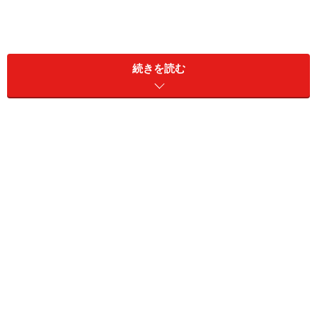
梅の栄養
続きを読む
梅そのものにはカリウム、カロテン、ビタミンＥなどが
含まれており、熟すと有機酸のクエン酸とリンゴ酸など
の酸味成分が現れます。そして一般的には加工されたも
のを食べますが、中でも梅干しの栄養は魅力的です。
よく疲れた時に梅干しを食べるのは、クエン酸やリンゴ
酸などの有機酸が持つ、疲労回復効果があるからです。
また有機酸はカルシウムの吸収を助けてくれます。その
他にも梅干しには、殺菌効果や食欲増進効果がありま
す。ただし、梅干しの塩分は高いので、食べすぎには注
意してください。