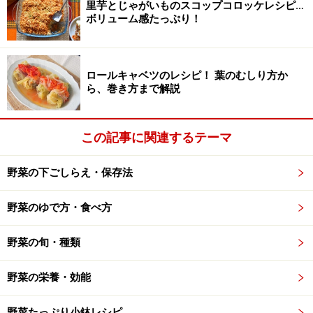
里芋とじゃがいものスコップコロッケレシピ…
自分好みのしょっぱさで作る梅干しもいいですね
ボリューム感たっぷり！
梅は生で食べるのではなく、保存食に加工してから食べ
ます。自分好みの梅加工品を作ってみてはいかがでしょ
うか。
ロールキャベツのレシピ！ 葉のむしり方か
ら、巻き方まで解説
梅は収穫する時期によって大きさや色が違うのですが、
加工の仕方によって、必要な梅が違ってきます。
この記事に関連するテーマ
小梅なら、カリカリ梅を作るのにぴったりです
野菜の下ごしらえ・保存法
青梅は、梅酒、梅シロップ、梅ジャムなどに
黄色く熟した梅は梅干しに。青みが残る梅なら、固
野菜のゆで方・食べ方
めの梅干しに、黄色く完熟した梅なら、柔らかい梅
干しに仕上がります
野菜の旬・種類
梅酒には青梅を使うのが一般的ですが、小梅や黄色
野菜の栄養・効能
い梅でも作れます。熟していれば早く漬かります
野菜たっぷり小鉢レシピ