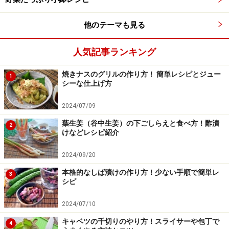
次のページは梅の旬・種類です >>
他のテーマも見る
※記事内容は執筆時点のものです。最新の内容をご確認くださ
人気記事ランキング
い。
※衛生面および保存状態に起因して食中毒や体調不良を引き起こ
焼きナスのグリルの作り方！ 簡単レシピとジュー
1
す場合があります。必ず清潔な状態で、正しい方法で行い、なる
シーな仕上げ方
べく早めにお召し上がりください。また、持ち運びの際は保存方
法に注意してください。
2024/07/09
葉生姜（谷中生姜）の下ごしらえと食べ方！酢漬
2
【編集部おすすめの購入サイト】
けなどレシピ紹介
2024/09/20
Amazonで人気レシピの書籍をチェック！
本格的なしば漬けの作り方！少ない手順で簡単レ
3
シピ
楽天市場で人気レシピの書籍をチェック！
2024/07/10
キャベツの千切りのやり方！スライサーや包丁で
4