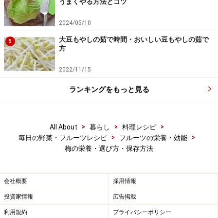
うまくやる方法とコツ
2024/05/10
大豆もやしの茹で時間・おいしい豆もやしの茹で
5
方
2022/11/15
ランキングをもっと見る
>
>
>
All About
暮らし
料理レシピ
>
>
毎日の野菜・フルーツレシピ
フルーツの栄養・効能
梅の栄養・選び方・保存方法
会社概要
採用情報
投資家情報
広告掲載
利用規約
プライバシーポリシー