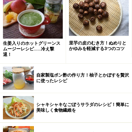
全体的に傷がなく、粒がそろっているものを選びま
す
小梅は鮮度とカリカリの硬さが命。しなびたり、黄
色く熟していないものを選びましょう
里芋の皮のむき方！ぬめりと
生姜入りのホットグリーンス
青梅は、出始めの鮮度のよいものを選びましょう。
かゆみを軽減する3つのコツ
ムージーレシピ……冷え撃
退！
硬いものほど鮮度はよいです
黄色くなり始めた梅で傷や斑点が出ているものは、
鮮度が落ちているので避けます
自家製塩ポン酢の作り方！柚子とかぼすを贅沢
に使ったレシピ
シャキシャキなごぼうサラダのレシピ！簡単に
美味しく食物繊維を
梅の保存方法