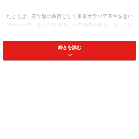
たとえば、高学歴の象徴として東京大学の卒業生を思い
浮かべた時、あなたは職場にいる同僚や部下、もしくは
上司に対して、東大出身だから優秀であるという評価を
下すだろうか。優秀な人物と出会った時、あとからあの
続きを読む
人は東大出身らしいよと聞かされて、勉強で優秀だと仕
事でも活躍するんだと納得する場合もあるのかもしれな
い。
一方、職場の同僚の出身大学など気にかけないという人
も多いに違いない。実際、難関大学の出身者が仕事もで
きるとは限らない。そもそも大卒が、高卒や高専卒より
も仕事ができると思うことも、全くの偏見である。進学
先の選択には成績の良さ以外にも、その時の家庭環境や
本人の健康状態などが影響することも多く、難易度の高
い大学に進学した学生は、裕福な家庭出身が多いという