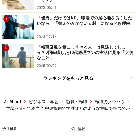
2023/06/06
私見であるが、私は学歴とは血液型で人の性格を言い当
「優秀」だけではNG。職場での居心地を良くした
てるようなものだという意見である。高学歴を誇る人に
4
いなら、「替えのきかない人材」になるべき理由
は申し訳ないが、学歴とは、マラソンに例えていえば
「スタートから5キロ程度の通過点」である。もちろ
2023/12/14
ん、スタートした時点で優秀な結果を出したことにも意
「転職回数を気にしすぎる人」は見逃してしま
5
味があるが、それがその後の長い社会人生活において、
う？9回転職した40代経理マンの実話に見る「大切
なこと」
どれほどの意味があるかといえば、マラソンでゴールし
2025/09/02
た時、最初の5キロ地点での順位を気にする人があまり
いないことと同じではないだろうか。
ランキングをもっと見る
もちろん、スタートから5キロ地点でトップだった人
>
>
>
>
All About
ビジネス・学習
就職・転職
転職のノウハウ
が、そのままゴールテープをトップで切る場合もあるは
学歴不問って本当？ 中途採用で学歴はどのような意味を持つのか
ずだ。学歴という言葉が、20歳前後で終了したものとと
らえるから、その意味は人生の時間が経過するとともに
薄れていく。一方、生涯学び続けるのが社会人生活の醍
会社概要
採用情報