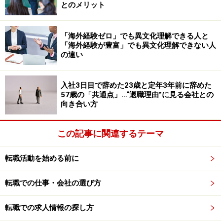
ろうか。他に類を見ない新卒の就職に関する日本の慣行
とのメリット
（4月に新入社員が一斉に入社するというような）を支
えているのは、企業による学歴至上主義であるという意
「海外経験ゼロ」でも異文化理解できる人と
「海外経験が豊富」でも異文化理解できない人
見もある。
の違い
大企業の多くは、結果的に有名大学出身学生の青田買い
入社3日目で辞めた23歳と定年3年前に辞めた
を繰り返し、大量採用をしている。ただそれは、学生時
57歳の「共通点」…“退職理由”に見る会社との
代の専門性を評価しているというよりは、「主体性を発
向き合い方
揮して、良い学生時代を過ごしたか」「コミュニケーシ
ョン能力が高いか」「自ら問題を解決できる論理的理解
この記事に関連するテーマ
力があるか」など、人間性やバランス感覚、組織の中で
働ける対人関係に優れた人物であるかを優先的に評価し
転職活動を始める前に
ている。社会人経験がほとんどない新卒の採用において
転職での仕事・会社の選び方
は、地頭の良さと学歴との間に一定の相関関係があると
考え、結果的に学歴を担保にした採用に落ち着いている
転職での求人情報の探し方
のかもしれない。