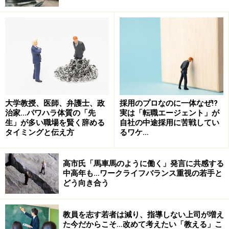
若いころから関心を持った機械工学を高専で早くから専
門的に学んだ人、数字を扱うことが得意な自分の特徴を
活かして商業高校で経理を専門的に勉強した人は、社会
に出た時点で即戦力である可能性が高く、高校や高専で
学んだ分野の仕事に就ける可能性も高い。
大学教授、医師、弁護士、政
採用のプロなのに一体なぜ!?
一方、大企業への「就社」を希望する傾向の強い日本の
治家…パワハラ体質の「先
実は「転職エージェント」が
新卒学生の場合、大学で学習した専門分野を活かした
生」が多い職場を賢く辞める
自社の中途採用に苦戦してい
タイミングと伝え方
るワケ…
「就職」を実現する学生は一部である。理系であって
も、自分が研究室で学んだ専門教育とは無縁な就職先を
選ぶ学生は少なからずいる。
高市氏「馬車馬のように働く」発言に共感する
中高年も…ワークライフバランス重視の若手と
どう向き合う
欧米やアジアの大学生と比べて、日本の学生の大学院進
学率が低いのは、専門教育を受けても、それが入社後に
教員を志す若者は減り、指導しない上司が増え
評価されないことが多いとの認識があるからではないだ
た今だからこそ…改めて考えたい「教える」こ