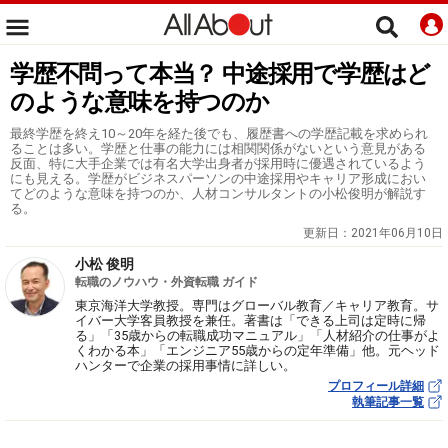
学歴不問って本当？ 中途採用で学歴はど
のような意味を持つのか
最終学歴を終え10～20年を経た後でも、履歴書への学歴記載を求められ
ることは多い。学歴と仕事の能力には相関関係がないという意見がある
反面、特に大手企業では有名大学出身者が採用時に優遇されているよう
にも見える。学歴がビジネスパーソンの中途採用やキャリア形成におい
てどのような意味を持つのか、人材コンサルタントの小松俊明が解説す
る。
更新日：
2021年06月10日
小松 俊明
転職のノウハウ・外資転職 ガイド
東京海洋大学教授。専門はグローバル教育／キャリア教育。サ
イバー大学客員教授を兼任。著書は「できる上司は定時に帰
る」「35歳からの転職成功マニュアル」「人材紹介の仕事がよ
くわかる本」「エンジニア55歳からの定年準備」他。元ヘッド
ハンターで企業の採用事情に詳しい。
プロフィール詳細
執筆記事一覧