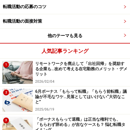
転職活動の応募のコツ
中途採用では、学歴より即戦力であること
転職活動の面接対策
が評価されるワケ
他のテーマも見る
人気記事ランキング
中途採用では学歴は通過点、その後も学び続けているかが重
要
リモートワークを廃止して「出社回帰」を奨励す
1
る企業も…改めて考える在宅勤務のメリット・デメ
リット
では、経験と実績を積んだ社会人の評価において、学歴
2026/02/04
はどのような意味を持つのだろうか。新卒と異なるの
は、既に社会人経験があることであり、経験と実績、ス
6月ボーナス「もらって転職」「もらう前転職」議
2
論が不毛なワケ…見落としてはいけない“大切なこ
キルなどをアピールすることができることだ。もちろ
と”
ん、中途採用でも人間性やバランス感覚、対人関係な
2025/06/19
ど、組織との適合性や相性はチェックされるだろうが、
「ボーナスもらって退職」は正当な権利でも、
3
その中に学歴はどの程度考慮されるのか。
「もらわず辞める」が吉なケースも？ 悩む転職タ
イミング