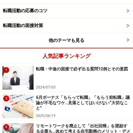
の査定期間は前年度の11月から4月であることが多い。
転職活動の応募のコツ
この間の仕事ぶりを評価する。ボーナスの評価や計算を
するのに一定の労力をかけるため、査定期間と実際の支
転職活動の面接対策
給日の間には数カ月の時間差がある。
他のテーマも見る
例えば6月1日のボーナス基準日に在籍し、その日に退職
人気記事ランキング
届を会社に提出、就労規則が定めるところの退職までの
1カ月の告知期間を経て6月30日のボーナス支給日にボー
転職・中途の面接で必ず出る質問12例とその意図
1
ナスを受け取るのと同時に会社を辞めるという人がいた
とする。本人の受け取るボーナスは前年度の11月から翌
2024/07/03
年4月までの評価に基づく報酬だから、そのお金は支払
6月ボーナス「もらって転職」「もらう前転職」議
いが前から予定されていたお金であるわけで、会社を辞
2
論が不毛なワケ…見落としてはいけない“大切なこ
める日にボーナスをもらうことに何も後ろめたい気持ち
と”
を抱く必要はない。
2025/06/19
リモートワークを廃止して「出社回帰」を奨励す
3
もちろん「ボーナスを支払ったので、社員の皆さん、ぜ
る企業も…改めて考える在宅勤務のメリット・デメ