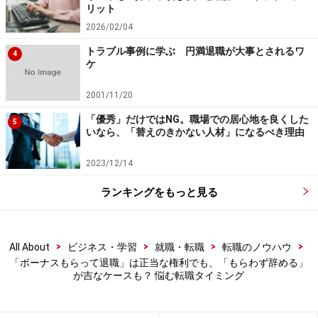
リット
ひモチベーションを上げて、ますますこれからも頑張っ
2026/02/04
て会社に貢献してほしい」という会社からのプレッシャ
トラブル事例に学ぶ 円満退職が大事とされるワ
ーを感じる人や、自分のパフォーマンス（会社への貢献
4
ケ
度など）にあまり自信がなく、給料分自分は働いていな
かったと引け目を感じる人もいるかもしれない。
2001/11/20
「優秀」だけではNG。職場での居心地を良くした
5
いなら、「替えのきかない人材」になるべき理由
しかし、少なくともボーナスをもらって辞めることが社
員の正当な権利であることは押さえておいてほしい。間
2023/12/14
違っても、辞める会社の上司や同僚から文句を言われる
ランキングをもっと見る
筋合いはない。誰しも辞める社員（もう一緒に働く仲間
ではない人）に対しては厳しくなるものだから、多少の
嫌味を言われるくらいは普通のことだと思っておくのが
>
>
>
>
All About
ビジネス・学習
就職・転職
転職のノウハウ
いいだろう。特に、社員の満足度の低い職場であればあ
「ボーナスもらって退職」は正当な権利でも、「もらわず辞める」
るほど、転職で新しい一歩を踏み出す人には厳しく当た
が吉なケースも？ 悩む転職タイミング
るものだ。