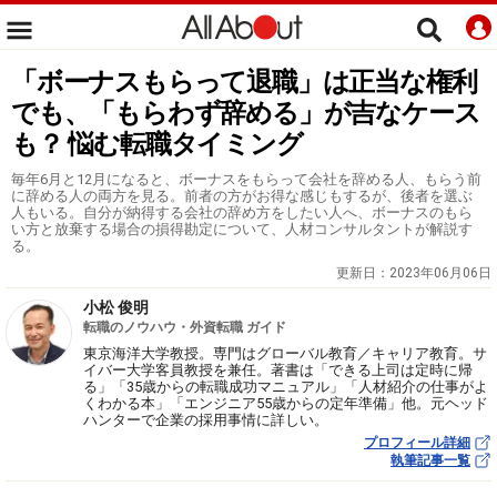
「ボーナスもらって退職」は正当な権利
でも、「もらわず辞める」が吉なケース
も？ 悩む転職タイミング
毎年6月と12月になると、ボーナスをもらって会社を辞める人、もらう前
に辞める人の両方を見る。前者の方がお得な感じもするが、後者を選ぶ
人もいる。自分が納得する会社の辞め方をしたい人へ、ボーナスのもら
い方と放棄する場合の損得勘定について、人材コンサルタントが解説す
る。
更新日：
2023年06月06日
小松 俊明
転職のノウハウ・外資転職 ガイド
東京海洋大学教授。専門はグローバル教育／キャリア教育。サ
イバー大学客員教授を兼任。著書は「できる上司は定時に帰
る」「35歳からの転職成功マニュアル」「人材紹介の仕事がよ
くわかる本」「エンジニア55歳からの定年準備」他。元ヘッド
ハンターで企業の採用事情に詳しい。
プロフィール詳細
執筆記事一覧