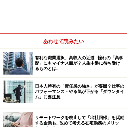
「ボーナスをもらって辞めること」が批判
されたケース
最初に、「ボーナスをもらって辞める」という表現が与
えかねない誤解について指摘しておきたい。前述した公
あわせて読みたい
的なポストにいた人物の辞職のケースでは、退職日をボ
ーナス基準日に決めたこと、組織の規定を利用してボー
有利な職業選択、高収入の近道…憧れの「高学
ナスをもらえるようにして辞めようとしたことが批判さ
歴」にもマイナス面が!? 人生中盤に待ち受け
れたわけだが、それは本来批判されるようなことなのだ
るものとは…
ろうか。
日本人特有の「責任感の強さ」が要因？仕事の
パフォーマンス・やる気が下がる「ダウンタイ
ム」に要注意
リモートワークを廃止して「出社回帰」を奨励
する企業も…改めて考える在宅勤務のメリッ