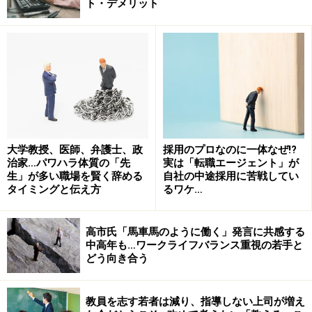
ト・デメリット
翔太郎氏の場合は、ポストに就いた経緯が縁故採用であ
り、また任命権者である父親が適材適所の任命であると
大学教授、医師、弁護士、政
採用のプロなのに一体なぜ!?
治家…パワハラ体質の「先
実は「転職エージェント」が
強弁を繰り返したことや、本人の経験不足にもかかわら
生」が多い職場を賢く辞める
自社の中途採用に苦戦してい
ずポストを与えて箔をつけようとしたことへの強い批判
タイミングと伝え方
るワケ…
があった。さらに、着任後にとった本人のいくつかの行
動が、公的なポストを担うには不適切であったことも批
高市氏「馬車馬のように働く」発言に共感する
判を増幅させた。退職時に「ボーナスをもらってから辞
中高年も…ワークライフバランス重視の若手と
どう向き合う
める」ことが批判されたのは、それまでの経緯から本人
に対する人物評価が低かったことに起因している。
教員を志す若者は減り、指導しない上司が増え