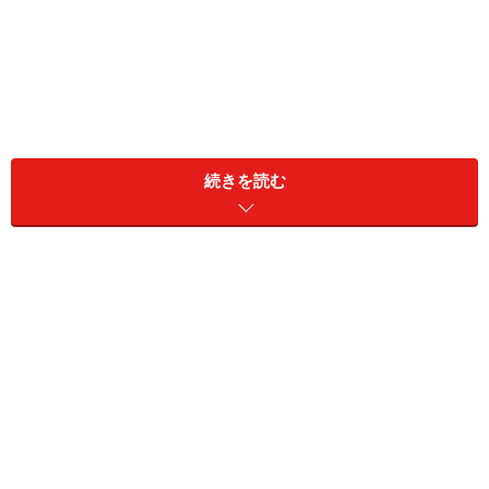
続きを読む
自分が納得する会社の辞め方をしたい人へ、ボーナスの
もらい方と放棄する場合の損得勘定について、人材コン
サルタントが解説する。