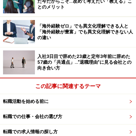
た今だからこそ…改めて考えたい「教える」こ
とのメリット
ボーナスをもらって辞めるのは「正当な権
利」
「海外経験ゼロ」でも異文化理解できる人と
「海外経験が豊富」でも異文化理解できない人
ここで日本では一般的である年2回支払われるボーナス
の違い
の仕組みについて、簡単に説明しておく。
入社3日目で辞めた23歳と定年3年前に辞めた
その日まで会社に在籍していないとボーナスがもらえな
57歳の「共通点」…“退職理由”に見る会社との
いと会社が規定した日のことを「ボーナス基準日（賞与
向き合い方
基準日）」と言う。ちなみに、国家公務員のボーナス基
準日は「人事院規則九―四〇（期末手当及び勤勉手
この記事に関連するテーマ
当）」により定められており、夏は6月1日（支給日は6
月30日）、冬は12月1日（支給日は12月10日）となって
転職活動を始める前に
いる。
転職での仕事・会社の選び方
ボーナスを支給する対象となる期間のことを一般にボー
転職での求人情報の探し方
ナス査定期間と言うが、多くの会社では6月のボーナス