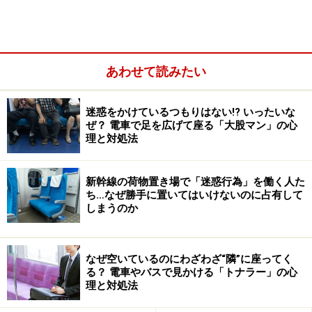
職場でイラッとすることの第1位は……
言葉遣いが少々ぞんざいでも、自分は仕事をきちんとし
あわせて読みたい
ているから大丈夫。そんなふうに思っている人には、
「同じ職場のメンバーにイライラさせられたり、困った
迷惑をかけているつもりはない!? いったいな
ことがあったりした経験」という調査の結果（＊1）を
ぜ？ 電車で足を広げて座る「大股マン」の心
ご紹介したいと思います。
理と対処法
新幹線の荷物置き場で「迷惑行為」を働く人た
ち…なぜ勝手に置いてはいけないのに占有して
しまうのか
なぜ空いているのにわざわざ“隣”に座ってく
る？ 電車やバスで見かける「トナラー」の心
理と対処法