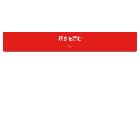
続きを読む
言葉遣いに不快感を抱く人は意外に多い
若手社員が使いがちな言葉の中には、イラッとされてし
まう言葉やトラブルに繋がりやすくなってしまう言葉が
あります。悪気はないと思いますし、「なぜ上の人たち
の感覚に合わせなければならないのか」という気持ちも
あるかと思います。しかし、言葉遣いくらいのことで評
価が悪くなるのはもったいない！ この機会に気をつけた
い言い回しと、言い換えフレーズを確認しておきましょ
う。