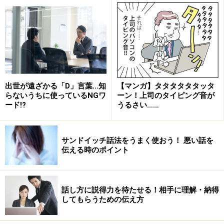
同じ職場のメンバーにイライラさせられたり、困ったこ
とがあったりした経験
出世が遠ざかる「D」言葉…知
【マンガ】タタタタタタッタ
らないうちに使っているNGワ
ーン！上司のタイピング音が
「礼儀作法・言葉遣いに関すること（48％）」
ード!?
うるさい……
「仕事に対する姿勢や努力に関すること（45％）」
「性格や価値観に関すること（44％）」
「業務の説明の過不足に関すること（44％）」
サンドイッチ話法をうまく使おう！ 悪い話を
伝える時のポイント
「仕事の成績や進行スピードに関すること（41％）」
「就業時間に関すること（26％)」
話し方に説得力を待たせる！相手に理解・納得
なんと1位は礼儀作法と言葉遣いでした。2人に１人がイ
してもらうための伝え方
ラッとしたことがあるという結果ですので、「言葉遣い
くらい」とは言えないでしょう。どんな言葉遣いに注意