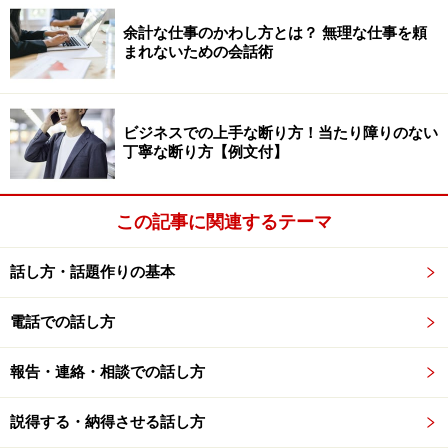
したらいいのか、グループインタビュー（＊2）で抽出
余計な仕事のかわし方とは？ 無理な仕事を頼
まれないための会話術
した具体例と、言い換えフレーズを確認しておきましょ
う。
ビジネスでの上手な断り方！当たり障りのない
丁寧な断り方【例文付】
丁寧なつもりが、上から目線に聞こえてし
まうフレーズ3選
この記事に関連するテーマ
話し方・話題作りの基本
丁寧なつもりが上から目線に聞こえてしまうことも
電話での話し方
1）「参考になりました」
報告・連絡・相談での話し方
「○○くん、この間の資料なんだけど、淡い色は
説得する・納得させる話し方
あまり使わない方がいいよ。先方がコピーし