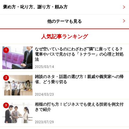
て、いろんな人に見てもらうということもある
褒め方・叱り方、謝り方・頼み方
から。次から白黒にしたときも見やすい配色で
作るといいよ」
他のテーマも見る
「そうなんですね。参考になりました」
人気記事ランキング
アドバイスをもらったとき、相談にのってもらったとき
なぜ空いているのにわざわざ“隣”に座ってくる？
1
電車やバスで見かける「トナラー」の心理と対処
など、感謝の気持ちを伝えるつもりで「参考になりまし
法
た」と言っている人がいます。このフレーズは「参考程
2025/03/14
度にしかならなかった」と解釈されてしまうことがある
雑談のネタ・話題の選び方！親戚や義実家への帰
2
ので注意が必要です。
省、どう乗り切る
言い換えフレーズは「勉強になりました」です。様々な
2024/03/23
ケースに使えますが、よく使われる決まり文句のため、
相槌の打ち方！ビジネスでも使える技術を例文付
3
きで紹介
相手の心には届きにくいという欠点があります。気持ち
を伝えたいときには「××というアドバイスが大変勉強に
2023/07/29
なりました」というように、具体的に勉強になった部分