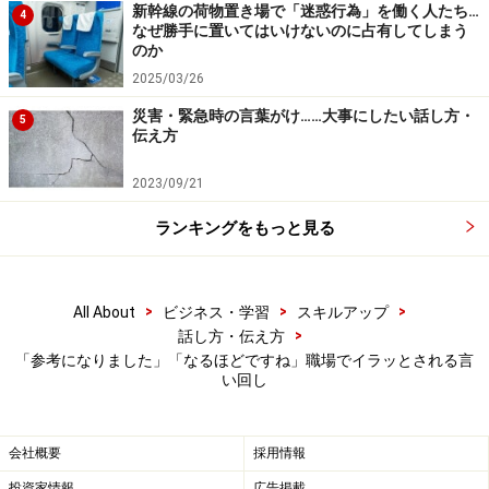
新幹線の荷物置き場で「迷惑行為」を働く人たち…
4
を付け加えるとよいでしょう。
なぜ勝手に置いてはいけないのに占有してしまう
のか
2025/03/26
【言い換え例】
「○○くん、この間の資料なんだけど、淡い色はあまり使
災害・緊急時の言葉がけ……大事にしたい話し方・
5
伝え方
わない方がいいよ。先方がコピーして、いろんな人に見
てもらうということをもあるから。次から白黒にしたと
2023/09/21
きも見やすい配色で作るといいよ」
ランキングをもっと見る
「先方でコピーされることまで、考えられませんでし
た。勉強になりました。ありがとうございます」
>
>
>
All About
ビジネス・学習
スキルアップ
2）「なるほどですね」
>
話し方・伝え方
「参考になりました」「なるほどですね」職場でイラッとされる言
い回し
「もう少しシンプルな作りにして、価格を下げ
られないか検討してみてくれ。今は、多少利益
会社概要
採用情報
率が低くても実績になる案件を増やしていった
投資家情報
広告掲載