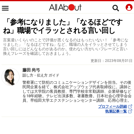
「参考になりました」「なるほどです
ね」職場でイラッとされる言い回し
言葉遣いくらいのことで評価が悪くなるのはもったいない！ 「参考にな
りました」「なるほどですね」など、職場の人をイラッとさせてしまう
言い回しにはどんなものがあるのか。使わない方がいいフレーズと言い
換えフレーズを確認しておきましょう。
更新日：
2023年08月01日
藤田 尚弓
話し方・伝え方 ガイド
警察署にて防犯のコミュニケーションデザインを担当。その後
民間企業を経て、株式会社アップウェブ代表取締役に。講師と
しては大学院の客員教授、専門学校非常勤講師、企業研修など
を18年経験。テレビ出演多数、著書数冊。日本社会心理学会会
員、早稲田大学エクステンションセンター講師、応用心理士。
プロフィール詳細
執筆記事一覧