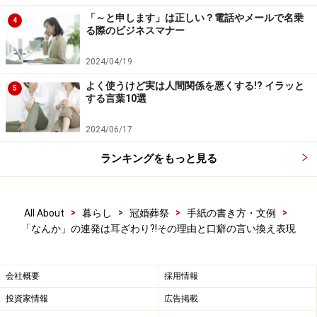
「～と申します」は正しい？電話やメールで名乗
4
る際のビジネスマナー
2024/04/19
「なんか」の実際の使用例と使う心理、気
よく使うけど実は人間関係を悪くする!? イラッと
5
する言葉10選
持ちなどを考えてみましょう。
2024/06/17
「
っていうかなんかちょっと……
」
「っていうか」にも通じるものですが、相手とは意
ランキングをもっと見る
見が違うような場合。明確にこうだという意見はな
い、見つからないけれど、相手とは意見が違ったり
>
>
>
>
All About
暮らし
冠婚葬祭
手紙の書き方・文例
同意できなかったりする場合。はっきり違うとは言
「なんか」の連発は耳ざわり?!その理由と口癖の言い換え表現
いにくいためあいまいにぼかしたい気持ち。
「
なんか、急に急ぎだとか言って……
」
会社概要
採用情報
理由はよくわからない、なんと説明していいかわか
投資家情報
広告掲載
らないような場合。すぐには適切な言葉が出てこな