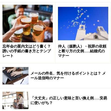
を表す。……など。「彼の言うことなんか聞
くな」「君になんかわからない」（「デジ
タル大辞泉」より）
とあります。ですから、「なんか」とは、「なにか」の
忘年会の案内文はどう書く？
仲人（媒酌人）・祝辞の依頼
音変化、転じたもので文章言葉よりも話し言葉などのく
誘いの手紙の書き方とテンプ
と断り方の文例……結婚式の
だけた言い方として使われるものと考えられます。
レート
マナー
ではそのもとである「なにか」の意味も見てみましょ
メールの件名、気を付けるポイントとは？ メ
う。
ール送信時のマナー
■「なんか」のもとの言葉である「なにか」とは
「大丈夫」の正しい意味と言い換え例……安易
に使いがち？
［連語］