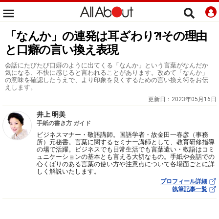
「なんか」の連発は耳ざわり?!その理由
と口癖の言い換え表現
会話にたびたび口癖のように出てくる「なんか」という言葉がなんだか
気になる、不快に感じると言われることがあります。改めて「なんか」
の意味を確認したうえで、より印象を良くするための言い換え術をお伝
えします。
更新日：
2023年05月16日
井上 明美
手紙の書き方 ガイド
ビジネスマナー・敬語講師。国語学者・故金田一春彦（事務
所）元秘書。言葉に関するセミナー講師として、教育研修指導
の場で活躍。ビジネスでも日常生活でも言葉遣い・敬語はコミ
ュニケーションの基本とも言える大切なもの。手紙や会話での
心くばりのある言葉の使い方や注意点について各場面ごとに詳
しく解説いたします。
プロフィール詳細
執筆記事一覧