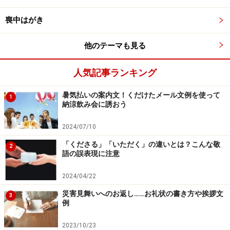
二《副詞「なに」＋助詞「か」》
喪中はがき
１ 《「か」は副助詞》はっきりした訳もな
く、ある感情が起こるさま。どことなく。
他のテーマも見る
なんだか。「何か気味が悪い」
人気記事ランキング
２ 《「か」は係助詞》
㋐疑問の意を表す。なぜ…か。どうして…
暑気払いの案内文！くだけたメール文例を使って
1
か。
納涼飲み会に誘おう
「あしひきの山も近きをほととぎす月立つ
2024/07/10
までに―来鳴かぬ」〈万・三九八三〉
「くださる」「いただく」の違いとは？こんな敬
㋑反語の意を表す。どうして…か、いやそん
2
語の誤表現に注意
なことはない。「命だに心にかなふものな
らば―別れの悲しからまし」〈古今・離別〉
2024/04/22
［連語］「なにか」の音変化。「何か欲し
災害見舞いへのお返し……お礼状の書き方や挨拶文
3
いものはありませんか」
例
（「デジタル大辞泉」より）
2023/10/23