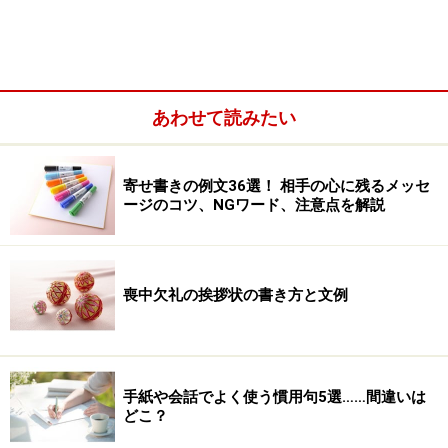
名詞、名詞に準じる語、活用語の連用形、一部
の助詞などに付く。
あわせて読みたい
寄せ書きの例文36選！ 相手の心に残るメッセ
ージのコツ、NGワード、注意点を解説
喪中欠礼の挨拶状の書き方と文例
一例を挙げて示す。……など。「この着物な
んかお似合いです」「映画なんかよく行
手紙や会話でよく使う慣用句5選……間違いは
く」
どこ？
ある事物を例示し、それを軽んじていう意