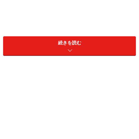
「なんか」は、時折気になる言葉として挙げられる
続きを読む
口癖にもいろいろありますが、そんな言葉のひとつ「な
んか」について考えてみましょう。話の中でたびたび出
てくると気になる言葉として挙げられることもよくある
ようです。
■「なんか」とは
［副助］
《代名詞「なに」に副助詞「か」の付いた「な
にか」の音変化から》