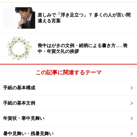
一《代名詞「なに」＋助詞「か」》
楽しみで「浮き足立つ」？ 多くの人が言い間
《「か」は副助詞》感覚・願望などの内容
違える言葉
がはっきりしない事物をさす。
「何かがありそうだ」「お茶か何か飲みた
い」
喪中はがきの文例・続柄による書き方……喪
中・年賀欠礼の挨拶
《「か」は係助詞。感動詞的に用いる》
㋐相手の言葉・気持ちを確認しようとする
意を表す。
この記事に関連するテーマ
「それなら何か、君のほうが正しいという
のだな」
手紙の基本構成
㋑今まで述べてきたことや相手の言葉など
を否定して、それとは反対の趣旨を述べる
手紙の基本文例
ときに用いる。いやいや。とんでもない。
年賀状・寒中見舞い
「―。この歌よみ侍らじとなむ思ひ侍るを」
〈枕・九九〉
暑中見舞い・残暑見舞い