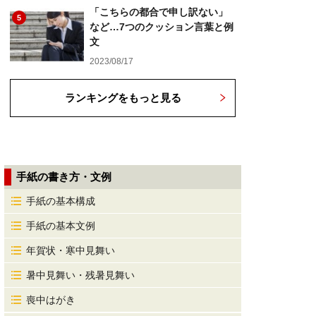
「こちらの都合で申し訳ない」
5
など…7つのクッション言葉と例
文
2023/08/17
ランキングをもっと見る
手紙の書き方・文例
手紙の基本構成
手紙の基本文例
年賀状・寒中見舞い
暑中見舞い・残暑見舞い
喪中はがき