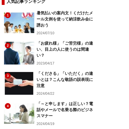
人気記事ランキング
暑気払いの案内文！くだけたメ
1
ール文例を使って納涼飲み会に
誘おう
2024/07/10
「お疲れ様」「ご苦労様」の違
2
い、目上の人に使うのは間違
い？
2023/04/17
「くださる」「いただく」の違
3
いとは？こんな敬語の誤表現に
注意
2024/04/22
「～と申します」は正しい？電
4
話やメールで名乗る際のビジネ
スマナー
2024/04/19