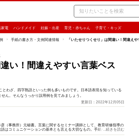
活家電
ハンドメイド
妊娠・出産
育児・赤ちゃん
子育て・キッズ
例
手紙の書き方・文例関連情報
「いたせりつくせり」は間違い！間違えや
報
間違い！間違えやすい言葉ベス
やことわざ、四字熟語といった例も多いものです。日本語表現を知っている
ません。そんなうっかり誤用例を見てみましょう。
更新日：2022年12月05日
春彦（事務所）元秘書。言葉に関するセミナー講師として、教育研修指導の
敬語はコミュニケーションの基本とも言える大切なもの。手紙や会話での心
...続きを読む
面ごとに詳しく解説いたします。