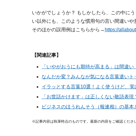
いかがでしょうか？ もしかしたら、この中に
い以外にも、このような慣用句の言い間違いや
そのほかの誤用例はこちらから→
https://allabo
【関連記事】
「いやがおうにも期待が高まる」は間違い
なんだか変？みんなが気になる言葉遣いト
イラッとする言葉10選！よく使うけど、
「お世話かけます」は正しくない敬語表現
ビジネスのほうれんそう（報連相）の基本
※記事内容は執筆時点のものです。最新の内容をご確認くださ