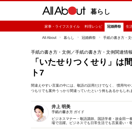
暮らし
家事・ライフスタイル
料理レシピ
冠婚葬祭
生
All About
暮らし
冠婚葬祭
手紙の書き方・文
手紙の書き方・文例
／手紙の書き方・文例関連情
「いたせりつくせり」は
ト7
間違えやすい言葉の中には、敬語の誤用だけでなく、 慣用句
つもりでも案外うっかり間違っていたという例もあるかもしれ
井上 明美
手紙の書き方 ガイド
ビジネスマナー・敬語講師。国語学者・故金田一
場で活躍。ビジネスでも日常生活でも言葉遣い・
くばりのある言葉の使い方や注意点について各場