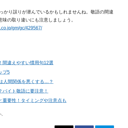
うっかり誤りが潜んでいるかもしれませんね。敬語の間違
意味の取り違いにも注意しましょう。
ut.co.jp/gm/gc/429567/
！間違えやすい慣用句12選
ップ5
実は人間関係を悪くする…？
？バイト敬語に要注意！
と重要性！タイミングや注意点も
い。